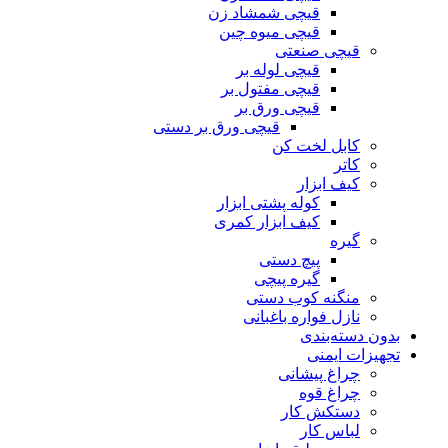
قیچی شمشاد زن
قیچی میوه چین
قیچی صنعتی
قیچی لوله بر
قیچی مفتول بر
قیچی ورق بر
قیچی ورق بر دستی
کابل لخت کن
کاتر
کیف ابزار
کوله پشتی ابزار
کیف ابزار کمری
گیره
پیچ دستی
گیره پیچی
منگنه کوب دستی
نازل فواره باغبانی
بدون دسته‌بندی
تجهیزات ایمنی
چراغ پیشانی
چراغ قوه
دستکش کار
لباس کار