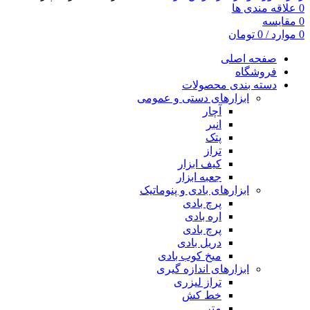
0
علاقه مندی ها
0
مقایسه
0
موارد
/
0
تومان
صفحه اصلی
فروشگاه
دسته بندی محصولات
ابزارهای دستی و عمومی
آچار
انبر
پتک
تراز
کیف ابزار
جعبه ابزار
ابزارهای بادی و پنوماتیک
پرچ بادی
اره بادی
پرچ بادی
دریل بادی
میخ کوب بادی
ابزارهای اندازه گیری
تراز لیزری
خط کش
متر