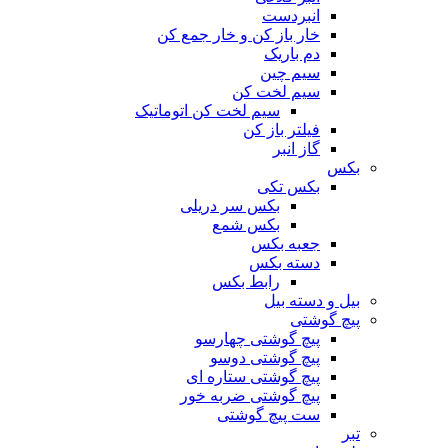
انبردست
خار باز کن و خار جمع کن
دم باریک
سیم چین
سیم لخت کن
سیم لخت کن اتوماتیک
فیلتر باز کن
گاز انبر
بکس
بکس تکی
بکس سر دریلی
بکس شمع
جعبه بکس
دسته بکس
رابط بکس
بیل و دسته بیل
پیچ گوشتی
پیچ گوشتی چهارسو
پیچ گوشتی دوسو
پیچ گوشتی ستاره‌ ای
پیچ گوشتی ضربه خور
ست پیچ گوشتی
تبر