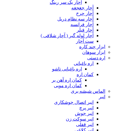
آچار یک سر رینگ
آچار جغجغه
آچار چرخ
آچار سه نظام دریل
آچار فرانسه
آچار فیلر
آچار لوله گیر ( آچار شلاقی )
ست آچار
ابزار چند کاره
ابزار سوهان
اره دستی
اره باغبانی
اره باغبانی تاشو
کمان اره
کمان اره آهن بر
کمان اره مویی
الماس شیشه بری
انبر
انبر اتصال جوشکاری
انبر پرچ
انبر جوش
انبر سوکت زن
انبر قفلی
انبر کلاغی