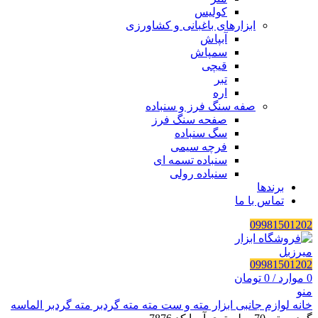
کولیس
ابزارهای باغبانی و کشاورزی
آبپاش
سمپاش
قیچی
تبر
اره
صفه سنگ فرز و سنباده
صفحه سنگ فرز
سگ سنباده
فرچه سیمی
سنباده تسمه ای
سنباده رولی
برندها
تماس با ما
09981501202
09981501202
0
موارد
/
0
تومان
منو
خانه
لوازم جانبی ابزار
مته و ست مته
مته گردبر
مته گردبر الماسه