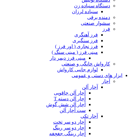
دستگاه سنباده زن
سنباده لرزان
دمنده برقی
سشوار صنعتی
فرز
فرز آهنگری
فرز سنگبری
فرز نجاری ( اور فرز )
مینی فرز ( مینی سنگ )
مینی فرز دیمر دار
کارواش خانگی و صنعتی
لوازم جانبی کارواش
ابزار های دستی و عمومی
آچار
آچار آلن
آچار آلن چاقویی
آچار آلن دسته T
آچار آلن شش گوش
ست آچار آلن
آچار تکی
آچار دو سر تخت
آچار دو سر رینگ
آچار رینگی جغجغه