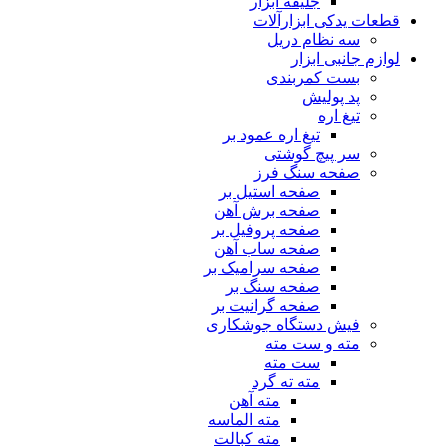
جلیقه ابزار
قطعات یدکی ابزارآلات
سه نظام دریل
لوازم جانبی ابزار
بست کمربندی
پد پولیش
تیغ اره
تیغ اره عمود بر
سر پیچ گوشتی
صفحه سنگ فرز
صفحه استیل بر
صفحه برش آهن
صفحه پروفیل بر
صفحه ساب آهن
صفحه سرامیک بر
صفحه سنگ بر
صفحه گرانیت بر
فیش دستگاه جوشکاری
مته و ست مته
ست مته
مته ته گرد
مته آهن
مته الماسه
مته کبالت