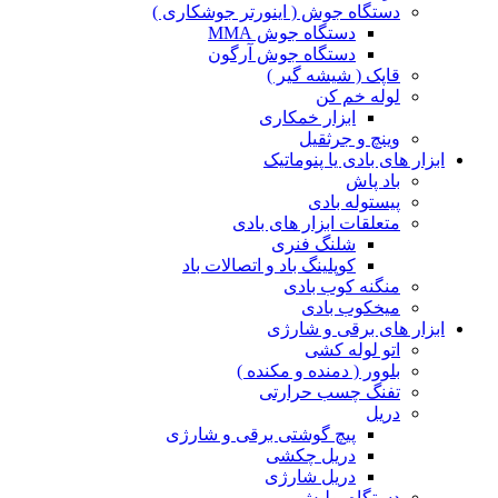
دستگاه جوش ( اینورتر جوشکاری )
دستگاه جوش MMA
دستگاه جوش آرگون
قاپک ( شیشه گیر )
لوله خم کن
ابزار خمکاری
وینچ و جرثقیل
ابزار های بادی یا پنوماتیک
باد پاش
پیستوله بادی
متعلقات ابزار های بادی
شلنگ فنری
کوپلینگ باد و اتصالات باد
منگنه کوب بادی
میخکوب بادی
ابزار های برقی و شارژی
اتو لوله کشی
بلوور ( دمنده و مکنده )
تفنگ چسب حرارتی
دریل
پیچ گوشتی برقی و شارژی
دریل چکشی
دریل شارژی
دستگاه پولیش