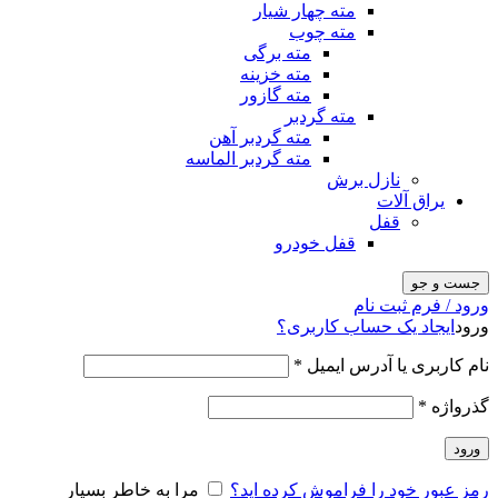
مته چهار شیار
مته چوب
مته برگی
مته خزینه
مته گازور
مته گردبر
مته گردبر آهن
مته گردبر الماسه
نازل برش
یراق آلات
قفل
قفل خودرو
جست و جو
ورود / فرم ثبت نام
ورود
ایجاد یک حساب کاربری؟
نام کاربری یا آدرس ایمیل
*
گذرواژه
*
ورود
رمز عبور خود را فراموش کرده اید؟
مرا به خاطر بسپار