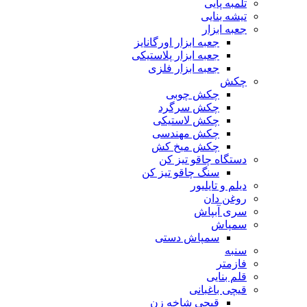
تلمبه پایی
تیشه بنایی
جعبه ابزار
جعبه ابزار اورگانایز
جعبه ابزار پلاستیکی
جعبه ابزار فلزی
چکش
چکش چوبی
چکش سرگرد
چکش لاستیکی
چکش مهندسی
چکش میخ کش
دستگاه چاقو تیز کن
سنگ چاقو تیز کن
دیلم و تایلیور
روغن دان
سری آبپاش
سمپاش
سمپاش دستی
سنبه
فازمتر
قلم بنایی
قیچی باغبانی
قیچی شاخه زن