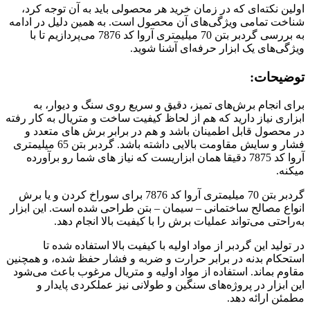
اولین نکته‌ای که در زمان خرید هر محصولی باید به آن توجه کرد،
شناخت تمامی ویژگی‌های آن محصول است. به همین دلیل در ادامه
به بررسی گردبر بتن 70 میلیمتری آروا کد 7876 می‌پردازیم تا با
ویژگی‌های یک ابزار حرفه‌ای آشنا شوید.
توضیحات:
برای انجام برش‌های تمیز، دقیق و سریع روی سنگ و دیوار، به
ابزاری نیاز دارید که هم از لحاظ کیفیت ساخت و متریال به کار رفته
در محصول قابل اطمینان باشد و هم در برابر برش های متعدد و
فشار و سایش مقاومت بالایی داشته باشد. گردبر بتن 65 میلیمتری
آروا کد 7875 دقیقا همان ابزاریست که نیاز های شما رو برآورده
میکنه.
گردبر بتن 70 میلیمتری آروا کد 7876 برای سوراخ کردن و یا برش
انواع مصالح ساختمانی – سیمان – بتن طراحی شده است. این ابزار
به‌راحتی می‌تواند عملیات برش را با کیفیت بالا انجام دهد.
در تولید این گردبر از مواد اولیه با کیفیت بالا استفاده شده تا
استحکام بدنه در برابر حرارت و ضربه و فشار حفظ شده، و همچنین
مقاوم بماند. استفاده از مواد اولیه و متریال مرغوب باعث می‌شود
این ابزار در پروژه‌های سنگین و طولانی نیز عملکردی پایدار و
مطمئن ارائه دهد.