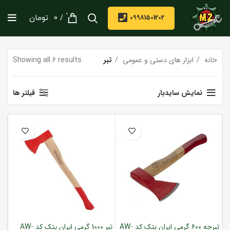
0
/
09981501202
0
تومان
خانه
ابزار های دستی و عمومی
تبر
Showing all 6 results
نمایش سایدبار
فیلتر ها
تبرچه ۶۰۰ گرمی ایران پتک کد AW-
تبر 1000 گرمی ایران پتک کد AW-