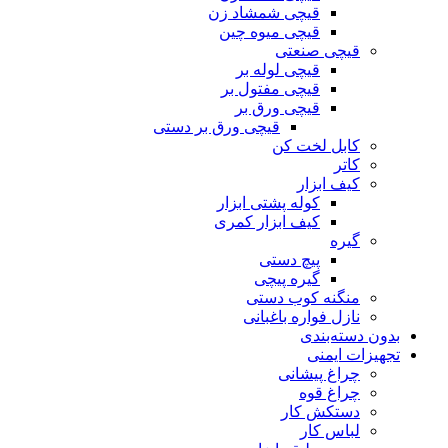
قیچی شمشاد زن
قیچی میوه چین
قیچی صنعتی
قیچی لوله بر
قیچی مفتول بر
قیچی ورق بر
قیچی ورق بر دستی
کابل لخت کن
کاتر
کیف ابزار
کوله پشتی ابزار
کیف ابزار کمری
گیره
پیچ دستی
گیره پیچی
منگنه کوب دستی
نازل فواره باغبانی
بدون دسته‌بندی
تجهیزات ایمنی
چراغ پیشانی
چراغ قوه
دستکش کار
لباس کار