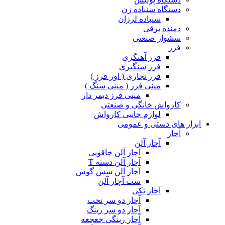
دستگاه سنباده زن
سنباده لرزان
دمنده برقی
سشوار صنعتی
فرز
فرز آهنگری
فرز سنگبری
فرز نجاری ( اور فرز )
مینی فرز ( مینی سنگ )
مینی فرز دیمر دار
کارواش خانگی و صنعتی
لوازم جانبی کارواش
ابزار های دستی و عمومی
آچار
آچار آلن
آچار آلن چاقویی
آچار آلن دسته T
آچار آلن شش گوش
ست آچار آلن
آچار تکی
آچار دو سر تخت
آچار دو سر رینگ
آچار رینگی جغجغه