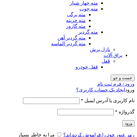
مته چهار شیار
مته چوب
مته برگی
مته خزینه
مته گازور
مته گردبر
مته گردبر آهن
مته گردبر الماسه
نازل برش
یراق آلات
قفل
قفل خودرو
جست و جو
ورود / فرم ثبت نام
ورود
ایجاد یک حساب کاربری؟
نام کاربری یا آدرس ایمیل
*
گذرواژه
*
ورود
رمز عبور خود را فراموش کرده اید؟
مرا به خاطر بسپار