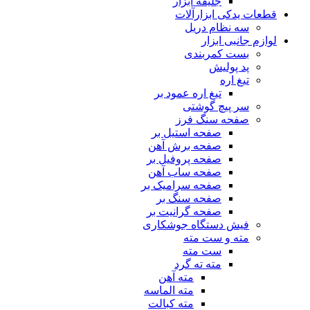
جلیقه ابزار
قطعات یدکی ابزارآلات
سه نظام دریل
لوازم جانبی ابزار
بست کمربندی
پد پولیش
تیغ اره
تیغ اره عمود بر
سر پیچ گوشتی
صفحه سنگ فرز
صفحه استیل بر
صفحه برش آهن
صفحه پروفیل بر
صفحه ساب آهن
صفحه سرامیک بر
صفحه سنگ بر
صفحه گرانیت بر
فیش دستگاه جوشکاری
مته و ست مته
ست مته
مته ته گرد
مته آهن
مته الماسه
مته کبالت