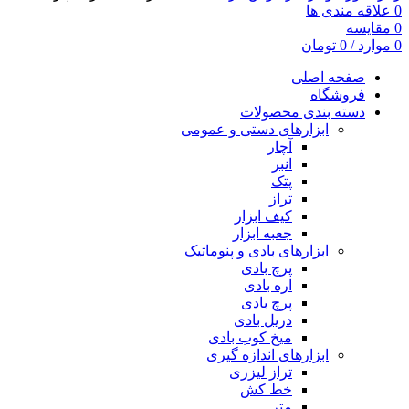
0
علاقه مندی ها
0
مقایسه
0
موارد
/
0
تومان
صفحه اصلی
فروشگاه
دسته بندی محصولات
ابزارهای دستی و عمومی
آچار
انبر
پتک
تراز
کیف ابزار
جعبه ابزار
ابزارهای بادی و پنوماتیک
پرچ بادی
اره بادی
پرچ بادی
دریل بادی
میخ کوب بادی
ابزارهای اندازه گیری
تراز لیزری
خط کش
متر