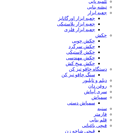
تلمبه پایی
تیشه بنایی
جعبه ابزار
جعبه ابزار اورگانایز
جعبه ابزار پلاستیکی
جعبه ابزار فلزی
چکش
چکش چوبی
چکش سرگرد
چکش لاستیکی
چکش مهندسی
چکش میخ کش
دستگاه چاقو تیز کن
سنگ چاقو تیز کن
دیلم و تایلیور
روغن دان
سری آبپاش
سمپاش
سمپاش دستی
سنبه
فازمتر
قلم بنایی
قیچی باغبانی
قیچی شاخه زن