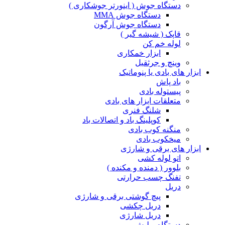
دستگاه جوش ( اینورتر جوشکاری )
دستگاه جوش MMA
دستگاه جوش آرگون
قاپک ( شیشه گیر )
لوله خم کن
ابزار خمکاری
وینچ و جرثقیل
ابزار های بادی یا پنوماتیک
باد پاش
پیستوله بادی
متعلقات ابزار های بادی
شلنگ فنری
کوپلینگ باد و اتصالات باد
منگنه کوب بادی
میخکوب بادی
ابزار های برقی و شارژی
اتو لوله کشی
بلوور ( دمنده و مکنده )
تفنگ چسب حرارتی
دریل
پیچ گوشتی برقی و شارژی
دریل چکشی
دریل شارژی
دستگاه پولیش