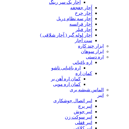
آچار یک سر رینگ
آچار جغجغه
آچار چرخ
آچار سه نظام دریل
آچار فرانسه
آچار فیلر
آچار لوله گیر ( آچار شلاقی )
ست آچار
ابزار چند کاره
ابزار سوهان
اره دستی
اره باغبانی
اره باغبانی تاشو
کمان اره
کمان اره آهن بر
کمان اره مویی
الماس شیشه بری
انبر
انبر اتصال جوشکاری
انبر پرچ
انبر جوش
انبر سوکت زن
انبر قفلی
انبر کلاغی