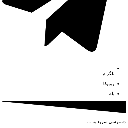
تلگرام
روبیکا
بله
دسترسی سریع به …