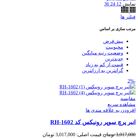
نمایش
12
24
36
فیلتر ها
مرتب سازی بر اساس
پیش‌فرض
محبوبیت
وضعیت رتبه میانگین
جدیدترین
قیمت از کم به زیاد
گرانترین به ارزانترین
-2%
مقایسه
مشاهده سریع
افزودن به علاقه مندی ها
انبر پرچ سوپر رونیکس کد RH-1602
3,017,000
تومان
قیمت اصلی: 3,017,000 تومان