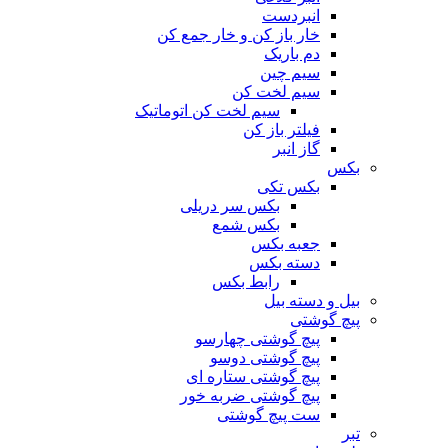
انبردست
خار باز کن و خار جمع کن
دم باریک
سیم چین
سیم لخت کن
سیم لخت کن اتوماتیک
فیلتر باز کن
گاز انبر
بکس
بکس تکی
بکس سر دریلی
بکس شمع
جعبه بکس
دسته بکس
رابط بکس
بیل و دسته بیل
پیچ گوشتی
پیچ گوشتی چهارسو
پیچ گوشتی دوسو
پیچ گوشتی ستاره‌ ای
پیچ گوشتی ضربه خور
ست پیچ گوشتی
تبر