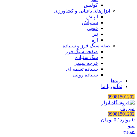
کولیس
ابزارهای باغبانی و کشاورزی
آبپاش
سمپاش
قیچی
تبر
اره
صفه سنگ فرز و سنباده
صفحه سنگ فرز
سگ سنباده
فرچه سیمی
سنباده تسمه ای
سنباده رولی
برندها
تماس با ما
09981501202
09981501202
0
موارد
/
0
تومان
منو
خروج