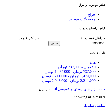
فیلتر موجودی و حراج
حراج
محصولات موجود
فیلتر براساس قیمت:
حداقل قیمت
حداكثر قيمت
صافی
ناحیه قیمتی
همه
0
تومان
-
737,000
تومان
737,000
تومان
-
1,474,000
تومان
1,474,000
تومان
-
2,211,000
تومان
2,211,000
تومان
-
2,948,000
تومان
خانه
ابزار های دستی و عمومی
انبر
انبر پرچ
Showing all 4 results
نمایش سایدبار