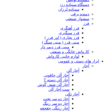
دستگاه سنباده زن
سنباده لرزان
دمنده برقی
سشوار صنعتی
فرز
فرز آهنگری
فرز سنگبری
فرز نجاری ( اور فرز )
مینی فرز ( مینی سنگ )
مینی فرز دیمر دار
کارواش خانگی و صنعتی
لوازم جانبی کارواش
ابزار های دستی و عمومی
آچار
آچار آلن
آچار آلن چاقویی
آچار آلن دسته T
آچار آلن شش گوش
ست آچار آلن
آچار تکی
آچار دو سر تخت
آچار دو سر رینگ
آچار رینگی جغجغه