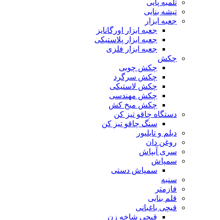
تلمبه پایی
تیشه بنایی
جعبه ابزار
جعبه ابزار اورگانایز
جعبه ابزار پلاستیکی
جعبه ابزار فلزی
چکش
چکش چوبی
چکش سرگرد
چکش لاستیکی
چکش مهندسی
چکش میخ کش
دستگاه چاقو تیز کن
سنگ چاقو تیز کن
دیلم و تایلیور
روغن دان
سری آبپاش
سمپاش
سمپاش دستی
سنبه
فازمتر
قلم بنایی
قیچی باغبانی
قیچی شاخه زن