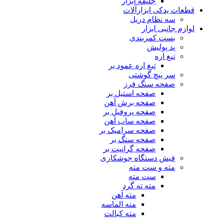
جلیقه ابزار
قطعات یدکی ابزارآلات
سه نظام دریل
لوازم جانبی ابزار
بست کمربندی
پد پولیش
تیغ اره
تیغ اره عمود بر
سر پیچ گوشتی
صفحه سنگ فرز
صفحه استیل بر
صفحه برش آهن
صفحه پروفیل بر
صفحه ساب آهن
صفحه سرامیک بر
صفحه سنگ بر
صفحه گرانیت بر
فیش دستگاه جوشکاری
مته و ست مته
ست مته
مته ته گرد
مته آهن
مته الماسه
مته کبالت