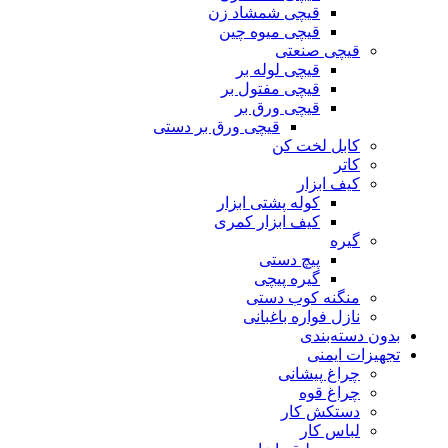
قیچی شمشاد زن
قیچی میوه چین
قیچی صنعتی
قیچی لوله بر
قیچی مفتول بر
قیچی ورق بر
قیچی ورق بر دستی
کابل لخت کن
کاتر
کیف ابزار
کوله پشتی ابزار
کیف ابزار کمری
گیره
پیچ دستی
گیره پیچی
منگنه کوب دستی
نازل فواره باغبانی
بدون دسته‌بندی
تجهیزات ایمنی
چراغ پیشانی
چراغ قوه
دستکش کار
لباس کار