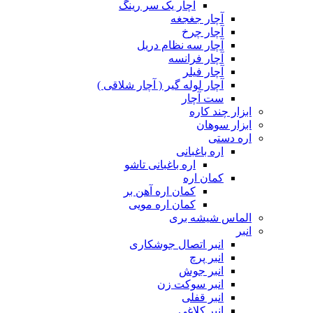
آچار یک سر رینگ
آچار جغجغه
آچار چرخ
آچار سه نظام دریل
آچار فرانسه
آچار فیلر
آچار لوله گیر ( آچار شلاقی )
ست آچار
ابزار چند کاره
ابزار سوهان
اره دستی
اره باغبانی
اره باغبانی تاشو
کمان اره
کمان اره آهن بر
کمان اره مویی
الماس شیشه بری
انبر
انبر اتصال جوشکاری
انبر پرچ
انبر جوش
انبر سوکت زن
انبر قفلی
انبر کلاغی