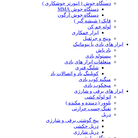
دستگاه جوش ( اینورتر جوشکاری )
دستگاه جوش MMA
دستگاه جوش آرگون
قاپک ( شیشه گیر )
لوله خم کن
ابزار خمکاری
وینچ و جرثقیل
ابزار های بادی یا پنوماتیک
باد پاش
پیستوله بادی
متعلقات ابزار های بادی
شلنگ فنری
کوپلینگ باد و اتصالات باد
منگنه کوب بادی
میخکوب بادی
ابزار های برقی و شارژی
اتو لوله کشی
بلوور ( دمنده و مکنده )
تفنگ چسب حرارتی
دریل
پیچ گوشتی برقی و شارژی
دریل چکشی
دریل شارژی
دستگاه پولیش