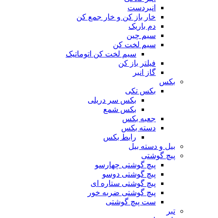
انبردست
خار باز کن و خار جمع کن
دم باریک
سیم چین
سیم لخت کن
سیم لخت کن اتوماتیک
فیلتر باز کن
گاز انبر
بکس
بکس تکی
بکس سر دریلی
بکس شمع
جعبه بکس
دسته بکس
رابط بکس
بیل و دسته بیل
پیچ گوشتی
پیچ گوشتی چهارسو
پیچ گوشتی دوسو
پیچ گوشتی ستاره‌ ای
پیچ گوشتی ضربه خور
ست پیچ گوشتی
تبر