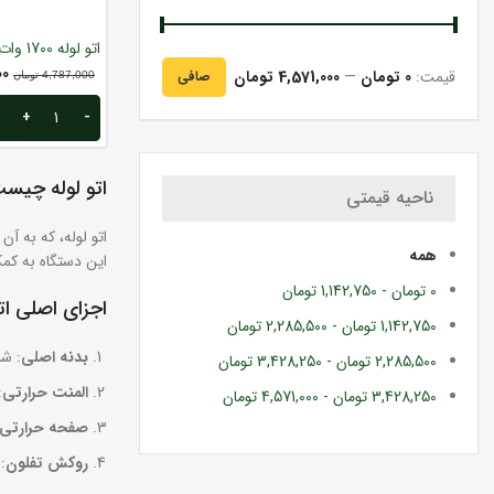
اتو لوله 1700 وات پاور اکشن کد TW1700
00
قيمت:
0 تومان
—
4,571,000 تومان
صافی
4,787,000
تومان
اتو لوله چیس
ناحیه قیمتی
اتو لوله، که به آن
همه
این دستگاه به کمک
0
تومان
-
1,142,750
تومان
اجزای اصلی اتو
1,142,750
تومان
-
2,285,500
تومان
بدنه اصلی
: شا
2,285,500
تومان
-
3,428,250
تومان
المنت حرارتی
:
3,428,250
تومان
-
4,571,000
تومان
صفحه حرارتی
روکش تفلون
: