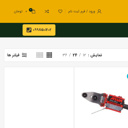
0
ورود / فرم ثبت نام
0
تومان
09981501202
نمایش
12
24
36
فیلتر ها