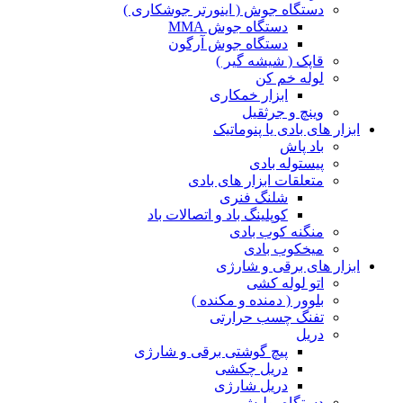
دستگاه جوش ( اینورتر جوشکاری )
دستگاه جوش MMA
دستگاه جوش آرگون
قاپک ( شیشه گیر )
لوله خم کن
ابزار خمکاری
وینچ و جرثقیل
ابزار های بادی یا پنوماتیک
باد پاش
پیستوله بادی
متعلقات ابزار های بادی
شلنگ فنری
کوپلینگ باد و اتصالات باد
منگنه کوب بادی
میخکوب بادی
ابزار های برقی و شارژی
اتو لوله کشی
بلوور ( دمنده و مکنده )
تفنگ چسب حرارتی
دریل
پیچ گوشتی برقی و شارژی
دریل چکشی
دریل شارژی
دستگاه پولیش