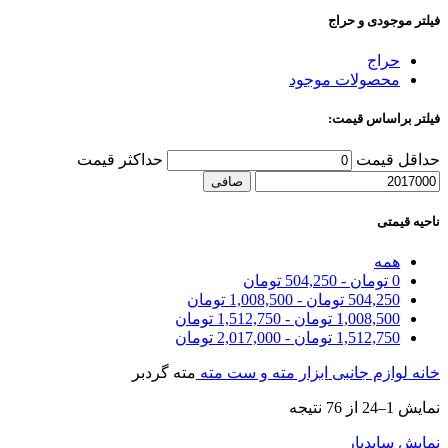
فیلتر موجودی و حراج
حراج
محصولات موجود
فیلتر براساس قیمت:
حداقل قیمت
حداكثر قيمت
صافی
ناحیه قیمتی
همه
0
تومان
-
504,250
تومان
504,250
تومان
-
1,008,500
تومان
1,008,500
تومان
-
1,512,750
تومان
1,512,750
تومان
-
2,017,000
تومان
خانه
لوازم جانبی ابزار
مته و ست مته
مته گردبر
نمایش 1–24 از 76 نتیجه
نمایش سایدبار