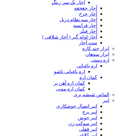
آچار یک سر رینگ
آچار جغجغه
آچار چرخ
آچار سه نظام دریل
آچار فرانسه
آچار فیلر
آچار لوله گیر ( آچار شلاقی )
ست آچار
ابزار چند کاره
ابزار سوهان
اره دستی
اره باغبانی
اره باغبانی تاشو
کمان اره
کمان اره آهن بر
کمان اره مویی
الماس شیشه بری
انبر
انبر اتصال جوشکاری
انبر پرچ
انبر جوش
انبر سوکت زن
انبر قفلی
انبر کلاغی