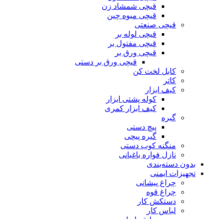
قیچی شمشاد زن
قیچی میوه چین
قیچی صنعتی
قیچی لوله بر
قیچی مفتول بر
قیچی ورق بر
قیچی ورق بر دستی
کابل لخت کن
کاتر
کیف ابزار
کوله پشتی ابزار
کیف ابزار کمری
گیره
پیچ دستی
گیره پیچی
منگنه کوب دستی
نازل فواره باغبانی
بدون دسته‌بندی
تجهیزات ایمنی
چراغ پیشانی
چراغ قوه
دستکش کار
لباس کار