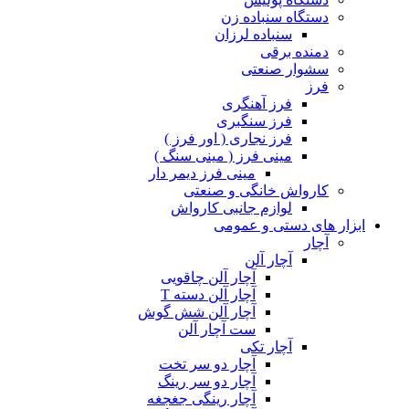
دستگاه سنباده زن
سنباده لرزان
دمنده برقی
سشوار صنعتی
فرز
فرز آهنگری
فرز سنگبری
فرز نجاری ( اور فرز )
مینی فرز ( مینی سنگ )
مینی فرز دیمر دار
کارواش خانگی و صنعتی
لوازم جانبی کارواش
ابزار های دستی و عمومی
آچار
آچار آلن
آچار آلن چاقویی
آچار آلن دسته T
آچار آلن شش گوش
ست آچار آلن
آچار تکی
آچار دو سر تخت
آچار دو سر رینگ
آچار رینگی جغجغه