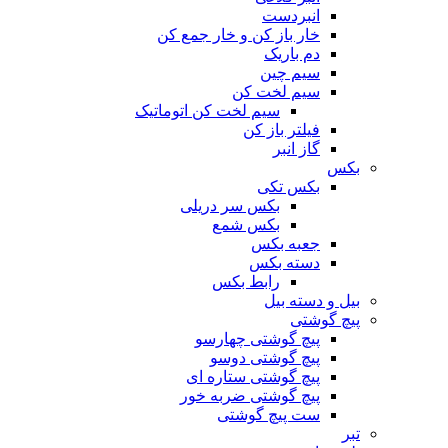
انبردست
خار باز کن و خار جمع کن
دم باریک
سیم چین
سیم لخت کن
سیم لخت کن اتوماتیک
فیلتر باز کن
گاز انبر
بکس
بکس تکی
بکس سر دریلی
بکس شمع
جعبه بکس
دسته بکس
رابط بکس
بیل و دسته بیل
پیچ گوشتی
پیچ گوشتی چهارسو
پیچ گوشتی دوسو
پیچ گوشتی ستاره‌ ای
پیچ گوشتی ضربه خور
ست پیچ گوشتی
تبر