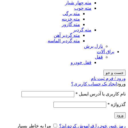
مته چهار شیار
مته چوب
مته برگی
مته خزینه
مته گازور
مته گردبر
مته گردبر آهن
مته گردبر الماسه
نازل برش
یراق آلات
قفل
قفل خودرو
جست و جو
ورود / فرم ثبت نام
ورود
ایجاد یک حساب کاربری؟
نام کاربری یا آدرس ایمیل
*
گذرواژه
*
ورود
رمز عبور خود را فراموش کرده اید؟
مرا به خاطر بسپار