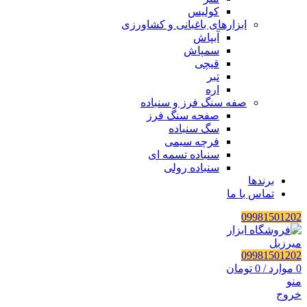
کولیس
ابزارهای باغبانی و کشاورزی
آبپاش
سمپاش
قیچی
تبر
اره
صفه سنگ فرز و سنباده
صفحه سنگ فرز
سگ سنباده
فرچه سیمی
سنباده تسمه ای
سنباده رولی
برندها
تماس با ما
09981501202
09981501202
0
موارد
/
0
تومان
منو
خروج