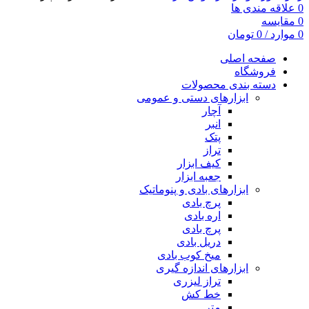
0
علاقه مندی ها
0
مقایسه
0
موارد
/
0
تومان
صفحه اصلی
فروشگاه
دسته بندی محصولات
ابزارهای دستی و عمومی
آچار
انبر
پتک
تراز
کیف ابزار
جعبه ابزار
ابزارهای بادی و پنوماتیک
پرچ بادی
اره بادی
پرچ بادی
دریل بادی
میخ کوب بادی
ابزارهای اندازه گیری
تراز لیزری
خط کش
متر