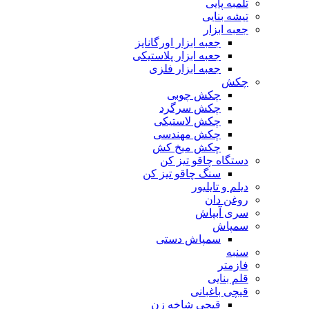
تلمبه پایی
تیشه بنایی
جعبه ابزار
جعبه ابزار اورگانایز
جعبه ابزار پلاستیکی
جعبه ابزار فلزی
چکش
چکش چوبی
چکش سرگرد
چکش لاستیکی
چکش مهندسی
چکش میخ کش
دستگاه چاقو تیز کن
سنگ چاقو تیز کن
دیلم و تایلیور
روغن دان
سری آبپاش
سمپاش
سمپاش دستی
سنبه
فازمتر
قلم بنایی
قیچی باغبانی
قیچی شاخه زن