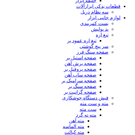
جلیقه ابزار
قطعات یدکی ابزارآلات
سه نظام دریل
لوازم جانبی ابزار
بست کمربندی
پد پولیش
تیغ اره
تیغ اره عمود بر
سر پیچ گوشتی
صفحه سنگ فرز
صفحه استیل بر
صفحه برش آهن
صفحه پروفیل بر
صفحه ساب آهن
صفحه سرامیک بر
صفحه سنگ بر
صفحه گرانیت بر
فیش دستگاه جوشکاری
مته و ست مته
ست مته
مته ته گرد
مته آهن
مته الماسه
مته کبالت