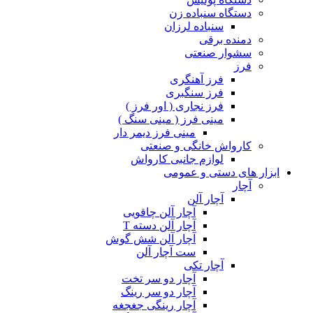
دستگاه سنباده زن
سنباده لرزان
دمنده برقی
سشوار صنعتی
فرز
فرز آهنگری
فرز سنگبری
فرز نجاری ( اور فرز )
مینی فرز ( مینی سنگ )
مینی فرز دیمر دار
کارواش خانگی و صنعتی
لوازم جانبی کارواش
ابزار های دستی و عمومی
آچار
آچار آلن
آچار آلن چاقویی
آچار آلن دسته T
آچار آلن شش گوش
ست آچار آلن
آچار تکی
آچار دو سر تخت
آچار دو سر رینگ
آچار رینگی جغجغه