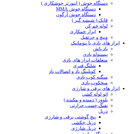
دستگاه جوش ( اینورتر جوشکاری )
دستگاه جوش MMA
دستگاه جوش آرگون
قاپک ( شیشه گیر )
لوله خم کن
ابزار خمکاری
وینچ و جرثقیل
ابزار های بادی یا پنوماتیک
باد پاش
پیستوله بادی
متعلقات ابزار های بادی
شلنگ فنری
کوپلینگ باد و اتصالات باد
منگنه کوب بادی
میخکوب بادی
ابزار های برقی و شارژی
اتو لوله کشی
بلوور ( دمنده و مکنده )
تفنگ چسب حرارتی
دریل
پیچ گوشتی برقی و شارژی
دریل چکشی
دریل شارژی
دستگاه پولیش