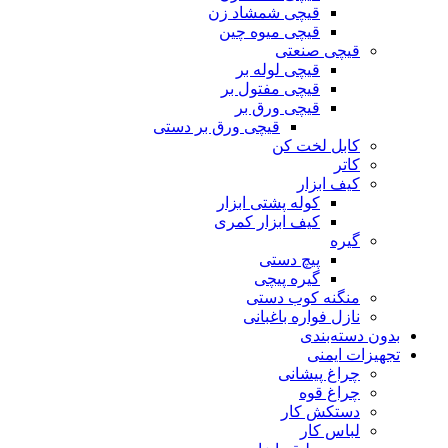
قیچی شمشاد زن
قیچی میوه چین
قیچی صنعتی
قیچی لوله بر
قیچی مفتول بر
قیچی ورق بر
قیچی ورق بر دستی
کابل لخت کن
کاتر
کیف ابزار
کوله پشتی ابزار
کیف ابزار کمری
گیره
پیچ دستی
گیره پیچی
منگنه کوب دستی
نازل فواره باغبانی
بدون دسته‌بندی
تجهیزات ایمنی
چراغ پیشانی
چراغ قوه
دستکش کار
لباس کار