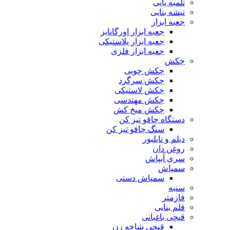
تلمبه پایی
تیشه بنایی
جعبه ابزار
جعبه ابزار اورگانایز
جعبه ابزار پلاستیکی
جعبه ابزار فلزی
چکش
چکش چوبی
چکش سرگرد
چکش لاستیکی
چکش مهندسی
چکش میخ کش
دستگاه چاقو تیز کن
سنگ چاقو تیز کن
دیلم و تایلیور
روغن دان
سری آبپاش
سمپاش
سمپاش دستی
سنبه
فازمتر
قلم بنایی
قیچی باغبانی
قیچی شاخه زن