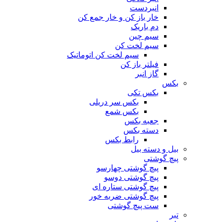
انبردست
خار باز کن و خار جمع کن
دم باریک
سیم چین
سیم لخت کن
سیم لخت کن اتوماتیک
فیلتر باز کن
گاز انبر
بکس
بکس تکی
بکس سر دریلی
بکس شمع
جعبه بکس
دسته بکس
رابط بکس
بیل و دسته بیل
پیچ گوشتی
پیچ گوشتی چهارسو
پیچ گوشتی دوسو
پیچ گوشتی ستاره‌ ای
پیچ گوشتی ضربه خور
ست پیچ گوشتی
تبر