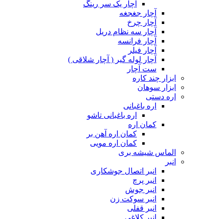
آچار یک سر رینگ
آچار جغجغه
آچار چرخ
آچار سه نظام دریل
آچار فرانسه
آچار فیلر
آچار لوله گیر ( آچار شلاقی )
ست آچار
ابزار چند کاره
ابزار سوهان
اره دستی
اره باغبانی
اره باغبانی تاشو
کمان اره
کمان اره آهن بر
کمان اره مویی
الماس شیشه بری
انبر
انبر اتصال جوشکاری
انبر پرچ
انبر جوش
انبر سوکت زن
انبر قفلی
انبر کلاغی