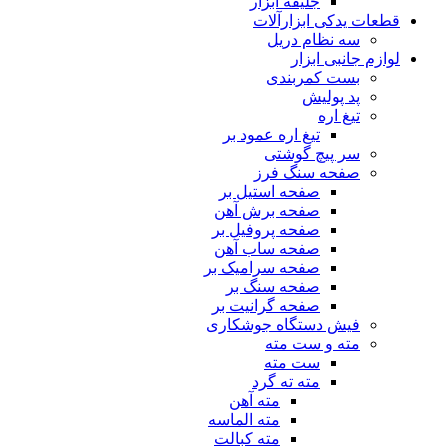
جلیقه ابزار
قطعات یدکی ابزارآلات
سه نظام دریل
لوازم جانبی ابزار
بست کمربندی
پد پولیش
تیغ اره
تیغ اره عمود بر
سر پیچ گوشتی
صفحه سنگ فرز
صفحه استیل بر
صفحه برش آهن
صفحه پروفیل بر
صفحه ساب آهن
صفحه سرامیک بر
صفحه سنگ بر
صفحه گرانیت بر
فیش دستگاه جوشکاری
مته و ست مته
ست مته
مته ته گرد
مته آهن
مته الماسه
مته کبالت