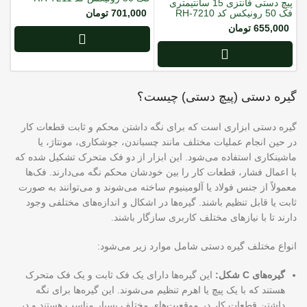
پیچ دستی فانتزی 15 سانتیمتری
فک 50 رونیکس کد RH-7210
701,000
تومان
655,000
تومان
گیره دستی (پیچ دستی) چیست؟
گیره دستی ابزاری است که برای نگه داشتن محکم و ثابت قطعات کار
در حین انجام عملیات مختلف مانند چسباندن، جوشکاری، مونتاژ، یا
ماشینکاری استفاده می‌شود. این ابزار از دو فک متحرک تشکیل شده که
با اعمال فشار، قطعات کار را بین خودشان محکم نگه می‌دارند. فک‌ها
معمولاً از جنس فولاد یا آلومینیوم ساخته می‌شوند و می‌توانند به صورت
ثابت یا قابل تنظیم باشند. گیره‌ها در اشکال و اندازه‌های مختلفی وجود
دارند تا با نیازهای مختلف کاربری سازگار باشند.
انواع مختلف گیره دستی شامل موارد زیر می‌شود:
گیره‌های C شکل:
این گیره‌ها دارای یک فک ثابت و یک فک متحرک
هستند که با یک پیچ یا اهرم تنظیم می‌شوند. این گیره‌ها برای نگه
داشتن قطعات کار در موقعیت‌های مختلف بسیار مناسب هستند و در