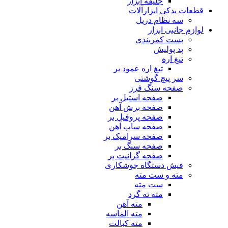
جلیقه ابزار
قطعات یدکی ابزارآلات
سه نظام دریل
لوازم جانبی ابزار
بست کمربندی
پد پولیش
تیغ اره
تیغ اره عمود بر
سر پیچ گوشتی
صفحه سنگ فرز
صفحه استیل بر
صفحه برش آهن
صفحه پروفیل بر
صفحه ساب آهن
صفحه سرامیک بر
صفحه سنگ بر
صفحه گرانیت بر
فیش دستگاه جوشکاری
مته و ست مته
ست مته
مته ته گرد
مته آهن
مته الماسه
مته کبالت