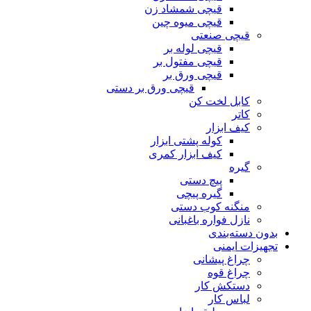
قیچی شمشاد زن
قیچی میوه چین
قیچی صنعتی
قیچی لوله بر
قیچی مفتول بر
قیچی ورق بر
قیچی ورق بر دستی
کابل لخت کن
کاتر
کیف ابزار
کوله پشتی ابزار
کیف ابزار کمری
گیره
پیچ دستی
گیره پیچی
منگنه کوب دستی
نازل فواره باغبانی
بدون دسته‌بندی
تجهیزات ایمنی
چراغ پیشانی
چراغ قوه
دستکش کار
لباس کار