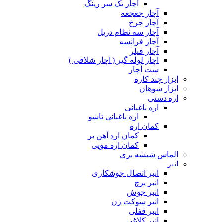
آچار یک سر رینگ
آچار جغجغه
آچار چرخ
آچار سه نظام دریل
آچار فرانسه
آچار فیلر
آچار لوله گیر ( آچار شلاقی )
ست آچار
ابزار چند کاره
ابزار سوهان
اره دستی
اره باغبانی
اره باغبانی تاشو
کمان اره
کمان اره آهن بر
کمان اره مویی
الماس شیشه بری
انبر
انبر اتصال جوشکاری
انبر پرچ
انبر جوش
انبر سوکت زن
انبر قفلی
انبر کلاغی