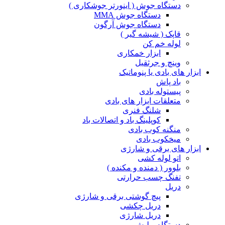
دستگاه جوش ( اینورتر جوشکاری )
دستگاه جوش MMA
دستگاه جوش آرگون
قاپک ( شیشه گیر )
لوله خم کن
ابزار خمکاری
وینچ و جرثقیل
ابزار های بادی یا پنوماتیک
باد پاش
پیستوله بادی
متعلقات ابزار های بادی
شلنگ فنری
کوپلینگ باد و اتصالات باد
منگنه کوب بادی
میخکوب بادی
ابزار های برقی و شارژی
اتو لوله کشی
بلوور ( دمنده و مکنده )
تفنگ چسب حرارتی
دریل
پیچ گوشتی برقی و شارژی
دریل چکشی
دریل شارژی
دستگاه پولیش