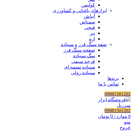
کولیس
ابزارهای باغبانی و کشاورزی
آبپاش
سمپاش
قیچی
تبر
اره
صفه سنگ فرز و سنباده
صفحه سنگ فرز
سگ سنباده
فرچه سیمی
سنباده تسمه ای
سنباده رولی
برندها
تماس با ما
09981501202
09981501202
0
موارد
/
0
تومان
منو
خروج