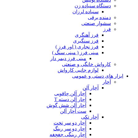
دستگاه سنباده زن
سنباده لرزان
دمنده برقی
سشوار صنعتی
فرز
فرز آهنگری
فرز سنگبری
فرز نجاری ( اور فرز )
مینی فرز ( مینی سنگ )
مینی فرز دیمر دار
کارواش خانگی و صنعتی
لوازم جانبی کارواش
ابزار های دستی و عمومی
آچار
آچار آلن
آچار آلن چاقویی
آچار آلن دسته T
آچار آلن شش گوش
ست آچار آلن
آچار تکی
آچار دو سر تخت
آچار دو سر رینگ
آچار رینگی جغجغه