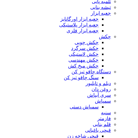
تلمبه پایی
تیشه بنایی
جعبه ابزار
جعبه ابزار اورگانایز
جعبه ابزار پلاستیکی
جعبه ابزار فلزی
چکش
چکش چوبی
چکش سرگرد
چکش لاستیکی
چکش مهندسی
چکش میخ کش
دستگاه چاقو تیز کن
سنگ چاقو تیز کن
دیلم و تایلیور
روغن دان
سری آبپاش
سمپاش
سمپاش دستی
سنبه
فازمتر
قلم بنایی
قیچی باغبانی
قیچی شاخه زن