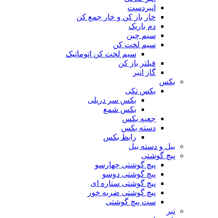
انبردست
خار باز کن و خار جمع کن
دم باریک
سیم چین
سیم لخت کن
سیم لخت کن اتوماتیک
فیلتر باز کن
گاز انبر
بکس
بکس تکی
بکس سر دریلی
بکس شمع
جعبه بکس
دسته بکس
رابط بکس
بیل و دسته بیل
پیچ گوشتی
پیچ گوشتی چهارسو
پیچ گوشتی دوسو
پیچ گوشتی ستاره‌ ای
پیچ گوشتی ضربه خور
ست پیچ گوشتی
تبر