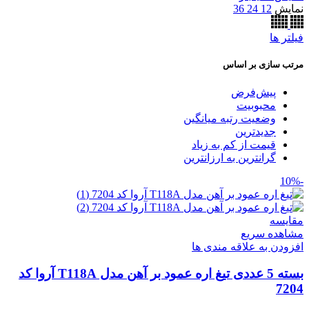
نمایش
12
24
36
فیلتر ها
مرتب سازی بر اساس
پیش‌فرض
محبوبیت
وضعیت رتبه میانگین
جدیدترین
قیمت از کم به زیاد
گرانترین به ارزانترین
-10%
مقایسه
مشاهده سریع
افزودن به علاقه مندی ها
بسته 5 عددی تیغ اره عمود بر آهن مدل T118A آروا کد
7204