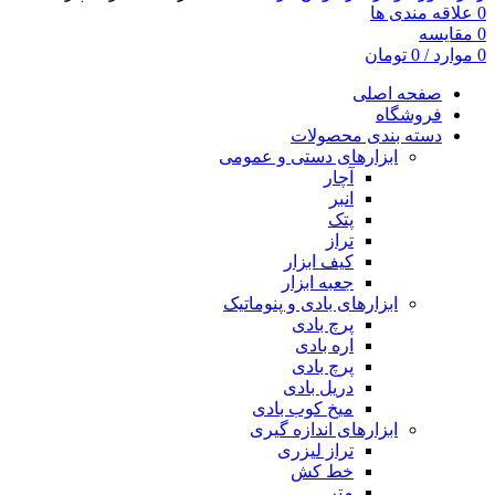
0
علاقه مندی ها
0
مقایسه
0
موارد
/
0
تومان
صفحه اصلی
فروشگاه
دسته بندی محصولات
ابزارهای دستی و عمومی
آچار
انبر
پتک
تراز
کیف ابزار
جعبه ابزار
ابزارهای بادی و پنوماتیک
پرچ بادی
اره بادی
پرچ بادی
دریل بادی
میخ کوب بادی
ابزارهای اندازه گیری
تراز لیزری
خط کش
متر