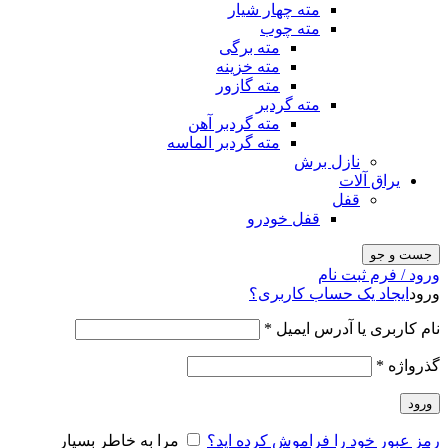
مته چهار شیار
مته چوب
مته برگی
مته خزینه
مته گازور
مته گردبر
مته گردبر آهن
مته گردبر الماسه
نازل برش
یراق آلات
قفل
قفل خودرو
جست و جو
ورود / فرم ثبت نام
ورود
ایجاد یک حساب کاربری؟
نام کاربری یا آدرس ایمیل
*
گذرواژه
*
ورود
رمز عبور خود را فراموش کرده اید؟
مرا به خاطر بسپار