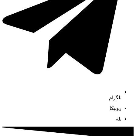
تلگرام
روبیکا
بله