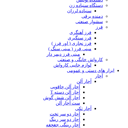
دستگاه سنباده زن
سنباده لرزان
دمنده برقی
سشوار صنعتی
فرز
فرز آهنگری
فرز سنگبری
فرز نجاری ( اور فرز )
مینی فرز ( مینی سنگ )
مینی فرز دیمر دار
کارواش خانگی و صنعتی
لوازم جانبی کارواش
ابزار های دستی و عمومی
آچار
آچار آلن
آچار آلن چاقویی
آچار آلن دسته T
آچار آلن شش گوش
ست آچار آلن
آچار تکی
آچار دو سر تخت
آچار دو سر رینگ
آچار رینگی جغجغه