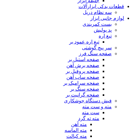
جلیقه ابزار
قطعات یدکی ابزارآلات
سه نظام دریل
لوازم جانبی ابزار
بست کمربندی
پد پولیش
تیغ اره
تیغ اره عمود بر
سر پیچ گوشتی
صفحه سنگ فرز
صفحه استیل بر
صفحه برش آهن
صفحه پروفیل بر
صفحه ساب آهن
صفحه سرامیک بر
صفحه سنگ بر
صفحه گرانیت بر
فیش دستگاه جوشکاری
مته و ست مته
ست مته
مته ته گرد
مته آهن
مته الماسه
مته کبالت