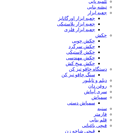
تلمبه پایی
تیشه بنایی
جعبه ابزار
جعبه ابزار اورگانایز
جعبه ابزار پلاستیکی
جعبه ابزار فلزی
چکش
چکش چوبی
چکش سرگرد
چکش لاستیکی
چکش مهندسی
چکش میخ کش
دستگاه چاقو تیز کن
سنگ چاقو تیز کن
دیلم و تایلیور
روغن دان
سری آبپاش
سمپاش
سمپاش دستی
سنبه
فازمتر
قلم بنایی
قیچی باغبانی
قیچی شاخه زن