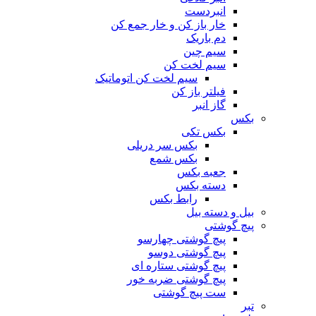
انبردست
خار باز کن و خار جمع کن
دم باریک
سیم چین
سیم لخت کن
سیم لخت کن اتوماتیک
فیلتر باز کن
گاز انبر
بکس
بکس تکی
بکس سر دریلی
بکس شمع
جعبه بکس
دسته بکس
رابط بکس
بیل و دسته بیل
پیچ گوشتی
پیچ گوشتی چهارسو
پیچ گوشتی دوسو
پیچ گوشتی ستاره‌ ای
پیچ گوشتی ضربه خور
ست پیچ گوشتی
تبر