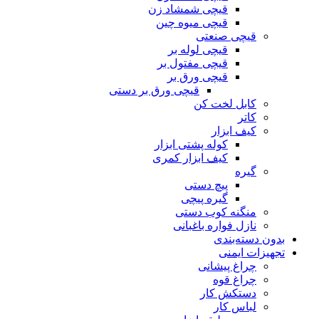
قیچی شمشاد زن
قیچی میوه چین
قیچی صنعتی
قیچی لوله بر
قیچی مفتول بر
قیچی ورق بر
قیچی ورق بر دستی
کابل لخت کن
کاتر
کیف ابزار
کوله پشتی ابزار
کیف ابزار کمری
گیره
پیچ دستی
گیره پیچی
منگنه کوب دستی
نازل فواره باغبانی
بدون دسته‌بندی
تجهیزات ایمنی
چراغ پیشانی
چراغ قوه
دستکش کار
لباس کار