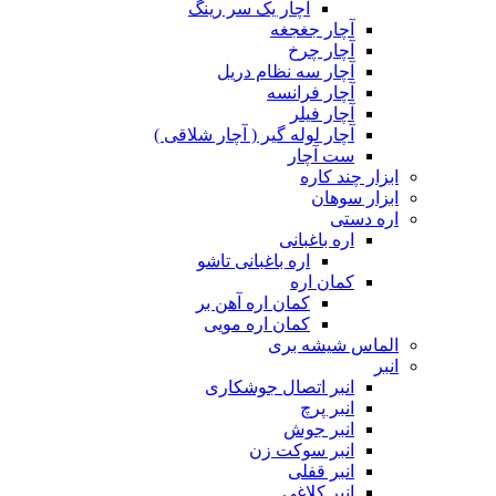
آچار یک سر رینگ
آچار جغجغه
آچار چرخ
آچار سه نظام دریل
آچار فرانسه
آچار فیلر
آچار لوله گیر ( آچار شلاقی )
ست آچار
ابزار چند کاره
ابزار سوهان
اره دستی
اره باغبانی
اره باغبانی تاشو
کمان اره
کمان اره آهن بر
کمان اره مویی
الماس شیشه بری
انبر
انبر اتصال جوشکاری
انبر پرچ
انبر جوش
انبر سوکت زن
انبر قفلی
انبر کلاغی