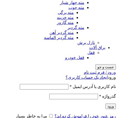
مته چهار شیار
مته چوب
مته برگی
مته خزینه
مته گازور
مته گردبر
مته گردبر آهن
مته گردبر الماسه
نازل برش
یراق آلات
قفل
قفل خودرو
جست و جو
ورود / فرم ثبت نام
ورود
ایجاد یک حساب کاربری؟
نام کاربری یا آدرس ایمیل
*
گذرواژه
*
ورود
رمز عبور خود را فراموش کرده اید؟
مرا به خاطر بسپار