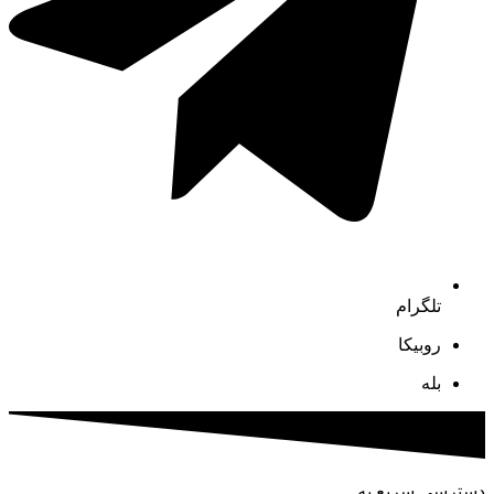
تلگرام
روبیکا
بله
دسترسی سریع به …