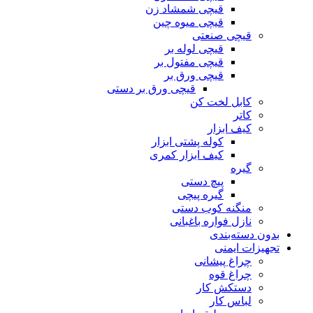
قیچی شمشاد زن
قیچی میوه چین
قیچی صنعتی
قیچی لوله بر
قیچی مفتول بر
قیچی ورق بر
قیچی ورق بر دستی
کابل لخت کن
کاتر
کیف ابزار
کوله پشتی ابزار
کیف ابزار کمری
گیره
پیچ دستی
گیره پیچی
منگنه کوب دستی
نازل فواره باغبانی
بدون دسته‌بندی
تجهیزات ایمنی
چراغ پیشانی
چراغ قوه
دستکش کار
لباس کار