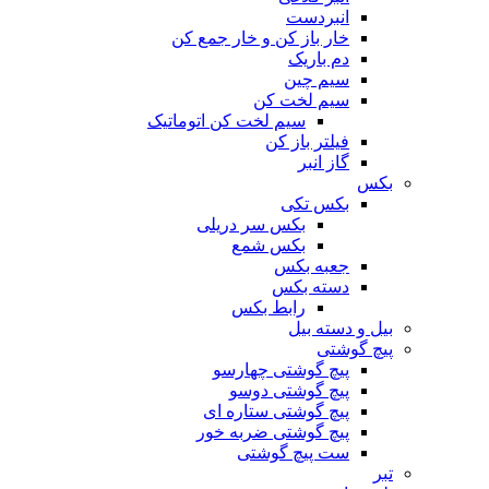
انبردست
خار باز کن و خار جمع کن
دم باریک
سیم چین
سیم لخت کن
سیم لخت کن اتوماتیک
فیلتر باز کن
گاز انبر
بکس
بکس تکی
بکس سر دریلی
بکس شمع
جعبه بکس
دسته بکس
رابط بکس
بیل و دسته بیل
پیچ گوشتی
پیچ گوشتی چهارسو
پیچ گوشتی دوسو
پیچ گوشتی ستاره‌ ای
پیچ گوشتی ضربه خور
ست پیچ گوشتی
تبر