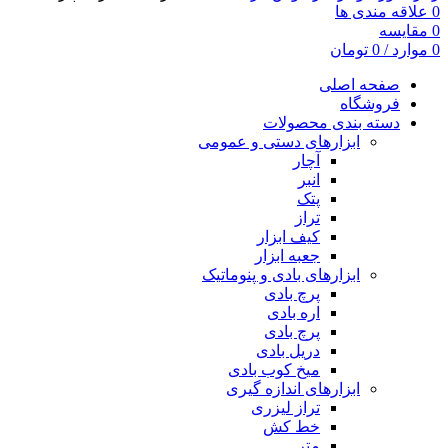
0
علاقه مندی ها
0
مقایسه
0
موارد
/
0
تومان
صفحه اصلی
فروشگاه
دسته بندی محصولات
ابزارهای دستی و عمومی
آچار
انبر
پتک
تراز
کیف ابزار
جعبه ابزار
ابزارهای بادی و پنوماتیک
پرچ بادی
اره بادی
پرچ بادی
دریل بادی
میخ کوب بادی
ابزارهای اندازه گیری
تراز لیزری
خط کش
متر