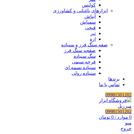
کولیس
ابزارهای باغبانی و کشاورزی
آبپاش
سمپاش
قیچی
تبر
اره
صفه سنگ فرز و سنباده
صفحه سنگ فرز
سگ سنباده
فرچه سیمی
سنباده تسمه ای
سنباده رولی
برندها
تماس با ما
09981501202
09981501202
0
موارد
/
0
تومان
منو
خروج