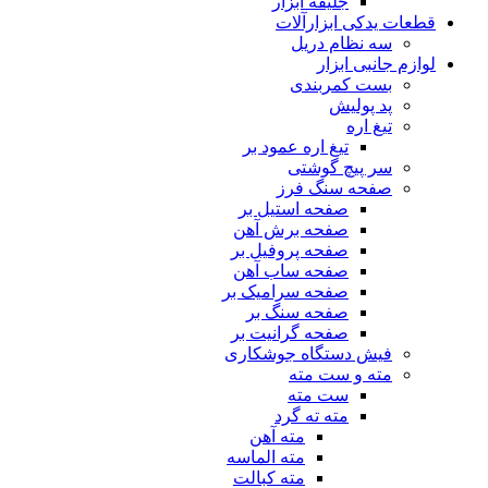
جلیقه ابزار
قطعات یدکی ابزارآلات
سه نظام دریل
لوازم جانبی ابزار
بست کمربندی
پد پولیش
تیغ اره
تیغ اره عمود بر
سر پیچ گوشتی
صفحه سنگ فرز
صفحه استیل بر
صفحه برش آهن
صفحه پروفیل بر
صفحه ساب آهن
صفحه سرامیک بر
صفحه سنگ بر
صفحه گرانیت بر
فیش دستگاه جوشکاری
مته و ست مته
ست مته
مته ته گرد
مته آهن
مته الماسه
مته کبالت