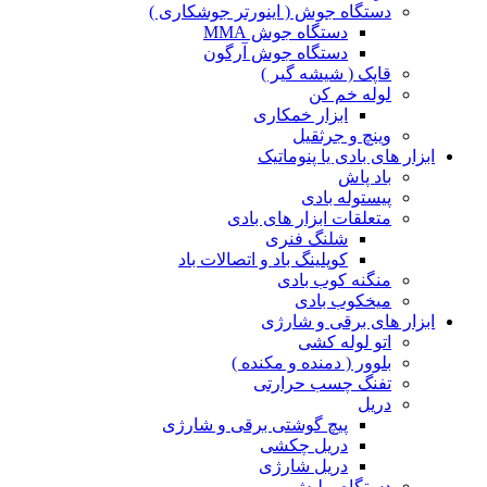
دستگاه جوش ( اینورتر جوشکاری )
دستگاه جوش MMA
دستگاه جوش آرگون
قاپک ( شیشه گیر )
لوله خم کن
ابزار خمکاری
وینچ و جرثقیل
ابزار های بادی یا پنوماتیک
باد پاش
پیستوله بادی
متعلقات ابزار های بادی
شلنگ فنری
کوپلینگ باد و اتصالات باد
منگنه کوب بادی
میخکوب بادی
ابزار های برقی و شارژی
اتو لوله کشی
بلوور ( دمنده و مکنده )
تفنگ چسب حرارتی
دریل
پیچ گوشتی برقی و شارژی
دریل چکشی
دریل شارژی
دستگاه پولیش