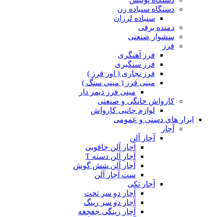
دستگاه سنباده زن
سنباده لرزان
دمنده برقی
سشوار صنعتی
فرز
فرز آهنگری
فرز سنگبری
فرز نجاری ( اور فرز )
مینی فرز ( مینی سنگ )
مینی فرز دیمر دار
کارواش خانگی و صنعتی
لوازم جانبی کارواش
ابزار های دستی و عمومی
آچار
آچار آلن
آچار آلن چاقویی
آچار آلن دسته T
آچار آلن شش گوش
ست آچار آلن
آچار تکی
آچار دو سر تخت
آچار دو سر رینگ
آچار رینگی جغجغه