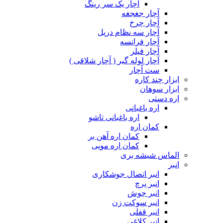
آچار یک سر رینگ
آچار جغجغه
آچار چرخ
آچار سه نظام دریل
آچار فرانسه
آچار فیلر
آچار لوله گیر ( آچار شلاقی )
ست آچار
ابزار چند کاره
ابزار سوهان
اره دستی
اره باغبانی
اره باغبانی تاشو
کمان اره
کمان اره آهن بر
کمان اره مویی
الماس شیشه بری
انبر
انبر اتصال جوشکاری
انبر پرچ
انبر جوش
انبر سوکت زن
انبر قفلی
انبر کلاغی