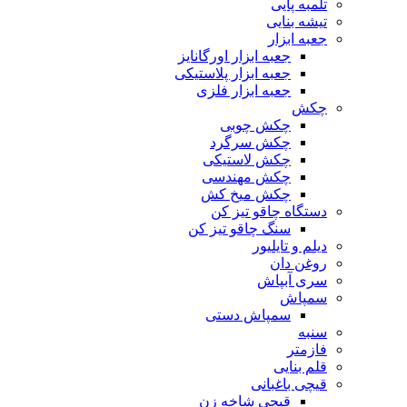
تلمبه پایی
تیشه بنایی
جعبه ابزار
جعبه ابزار اورگانایز
جعبه ابزار پلاستیکی
جعبه ابزار فلزی
چکش
چکش چوبی
چکش سرگرد
چکش لاستیکی
چکش مهندسی
چکش میخ کش
دستگاه چاقو تیز کن
سنگ چاقو تیز کن
دیلم و تایلیور
روغن دان
سری آبپاش
سمپاش
سمپاش دستی
سنبه
فازمتر
قلم بنایی
قیچی باغبانی
قیچی شاخه زن