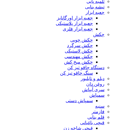
تلمبه پایی
تیشه بنایی
جعبه ابزار
جعبه ابزار اورگانایز
جعبه ابزار پلاستیکی
جعبه ابزار فلزی
چکش
چکش چوبی
چکش سرگرد
چکش لاستیکی
چکش مهندسی
چکش میخ کش
دستگاه چاقو تیز کن
سنگ چاقو تیز کن
دیلم و تایلیور
روغن دان
سری آبپاش
سمپاش
سمپاش دستی
سنبه
فازمتر
قلم بنایی
قیچی باغبانی
قیچی شاخه زن