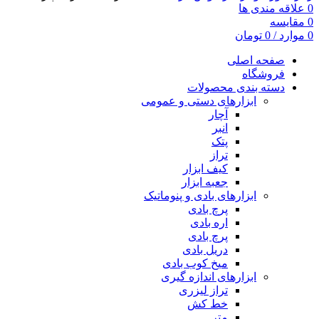
0
علاقه مندی ها
0
مقایسه
0
موارد
/
0
تومان
صفحه اصلی
فروشگاه
دسته بندی محصولات
ابزارهای دستی و عمومی
آچار
انبر
پتک
تراز
کیف ابزار
جعبه ابزار
ابزارهای بادی و پنوماتیک
پرچ بادی
اره بادی
پرچ بادی
دریل بادی
میخ کوب بادی
ابزارهای اندازه گیری
تراز لیزری
خط کش
متر