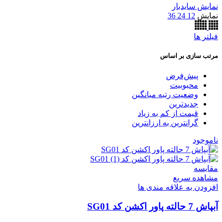
نمایش سایدبار
نمایش
12
24
36
فیلتر ها
مرتب سازی بر اساس
پیش‌فرض
محبوبیت
وضعیت رتبه میانگین
جدیدترین
قیمت از کم به زیاد
گرانترین به ارزانترین
ناموجود
مقایسه
مشاهده سریع
افزودن به علاقه مندی ها
آبپاش 7 حالته پاور اکشن کد SG01