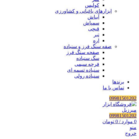
کولیس
ابزارهای باغبانی و کشاورزی
آبپاش
سمپاش
قیچی
تبر
اره
صفه سنگ فرز و سنباده
صفحه سنگ فرز
سگ سنباده
فرچه سیمی
سنباده تسمه ای
سنباده رولی
برندها
تماس با ما
09981501202
09981501202
0
موارد
/
0
تومان
منو
خروج