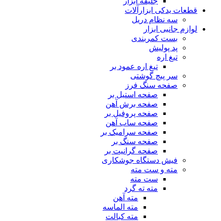
جلیقه ابزار
قطعات یدکی ابزارآلات
سه نظام دریل
لوازم جانبی ابزار
بست کمربندی
پد پولیش
تیغ اره
تیغ اره عمود بر
سر پیچ گوشتی
صفحه سنگ فرز
صفحه استیل بر
صفحه برش آهن
صفحه پروفیل بر
صفحه ساب آهن
صفحه سرامیک بر
صفحه سنگ بر
صفحه گرانیت بر
فیش دستگاه جوشکاری
مته و ست مته
ست مته
مته ته گرد
مته آهن
مته الماسه
مته کبالت