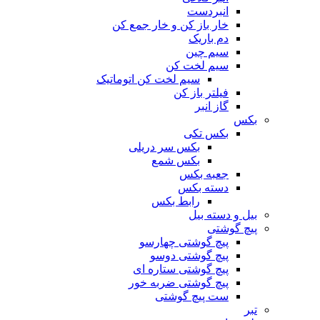
انبردست
خار باز کن و خار جمع کن
دم باریک
سیم چین
سیم لخت کن
سیم لخت کن اتوماتیک
فیلتر باز کن
گاز انبر
بکس
بکس تکی
بکس سر دریلی
بکس شمع
جعبه بکس
دسته بکس
رابط بکس
بیل و دسته بیل
پیچ گوشتی
پیچ گوشتی چهارسو
پیچ گوشتی دوسو
پیچ گوشتی ستاره‌ ای
پیچ گوشتی ضربه خور
ست پیچ گوشتی
تبر