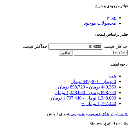
فیلتر موجودی و حراج
حراج
محصولات موجود
فیلتر براساس قیمت:
حداقل قیمت
حداكثر قيمت
صافی
ناحیه قیمتی
همه
0
تومان
-
449,360
تومان
449,360
تومان
-
898,720
تومان
898,720
تومان
-
1,348,080
تومان
1,348,080
تومان
-
1,797,440
تومان
1,797,440
تومان
+
خانه
ابزار های دستی و عمومی
سری آبپاش
Showing all 9 results