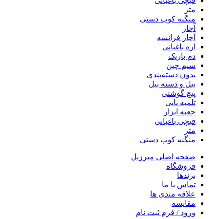
قیچی باغبانی
متر
منگنه کوب دستی
آچار
آچار فرانسه
اره باغبانی
دم باریک
سیم چین
بدون دسته‌بندی
بیل و دسته بیل
پیچ گوشتی
تلمبه پایی
جعبه ابزار
قیچی باغبانی
متر
منگنه کوب دستی
صفحه اصلی میرزبل
فروشگاه
برندها
تماس با ما
علاقه مندی ها
مقایسه
ورود / فرم ثبت نام