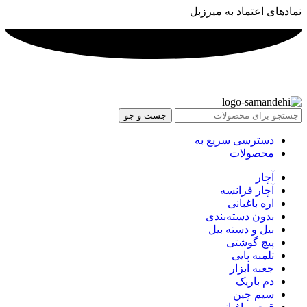
نمادهای اعتماد به میرزبل
جست و جو
دسترسی سریع به
محصولات
آچار
آچار فرانسه
اره باغبانی
بدون دسته‌بندی
بیل و دسته بیل
پیچ گوشتی
تلمبه پایی
جعبه ابزار
دم باریک
سیم چین