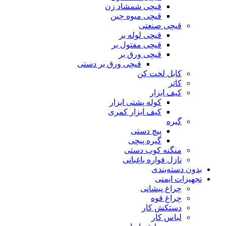
قیچی شمشاد زن
قیچی میوه چین
قیچی صنعتی
قیچی لوله بر
قیچی مفتول بر
قیچی ورق بر
قیچی ورق بر دستی
کابل لخت کن
کاتر
کیف ابزار
کوله پشتی ابزار
کیف ابزار کمری
گیره
پیچ دستی
گیره پیچی
منگنه کوب دستی
نازل فواره باغبانی
بدون دسته‌بندی
تجهیزات ایمنی
چراغ پیشانی
چراغ قوه
دستکش کار
لباس کار