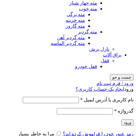
مته چهار شیار
مته چوب
مته برگی
مته خزینه
مته گازور
مته گردبر
مته گردبر آهن
مته گردبر الماسه
نازل برش
یراق آلات
قفل
قفل خودرو
جست و جو
ورود / فرم ثبت نام
ورود
ایجاد یک حساب کاربری؟
نام کاربری یا آدرس ایمیل
*
گذرواژه
*
ورود
رمز عبور خود را فراموش کرده اید؟
مرا به خاطر بسپار