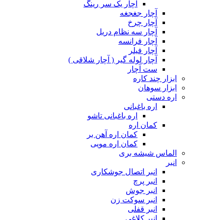
آچار یک سر رینگ
آچار جغجغه
آچار چرخ
آچار سه نظام دریل
آچار فرانسه
آچار فیلر
آچار لوله گیر ( آچار شلاقی )
ست آچار
ابزار چند کاره
ابزار سوهان
اره دستی
اره باغبانی
اره باغبانی تاشو
کمان اره
کمان اره آهن بر
کمان اره مویی
الماس شیشه بری
انبر
انبر اتصال جوشکاری
انبر پرچ
انبر جوش
انبر سوکت زن
انبر قفلی
انبر کلاغی