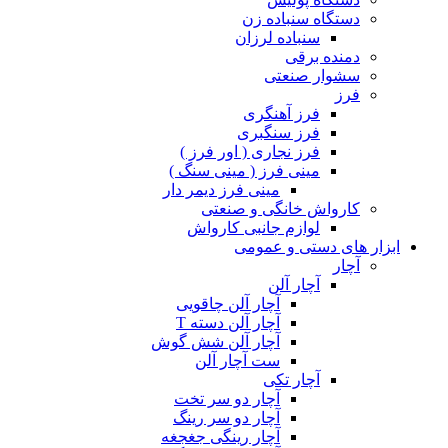
دستگاه سنباده زن
سنباده لرزان
دمنده برقی
سشوار صنعتی
فرز
فرز آهنگری
فرز سنگبری
فرز نجاری ( اور فرز )
مینی فرز ( مینی سنگ )
مینی فرز دیمر دار
کارواش خانگی و صنعتی
لوازم جانبی کارواش
ابزار های دستی و عمومی
آچار
آچار آلن
آچار آلن چاقویی
آچار آلن دسته T
آچار آلن شش گوش
ست آچار آلن
آچار تکی
آچار دو سر تخت
آچار دو سر رینگ
آچار رینگی جغجغه