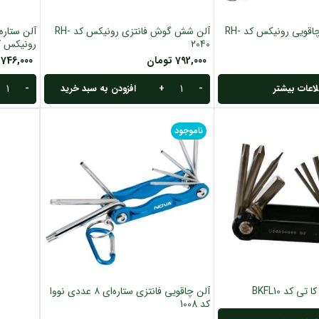
آلن شش گوش چاقویی رونیکس کد RH-
آلن شش گوش فانتزی رونیکس کد RH-
2040
رونیکس کد 041
792,000
تومان
746,000
اعات بیشتر
افزودن به سبد خرید
ناموجود
ی کد BKFL10
آلن چاقویی فانتزی ستاره‌ای ۸ عددی نووا
کد 1008