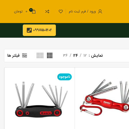
0
ورود / فرم ثبت نام
0
تومان
09981501202
نمایش
12
24
36
فیلتر ها
ناموجود