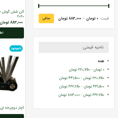
2020
قيمت:
0 تومان
—
883,000 تومان
صافی
883,000
تومان
اطل
ناحیه قیمتی
ناموجود
همه
0
تومان
-
220,750
تومان
220,750
تومان
-
441,500
تومان
441,500
تومان
-
662,250
تومان
662,250
تومان
-
883,000
تومان
آچار دوچرخه ای کا ت