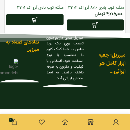
منگنه کوب بادی 8016 آروا کد 3302
منگنه کوب بادی آروا کد 3301
4,205,000
تومان
ما در فروشگاه ابزار
میرزبل سعی داریم بدون
نمادهای اعتماد به
تعصب روی یک برند
میرزبل
خاص به شما کمک کنیم
میرزبل؛ جعبه
تا متناسب با نوع
استفاده خود، انتخابی با
ابزار کامل هر
کیفیت و مقرون به صرفه
ایرانی…
داشته باشید. به امید
ساختن ایرانی آباد…
0