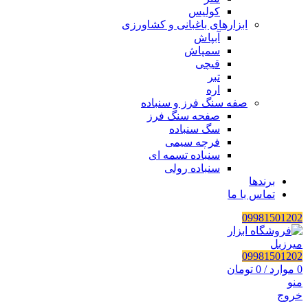
کولیس
ابزارهای باغبانی و کشاورزی
آبپاش
سمپاش
قیچی
تبر
اره
صفه سنگ فرز و سنباده
صفحه سنگ فرز
سگ سنباده
فرچه سیمی
سنباده تسمه ای
سنباده رولی
برندها
تماس با ما
09981501202
09981501202
0
موارد
/
0
تومان
منو
خروج