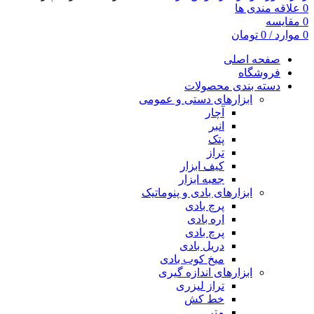
0
علاقه مندی ها
0
مقایسه
0
موارد
/
0
تومان
صفحه اصلی
فروشگاه
دسته بندی محصولات
ابزارهای دستی و عمومی
آچار
انبر
پتک
تراز
کیف ابزار
جعبه ابزار
ابزارهای بادی و پنوماتیک
پرچ بادی
اره بادی
پرچ بادی
دریل بادی
میخ کوب بادی
ابزارهای اندازه گیری
تراز لیزری
خط کش
متر