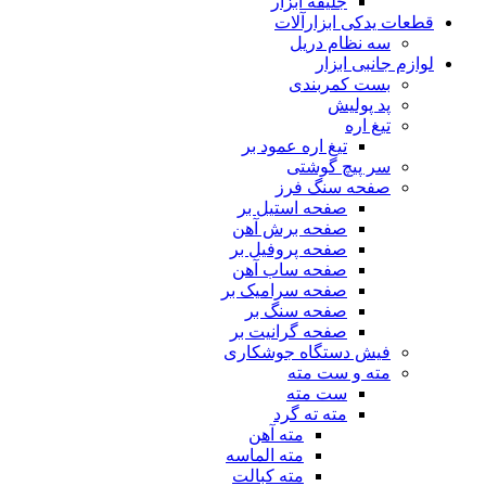
جلیقه ابزار
قطعات یدکی ابزارآلات
سه نظام دریل
لوازم جانبی ابزار
بست کمربندی
پد پولیش
تیغ اره
تیغ اره عمود بر
سر پیچ گوشتی
صفحه سنگ فرز
صفحه استیل بر
صفحه برش آهن
صفحه پروفیل بر
صفحه ساب آهن
صفحه سرامیک بر
صفحه سنگ بر
صفحه گرانیت بر
فیش دستگاه جوشکاری
مته و ست مته
ست مته
مته ته گرد
مته آهن
مته الماسه
مته کبالت