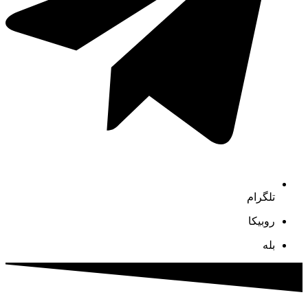
تلگرام
روبیکا
بله