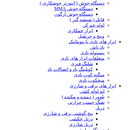
دستگاه جوش ( اینورتر جوشکاری )
دستگاه جوش MMA
دستگاه جوش آرگون
قاپک ( شیشه گیر )
لوله خم کن
ابزار خمکاری
وینچ و جرثقیل
ابزار های بادی یا پنوماتیک
باد پاش
پیستوله بادی
متعلقات ابزار های بادی
شلنگ فنری
کوپلینگ باد و اتصالات باد
منگنه کوب بادی
میخکوب بادی
ابزار های برقی و شارژی
اتو لوله کشی
بلوور ( دمنده و مکنده )
تفنگ چسب حرارتی
دریل
پیچ گوشتی برقی و شارژی
دریل چکشی
دریل شارژی
دستگاه پولیش