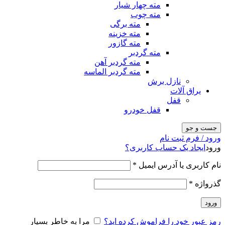
مته چهار شیار
مته چوب
مته برگی
مته خزینه
مته گازور
مته گردبر
مته گردبر آهن
مته گردبر الماسه
نازل برش
یراق آلات
قفل
قفل خودرو
جست و جو
ورود / فرم ثبت نام
ورود
ایجاد یک حساب کاربری؟
نام کاربری یا آدرس ایمیل
*
گذرواژه
*
ورود
رمز عبور خود را فراموش کرده اید؟
مرا به خاطر بسپار