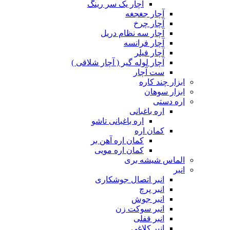
آچار یک سر رینگ
آچار جغجغه
آچار چرخ
آچار سه نظام دریل
آچار فرانسه
آچار فیلر
آچار لوله گیر ( آچار شلاقی )
ست آچار
ابزار چند کاره
ابزار سوهان
اره دستی
اره باغبانی
اره باغبانی تاشو
کمان اره
کمان اره آهن بر
کمان اره مویی
الماس شیشه بری
انبر
انبر اتصال جوشکاری
انبر پرچ
انبر جوش
انبر سوکت زن
انبر قفلی
انبر کلاغی