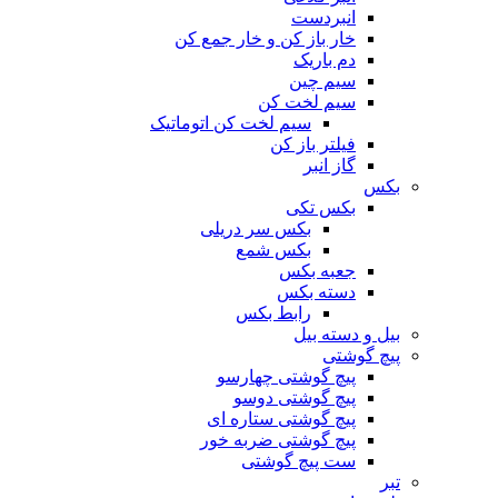
انبردست
خار باز کن و خار جمع کن
دم باریک
سیم چین
سیم لخت کن
سیم لخت کن اتوماتیک
فیلتر باز کن
گاز انبر
بکس
بکس تکی
بکس سر دریلی
بکس شمع
جعبه بکس
دسته بکس
رابط بکس
بیل و دسته بیل
پیچ گوشتی
پیچ گوشتی چهارسو
پیچ گوشتی دوسو
پیچ گوشتی ستاره‌ ای
پیچ گوشتی ضربه خور
ست پیچ گوشتی
تبر