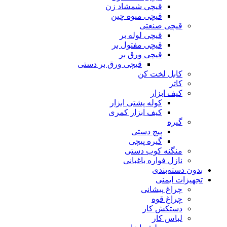
قیچی شمشاد زن
قیچی میوه چین
قیچی صنعتی
قیچی لوله بر
قیچی مفتول بر
قیچی ورق بر
قیچی ورق بر دستی
کابل لخت کن
کاتر
کیف ابزار
کوله پشتی ابزار
کیف ابزار کمری
گیره
پیچ دستی
گیره پیچی
منگنه کوب دستی
نازل فواره باغبانی
بدون دسته‌بندی
تجهیزات ایمنی
چراغ پیشانی
چراغ قوه
دستکش کار
لباس کار