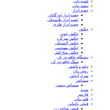
تلمبه پایی
تیشه بنایی
جعبه ابزار
جعبه ابزار اورگانایز
جعبه ابزار پلاستیکی
جعبه ابزار فلزی
چکش
چکش چوبی
چکش سرگرد
چکش لاستیکی
چکش مهندسی
چکش میخ کش
دستگاه چاقو تیز کن
سنگ چاقو تیز کن
دیلم و تایلیور
روغن دان
سری آبپاش
سمپاش
سمپاش دستی
سنبه
فازمتر
قلم بنایی
قیچی باغبانی
قیچی شاخه زن