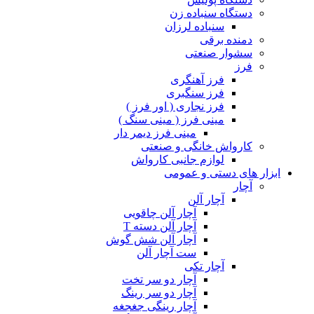
دستگاه سنباده زن
سنباده لرزان
دمنده برقی
سشوار صنعتی
فرز
فرز آهنگری
فرز سنگبری
فرز نجاری ( اور فرز )
مینی فرز ( مینی سنگ )
مینی فرز دیمر دار
کارواش خانگی و صنعتی
لوازم جانبی کارواش
ابزار های دستی و عمومی
آچار
آچار آلن
آچار آلن چاقویی
آچار آلن دسته T
آچار آلن شش گوش
ست آچار آلن
آچار تکی
آچار دو سر تخت
آچار دو سر رینگ
آچار رینگی جغجغه