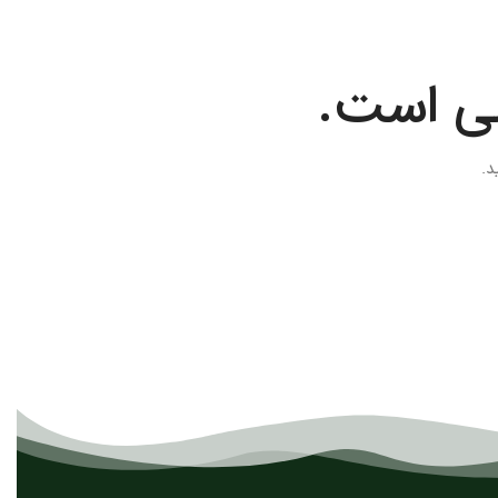
لی است.
د.