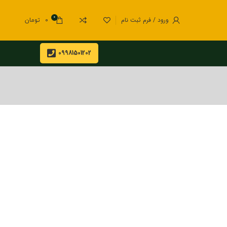
0
ورود / فرم ثبت نام
0
تومان
09981501202