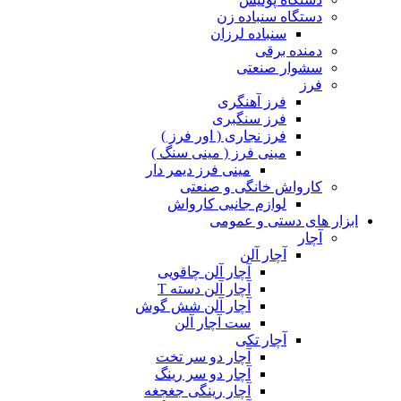
دستگاه سنباده زن
سنباده لرزان
دمنده برقی
سشوار صنعتی
فرز
فرز آهنگری
فرز سنگبری
فرز نجاری ( اور فرز )
مینی فرز ( مینی سنگ )
مینی فرز دیمر دار
کارواش خانگی و صنعتی
لوازم جانبی کارواش
ابزار های دستی و عمومی
آچار
آچار آلن
آچار آلن چاقویی
آچار آلن دسته T
آچار آلن شش گوش
ست آچار آلن
آچار تکی
آچار دو سر تخت
آچار دو سر رینگ
آچار رینگی جغجغه