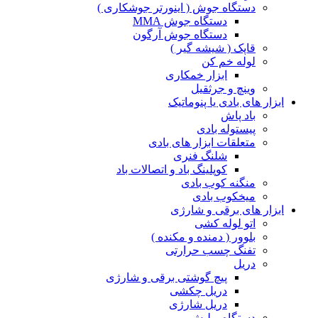
دستگاه جوش ( اینورتر جوشکاری )
دستگاه جوش MMA
دستگاه جوش آرگون
قاپک ( شیشه گیر )
لوله خم کن
ابزار خمکاری
وینچ و جرثقیل
ابزار های بادی یا پنوماتیک
باد پاش
پیستوله بادی
متعلقات ابزار های بادی
شلنگ فنری
کوپلینگ باد و اتصالات باد
منگنه کوب بادی
میخکوب بادی
ابزار های برقی و شارژی
اتو لوله کشی
بلوور ( دمنده و مکنده )
تفنگ چسب حرارتی
دریل
پیچ گوشتی برقی و شارژی
دریل چکشی
دریل شارژی
دستگاه پولیش