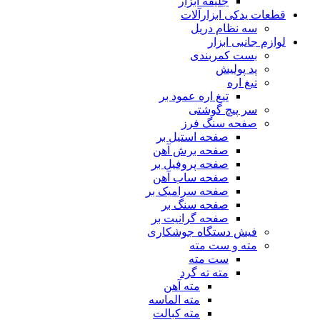
جلیقه ابزار
قطعات یدکی ابزارآلات
سه نظام دریل
لوازم جانبی ابزار
بست کمربندی
پد پولیش
تیغ اره
تیغ اره عمود بر
سر پیچ گوشتی
صفحه سنگ فرز
صفحه استیل بر
صفحه برش آهن
صفحه پروفیل بر
صفحه ساب آهن
صفحه سرامیک بر
صفحه سنگ بر
صفحه گرانیت بر
فیش دستگاه جوشکاری
مته و ست مته
ست مته
مته ته گرد
مته آهن
مته الماسه
مته کبالت