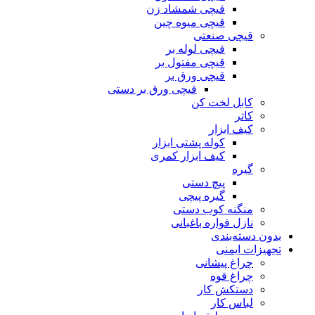
قیچی شمشاد زن
قیچی میوه چین
قیچی صنعتی
قیچی لوله بر
قیچی مفتول بر
قیچی ورق بر
قیچی ورق بر دستی
کابل لخت کن
کاتر
کیف ابزار
کوله پشتی ابزار
کیف ابزار کمری
گیره
پیچ دستی
گیره پیچی
منگنه کوب دستی
نازل فواره باغبانی
بدون دسته‌بندی
تجهیزات ایمنی
چراغ پیشانی
چراغ قوه
دستکش کار
لباس کار