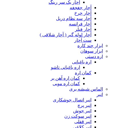
آچار یک سر رینگ
آچار جغجغه
آچار چرخ
آچار سه نظام دریل
آچار فرانسه
آچار فیلر
آچار لوله گیر ( آچار شلاقی )
ست آچار
ابزار چند کاره
ابزار سوهان
اره دستی
اره باغبانی
اره باغبانی تاشو
کمان اره
کمان اره آهن بر
کمان اره مویی
الماس شیشه بری
انبر
انبر اتصال جوشکاری
انبر پرچ
انبر جوش
انبر سوکت زن
انبر قفلی
انبر کلاغی