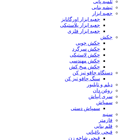
تلمبه پایی
تیشه بنایی
جعبه ابزار
جعبه ابزار اورگانایز
جعبه ابزار پلاستیکی
جعبه ابزار فلزی
چکش
چکش چوبی
چکش سرگرد
چکش لاستیکی
چکش مهندسی
چکش میخ کش
دستگاه چاقو تیز کن
سنگ چاقو تیز کن
دیلم و تایلیور
روغن دان
سری آبپاش
سمپاش
سمپاش دستی
سنبه
فازمتر
قلم بنایی
قیچی باغبانی
قیچی شاخه زن