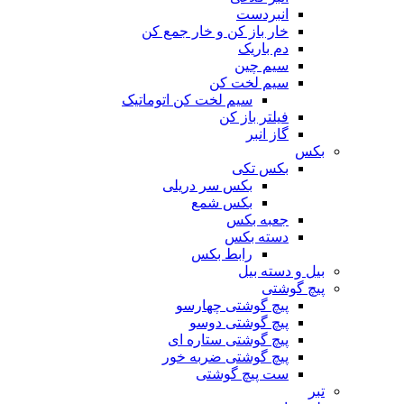
انبردست
خار باز کن و خار جمع کن
دم باریک
سیم چین
سیم لخت کن
سیم لخت کن اتوماتیک
فیلتر باز کن
گاز انبر
بکس
بکس تکی
بکس سر دریلی
بکس شمع
جعبه بکس
دسته بکس
رابط بکس
بیل و دسته بیل
پیچ گوشتی
پیچ گوشتی چهارسو
پیچ گوشتی دوسو
پیچ گوشتی ستاره‌ ای
پیچ گوشتی ضربه خور
ست پیچ گوشتی
تبر