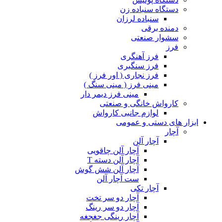
دستگاه سنباده زن
سنباده لرزان
دمنده برقی
سشوار صنعتی
فرز
فرز آهنگری
فرز سنگبری
فرز نجاری ( اور فرز )
مینی فرز ( مینی سنگ )
مینی فرز دیمر دار
کارواش خانگی و صنعتی
لوازم جانبی کارواش
ابزار های دستی و عمومی
آچار
آچار آلن
آچار آلن چاقویی
آچار آلن دسته T
آچار آلن شش گوش
ست آچار آلن
آچار تکی
آچار دو سر تخت
آچار دو سر رینگ
آچار رینگی جغجغه