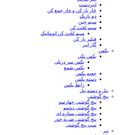
انبردست
خار باز کن و خار جمع کن
دم باریک
سیم چین
سیم لخت کن
سیم لخت کن اتوماتیک
فیلتر باز کن
گاز انبر
بکس
بکس تکی
بکس سر دریلی
بکس شمع
جعبه بکس
دسته بکس
رابط بکس
بیل و دسته بیل
پیچ گوشتی
پیچ گوشتی چهارسو
پیچ گوشتی دوسو
پیچ گوشتی ستاره‌ ای
پیچ گوشتی ضربه خور
ست پیچ گوشتی
تبر