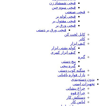
قیچی شمشاد زن
قیچی میوه چین
قیچی صنعتی
قیچی لوله بر
قیچی مفتول بر
قیچی ورق بر
قیچی ورق بر دستی
کابل لخت کن
کاتر
کیف ابزار
کوله پشتی ابزار
کیف ابزار کمری
گیره
پیچ دستی
گیره پیچی
منگنه کوب دستی
نازل فواره باغبانی
بدون دسته‌بندی
تجهیزات ایمنی
چراغ پیشانی
چراغ قوه
دستکش کار
لباس کار