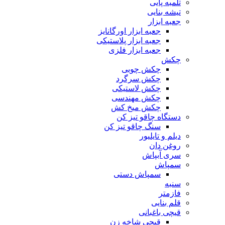
تلمبه پایی
تیشه بنایی
جعبه ابزار
جعبه ابزار اورگانایز
جعبه ابزار پلاستیکی
جعبه ابزار فلزی
چکش
چکش چوبی
چکش سرگرد
چکش لاستیکی
چکش مهندسی
چکش میخ کش
دستگاه چاقو تیز کن
سنگ چاقو تیز کن
دیلم و تایلیور
روغن دان
سری آبپاش
سمپاش
سمپاش دستی
سنبه
فازمتر
قلم بنایی
قیچی باغبانی
قیچی شاخه زن