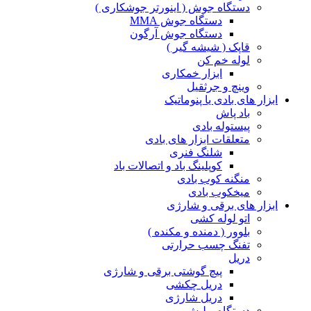
دستگاه جوش ( اینورتر جوشکاری )
دستگاه جوش MMA
دستگاه جوش آرگون
قاپک ( شیشه گیر )
لوله خم کن
ابزار خمکاری
وینچ و جرثقیل
ابزار های بادی یا پنوماتیک
باد پاش
پیستوله بادی
متعلقات ابزار های بادی
شلنگ فنری
کوپلینگ باد و اتصالات باد
منگنه کوب بادی
میخکوب بادی
ابزار های برقی و شارژی
اتو لوله کشی
بلوور ( دمنده و مکنده )
تفنگ چسب حرارتی
دریل
پیچ گوشتی برقی و شارژی
دریل چکشی
دریل شارژی
دستگاه پولیش