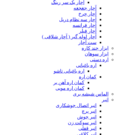
آچار یک سر رینگ
آچار جغجغه
آچار چرخ
آچار سه نظام دریل
آچار فرانسه
آچار فیلر
آچار لوله گیر ( آچار شلاقی )
ست آچار
ابزار چند کاره
ابزار سوهان
اره دستی
اره باغبانی
اره باغبانی تاشو
کمان اره
کمان اره آهن بر
کمان اره مویی
الماس شیشه بری
انبر
انبر اتصال جوشکاری
انبر پرچ
انبر جوش
انبر سوکت زن
انبر قفلی
انبر کلاغی