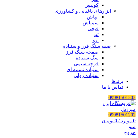
کولیس
ابزارهای باغبانی و کشاورزی
آبپاش
سمپاش
قیچی
تبر
اره
صفه سنگ فرز و سنباده
صفحه سنگ فرز
سگ سنباده
فرچه سیمی
سنباده تسمه ای
سنباده رولی
برندها
تماس با ما
09981501202
09981501202
0
موارد
/
0
تومان
منو
خروج