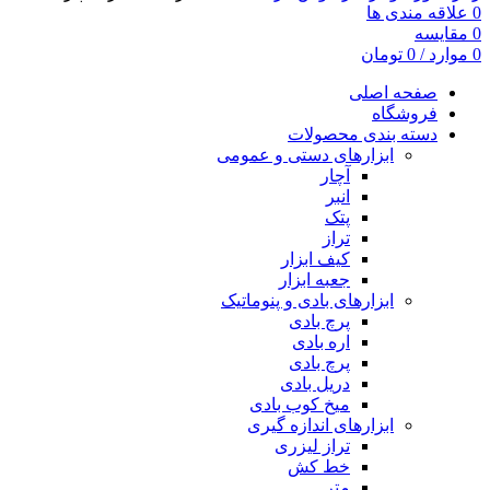
0
علاقه مندی ها
0
مقایسه
0
موارد
/
0
تومان
صفحه اصلی
فروشگاه
دسته بندی محصولات
ابزارهای دستی و عمومی
آچار
انبر
پتک
تراز
کیف ابزار
جعبه ابزار
ابزارهای بادی و پنوماتیک
پرچ بادی
اره بادی
پرچ بادی
دریل بادی
میخ کوب بادی
ابزارهای اندازه گیری
تراز لیزری
خط کش
متر