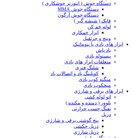
دستگاه جوش ( اینورتر جوشکاری )
دستگاه جوش MMA
دستگاه جوش آرگون
قاپک ( شیشه گیر )
لوله خم کن
ابزار خمکاری
وینچ و جرثقیل
ابزار های بادی یا پنوماتیک
باد پاش
پیستوله بادی
متعلقات ابزار های بادی
شلنگ فنری
کوپلینگ باد و اتصالات باد
منگنه کوب بادی
میخکوب بادی
ابزار های برقی و شارژی
اتو لوله کشی
بلوور ( دمنده و مکنده )
تفنگ چسب حرارتی
دریل
پیچ گوشتی برقی و شارژی
دریل چکشی
دریل شارژی
دستگاه پولیش