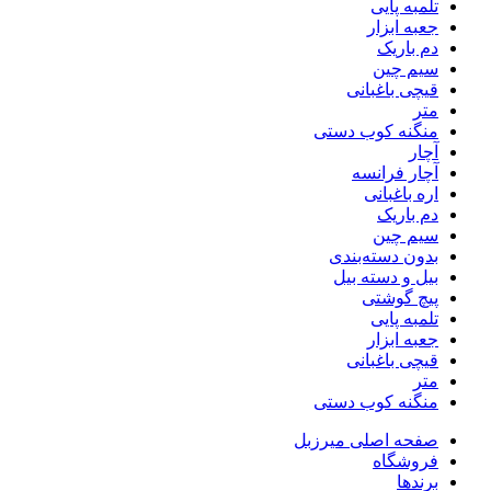
تلمبه پایی
جعبه ابزار
دم باریک
سیم چین
قیچی باغبانی
متر
منگنه کوب دستی
آچار
آچار فرانسه
اره باغبانی
دم باریک
سیم چین
بدون دسته‌بندی
بیل و دسته بیل
پیچ گوشتی
تلمبه پایی
جعبه ابزار
قیچی باغبانی
متر
منگنه کوب دستی
صفحه اصلی میرزبل
فروشگاه
برندها