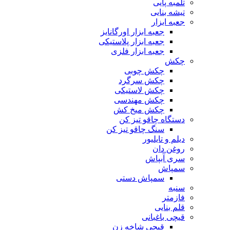
تلمبه پایی
تیشه بنایی
جعبه ابزار
جعبه ابزار اورگانایز
جعبه ابزار پلاستیکی
جعبه ابزار فلزی
چکش
چکش چوبی
چکش سرگرد
چکش لاستیکی
چکش مهندسی
چکش میخ کش
دستگاه چاقو تیز کن
سنگ چاقو تیز کن
دیلم و تایلیور
روغن دان
سری آبپاش
سمپاش
سمپاش دستی
سنبه
فازمتر
قلم بنایی
قیچی باغبانی
قیچی شاخه زن