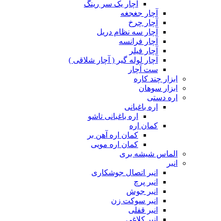
آچار یک سر رینگ
آچار جغجغه
آچار چرخ
آچار سه نظام دریل
آچار فرانسه
آچار فیلر
آچار لوله گیر ( آچار شلاقی )
ست آچار
ابزار چند کاره
ابزار سوهان
اره دستی
اره باغبانی
اره باغبانی تاشو
کمان اره
کمان اره آهن بر
کمان اره مویی
الماس شیشه بری
انبر
انبر اتصال جوشکاری
انبر پرچ
انبر جوش
انبر سوکت زن
انبر قفلی
انبر کلاغی