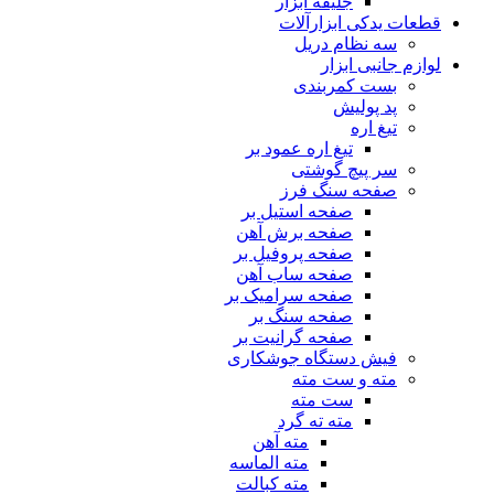
جلیقه ابزار
قطعات یدکی ابزارآلات
سه نظام دریل
لوازم جانبی ابزار
بست کمربندی
پد پولیش
تیغ اره
تیغ اره عمود بر
سر پیچ گوشتی
صفحه سنگ فرز
صفحه استیل بر
صفحه برش آهن
صفحه پروفیل بر
صفحه ساب آهن
صفحه سرامیک بر
صفحه سنگ بر
صفحه گرانیت بر
فیش دستگاه جوشکاری
مته و ست مته
ست مته
مته ته گرد
مته آهن
مته الماسه
مته کبالت