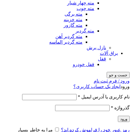
مته چهار شیار
مته چوب
مته برگی
مته خزینه
مته گازور
مته گردبر
مته گردبر آهن
مته گردبر الماسه
نازل برش
یراق آلات
قفل
قفل خودرو
جست و جو
ورود / فرم ثبت نام
ورود
ایجاد یک حساب کاربری؟
نام کاربری یا آدرس ایمیل
*
گذرواژه
*
ورود
رمز عبور خود را فراموش کرده اید؟
مرا به خاطر بسپار