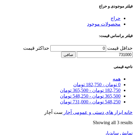
فیلتر موجودی و حراج
حراج
محصولات موجود
فیلتر براساس قیمت:
حداقل قیمت
حداكثر قيمت
صافی
ناحیه قیمتی
همه
0
تومان
-
182,750
تومان
182,750
تومان
-
365,500
تومان
365,500
تومان
-
548,250
تومان
548,250
تومان
-
731,000
تومان
خانه
ابزار های دستی و عمومی
آچار
ست آچار
Showing all 3 results
نمایش سایدبار