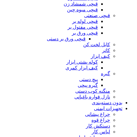
قیچی شمشاد زن
قیچی میوه چین
قیچی صنعتی
قیچی لوله بر
قیچی مفتول بر
قیچی ورق بر
قیچی ورق بر دستی
کابل لخت کن
کاتر
کیف ابزار
کوله پشتی ابزار
کیف ابزار کمری
گیره
پیچ دستی
گیره پیچی
منگنه کوب دستی
نازل فواره باغبانی
بدون دسته‌بندی
تجهیزات ایمنی
چراغ پیشانی
چراغ قوه
دستکش کار
لباس کار