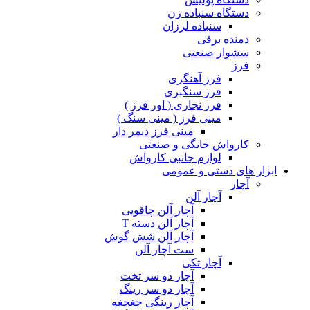
دستگاه سنباده زن
سنباده لرزان
دمنده برقی
سشوار صنعتی
فرز
فرز آهنگری
فرز سنگبری
فرز نجاری ( اور فرز )
مینی فرز ( مینی سنگ )
مینی فرز دیمر دار
کارواش خانگی و صنعتی
لوازم جانبی کارواش
ابزار های دستی و عمومی
آچار
آچار آلن
آچار آلن چاقویی
آچار آلن دسته T
آچار آلن شش گوش
ست آچار آلن
آچار تکی
آچار دو سر تخت
آچار دو سر رینگ
آچار رینگی جغجغه