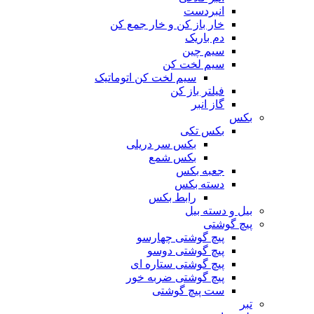
انبردست
خار باز کن و خار جمع کن
دم باریک
سیم چین
سیم لخت کن
سیم لخت کن اتوماتیک
فیلتر باز کن
گاز انبر
بکس
بکس تکی
بکس سر دریلی
بکس شمع
جعبه بکس
دسته بکس
رابط بکس
بیل و دسته بیل
پیچ گوشتی
پیچ گوشتی چهارسو
پیچ گوشتی دوسو
پیچ گوشتی ستاره‌ ای
پیچ گوشتی ضربه خور
ست پیچ گوشتی
تبر