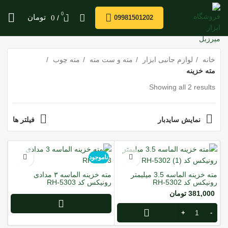
0
/
تومان
0
09981501202
خانه
لوازم جانبی ابزار
مته و ست مته
مته چوب
مته خزینه
Showing all 2 results
نمایش سایدبار
فیلتر ها
ناموجود
مته خزینه الماسه 3.5 میلیمتر
مته خزینه الماسه ۳ مدادی
رونیکس کد RH-5302
رونیکس کد RH-5303
381,000
تومان