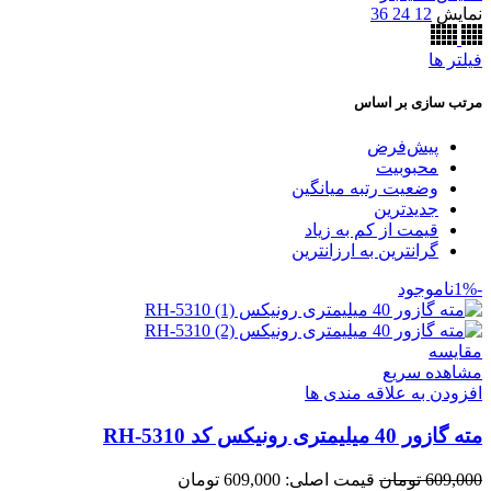
نمایش
12
24
36
فیلتر ها
مرتب سازی بر اساس
پیش‌فرض
محبوبیت
وضعیت رتبه میانگین
جدیدترین
قیمت از کم به زیاد
گرانترین به ارزانترین
-1%
ناموجود
مقایسه
مشاهده سریع
افزودن به علاقه مندی ها
مته گازور 40 میلیمتری رونیکس کد RH-5310
609,000
تومان
قیمت اصلی: 609,000 تومان