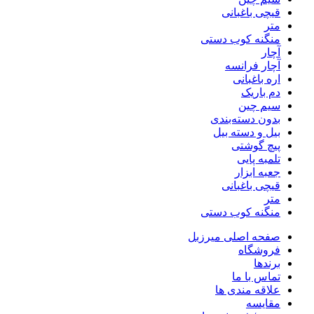
قیچی باغبانی
متر
منگنه کوب دستی
آچار
آچار فرانسه
اره باغبانی
دم باریک
سیم چین
بدون دسته‌بندی
بیل و دسته بیل
پیچ گوشتی
تلمبه پایی
جعبه ابزار
قیچی باغبانی
متر
منگنه کوب دستی
صفحه اصلی میرزبل
فروشگاه
برندها
تماس با ما
علاقه مندی ها
مقایسه