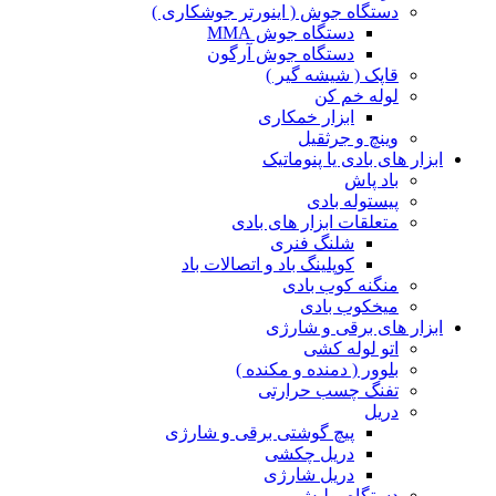
دستگاه جوش ( اینورتر جوشکاری )
دستگاه جوش MMA
دستگاه جوش آرگون
قاپک ( شیشه گیر )
لوله خم کن
ابزار خمکاری
وینچ و جرثقیل
ابزار های بادی یا پنوماتیک
باد پاش
پیستوله بادی
متعلقات ابزار های بادی
شلنگ فنری
کوپلینگ باد و اتصالات باد
منگنه کوب بادی
میخکوب بادی
ابزار های برقی و شارژی
اتو لوله کشی
بلوور ( دمنده و مکنده )
تفنگ چسب حرارتی
دریل
پیچ گوشتی برقی و شارژی
دریل چکشی
دریل شارژی
دستگاه پولیش