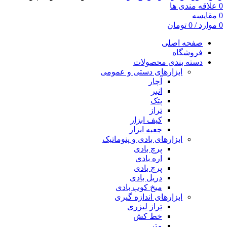
0
علاقه مندی ها
0
مقایسه
0
موارد
/
0
تومان
صفحه اصلی
فروشگاه
دسته بندی محصولات
ابزارهای دستی و عمومی
آچار
انبر
پتک
تراز
کیف ابزار
جعبه ابزار
ابزارهای بادی و پنوماتیک
پرچ بادی
اره بادی
پرچ بادی
دریل بادی
میخ کوب بادی
ابزارهای اندازه گیری
تراز لیزری
خط کش
متر