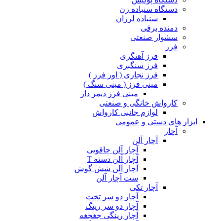
دستگاه سنباده زن
سنباده لرزان
دمنده برقی
سشوار صنعتی
فرز
فرز آهنگری
فرز سنگبری
فرز نجاری ( اور فرز )
مینی فرز ( مینی سنگ )
مینی فرز دیمر دار
کارواش خانگی و صنعتی
لوازم جانبی کارواش
ابزار های دستی و عمومی
آچار
آچار آلن
آچار آلن چاقویی
آچار آلن دسته T
آچار آلن شش گوش
ست آچار آلن
آچار تکی
آچار دو سر تخت
آچار دو سر رینگ
آچار رینگی جغجغه