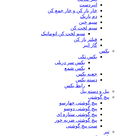
انبردست
خار باز کن و خار جمع کن
دم باریک
سیم چین
سیم لخت کن
سیم لخت کن اتوماتیک
فیلتر باز کن
گاز انبر
بکس
بکس تکی
بکس سر دریلی
بکس شمع
جعبه بکس
دسته بکس
رابط بکس
بیل و دسته بیل
پیچ گوشتی
پیچ گوشتی چهارسو
پیچ گوشتی دوسو
پیچ گوشتی ستاره‌ ای
پیچ گوشتی ضربه خور
ست پیچ گوشتی
تبر