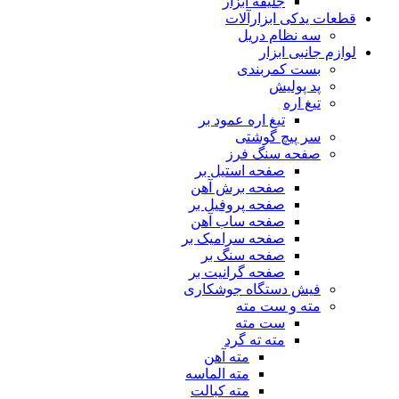
جلیقه ابزار
قطعات یدکی ابزارآلات
سه نظام دریل
لوازم جانبی ابزار
بست کمربندی
پد پولیش
تیغ اره
تیغ اره عمود بر
سر پیچ گوشتی
صفحه سنگ فرز
صفحه استیل بر
صفحه برش آهن
صفحه پروفیل بر
صفحه ساب آهن
صفحه سرامیک بر
صفحه سنگ بر
صفحه گرانیت بر
فیش دستگاه جوشکاری
مته و ست مته
ست مته
مته ته گرد
مته آهن
مته الماسه
مته کبالت