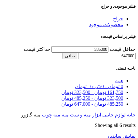
فیلتر موجودی و حراج
حراج
محصولات موجود
فیلتر براساس قیمت:
حداقل قیمت
حداكثر قيمت
صافی
ناحیه قیمتی
همه
0
تومان
-
161,750
تومان
161,750
تومان
-
323,500
تومان
323,500
تومان
-
485,250
تومان
485,250
تومان
-
647,000
تومان
خانه
لوازم جانبی ابزار
مته و ست مته
مته چوب
مته گازور
Showing all 6 results
نمایش سایدبار