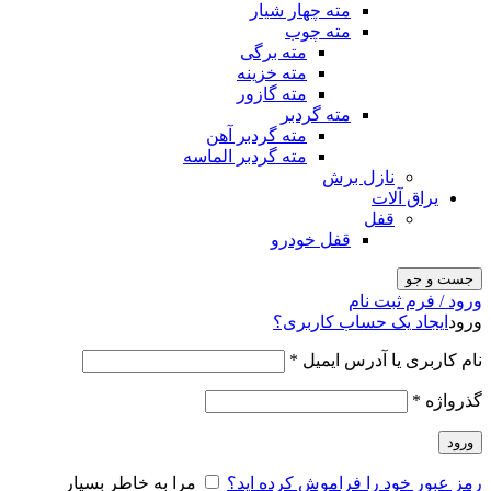
مته چهار شیار
مته چوب
مته برگی
مته خزینه
مته گازور
مته گردبر
مته گردبر آهن
مته گردبر الماسه
نازل برش
یراق آلات
قفل
قفل خودرو
جست و جو
ورود / فرم ثبت نام
ورود
ایجاد یک حساب کاربری؟
نام کاربری یا آدرس ایمیل
*
گذرواژه
*
ورود
رمز عبور خود را فراموش کرده اید؟
مرا به خاطر بسپار