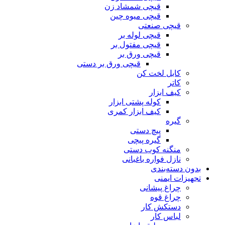
قیچی شمشاد زن
قیچی میوه چین
قیچی صنعتی
قیچی لوله بر
قیچی مفتول بر
قیچی ورق بر
قیچی ورق بر دستی
کابل لخت کن
کاتر
کیف ابزار
کوله پشتی ابزار
کیف ابزار کمری
گیره
پیچ دستی
گیره پیچی
منگنه کوب دستی
نازل فواره باغبانی
بدون دسته‌بندی
تجهیزات ایمنی
چراغ پیشانی
چراغ قوه
دستکش کار
لباس کار