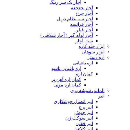
آچار یک سر رینگ
آچار جغجغه
آچار چرخ
آچار سه نظام دریل
آچار فرانسه
آچار فیلر
آچار لوله گیر ( آچار شلاقی )
ست آچار
ابزار چند کاره
ابزار سوهان
اره دستی
اره باغبانی
اره باغبانی تاشو
کمان اره
کمان اره آهن بر
کمان اره مویی
الماس شیشه بری
انبر
انبر اتصال جوشکاری
انبر پرچ
انبر جوش
انبر سوکت زن
انبر قفلی
انبر کلاغی