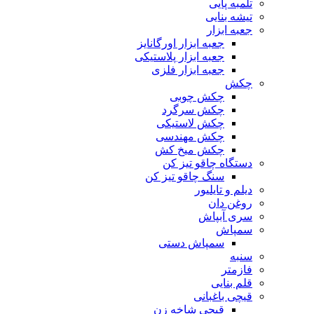
تلمبه پایی
تیشه بنایی
جعبه ابزار
جعبه ابزار اورگانایز
جعبه ابزار پلاستیکی
جعبه ابزار فلزی
چکش
چکش چوبی
چکش سرگرد
چکش لاستیکی
چکش مهندسی
چکش میخ کش
دستگاه چاقو تیز کن
سنگ چاقو تیز کن
دیلم و تایلیور
روغن دان
سری آبپاش
سمپاش
سمپاش دستی
سنبه
فازمتر
قلم بنایی
قیچی باغبانی
قیچی شاخه زن