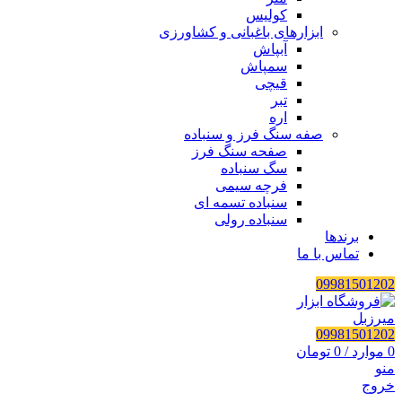
کولیس
ابزارهای باغبانی و کشاورزی
آبپاش
سمپاش
قیچی
تبر
اره
صفه سنگ فرز و سنباده
صفحه سنگ فرز
سگ سنباده
فرچه سیمی
سنباده تسمه ای
سنباده رولی
برندها
تماس با ما
09981501202
09981501202
0
موارد
/
0
تومان
منو
خروج