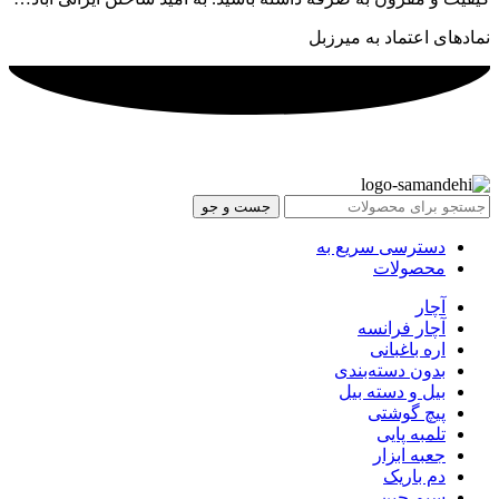
نمادهای اعتماد به میرزبل
جست و جو
دسترسی سریع به
محصولات
آچار
آچار فرانسه
اره باغبانی
بدون دسته‌بندی
بیل و دسته بیل
پیچ گوشتی
تلمبه پایی
جعبه ابزار
دم باریک
سیم چین