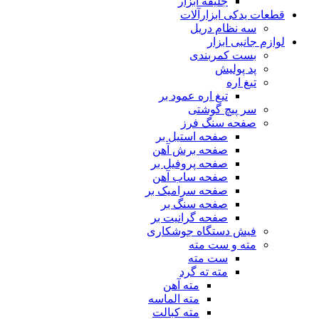
جلیقه ابزار
قطعات یدکی ابزارآلات
سه نظام دریل
لوازم جانبی ابزار
بست کمربندی
پد پولیش
تیغ اره
تیغ اره عمود بر
سر پیچ گوشتی
صفحه سنگ فرز
صفحه استیل بر
صفحه برش آهن
صفحه پروفیل بر
صفحه ساب آهن
صفحه سرامیک بر
صفحه سنگ بر
صفحه گرانیت بر
فیش دستگاه جوشکاری
مته و ست مته
ست مته
مته ته گرد
مته آهن
مته الماسه
مته کبالت