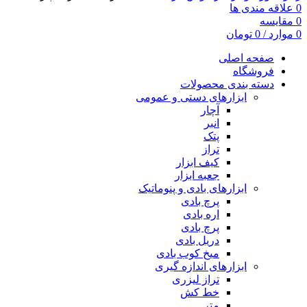
0
علاقه مندی ها
0
مقایسه
0
موارد
/
0
تومان
صفحه اصلی
فروشگاه
دسته بندی محصولات
ابزارهای دستی و عمومی
آچار
انبر
پتک
تراز
کیف ابزار
جعبه ابزار
ابزارهای بادی و پنوماتیک
پرچ بادی
اره بادی
پرچ بادی
دریل بادی
میخ کوب بادی
ابزارهای اندازه گیری
تراز لیزری
خط کش
متر