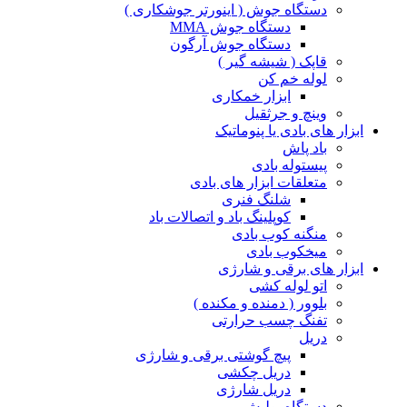
دستگاه جوش ( اینورتر جوشکاری )
دستگاه جوش MMA
دستگاه جوش آرگون
قاپک ( شیشه گیر )
لوله خم کن
ابزار خمکاری
وینچ و جرثقیل
ابزار های بادی یا پنوماتیک
باد پاش
پیستوله بادی
متعلقات ابزار های بادی
شلنگ فنری
کوپلینگ باد و اتصالات باد
منگنه کوب بادی
میخکوب بادی
ابزار های برقی و شارژی
اتو لوله کشی
بلوور ( دمنده و مکنده )
تفنگ چسب حرارتی
دریل
پیچ گوشتی برقی و شارژی
دریل چکشی
دریل شارژی
دستگاه پولیش