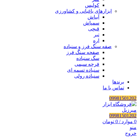
کولیس
ابزارهای باغبانی و کشاورزی
آبپاش
سمپاش
قیچی
تبر
اره
صفه سنگ فرز و سنباده
صفحه سنگ فرز
سگ سنباده
فرچه سیمی
سنباده تسمه ای
سنباده رولی
برندها
تماس با ما
09981501202
09981501202
0
موارد
/
0
تومان
منو
خروج