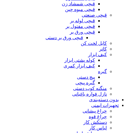
قیچی شمشاد زن
قیچی میوه چین
قیچی صنعتی
قیچی لوله بر
قیچی مفتول بر
قیچی ورق بر
قیچی ورق بر دستی
کابل لخت کن
کاتر
کیف ابزار
کوله پشتی ابزار
کیف ابزار کمری
گیره
پیچ دستی
گیره پیچی
منگنه کوب دستی
نازل فواره باغبانی
بدون دسته‌بندی
تجهیزات ایمنی
چراغ پیشانی
چراغ قوه
دستکش کار
لباس کار