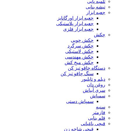
تلمبه پایی
تیشه بنایی
جعبه ابزار
جعبه ابزار اورگانایز
جعبه ابزار پلاستیکی
جعبه ابزار فلزی
چکش
چکش چوبی
چکش سرگرد
چکش لاستیکی
چکش مهندسی
چکش میخ کش
دستگاه چاقو تیز کن
سنگ چاقو تیز کن
دیلم و تایلیور
روغن دان
سری آبپاش
سمپاش
سمپاش دستی
سنبه
فازمتر
قلم بنایی
قیچی باغبانی
قیچی شاخه زن