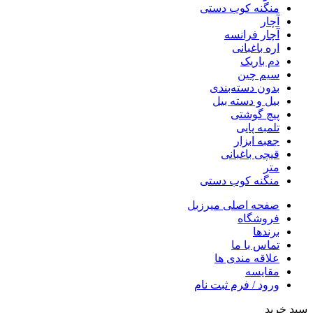
منگنه کوب دستی
آچار
آچار فرانسه
اره باغبانی
دم باریک
سیم چین
بدون دسته‌بندی
بیل و دسته بیل
پیچ گوشتی
تلمبه پایی
جعبه ابزار
قیچی باغبانی
متر
منگنه کوب دستی
صفحه اصلی میرزبل
فروشگاه
برندها
تماس با ما
علاقه مندی ها
مقایسه
ورود / فرم ثبت نام
سبد خرید