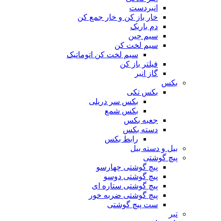
انبردست
خار باز کن و خار جمع کن
دم باریک
سیم چین
سیم لخت کن
سیم لخت کن اتوماتیک
فیلتر باز کن
گاز انبر
بکس
بکس تکی
بکس سر دریلی
بکس شمع
جعبه بکس
دسته بکس
رابط بکس
بیل و دسته بیل
پیچ گوشتی
پیچ گوشتی چهارسو
پیچ گوشتی دوسو
پیچ گوشتی ستاره‌ ای
پیچ گوشتی ضربه خور
ست پیچ گوشتی
تبر