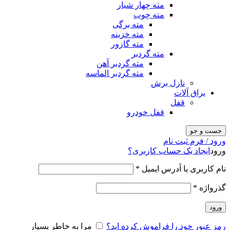
مته چهار شیار
مته چوب
مته برگی
مته خزینه
مته گازور
مته گردبر
مته گردبر آهن
مته گردبر الماسه
نازل برش
یراق آلات
قفل
قفل خودرو
جست و جو
ورود / فرم ثبت نام
ورود
ایجاد یک حساب کاربری؟
نام کاربری یا آدرس ایمیل
*
گذرواژه
*
ورود
رمز عبور خود را فراموش کرده اید؟
مرا به خاطر بسپار