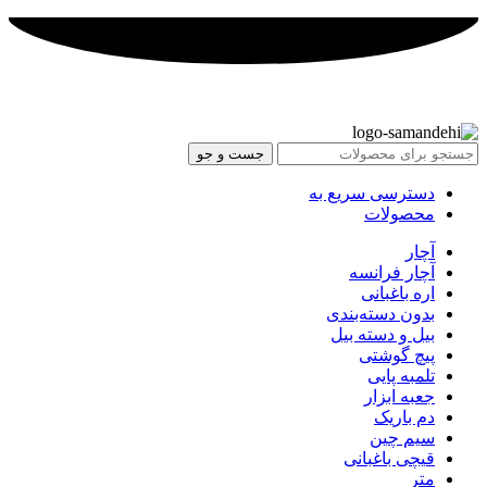
جست و جو
دسترسی سریع به
محصولات
آچار
آچار فرانسه
اره باغبانی
بدون دسته‌بندی
بیل و دسته بیل
پیچ گوشتی
تلمبه پایی
جعبه ابزار
دم باریک
سیم چین
قیچی باغبانی
متر