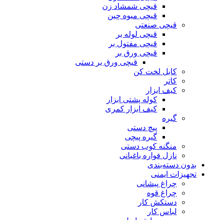
قیچی شمشاد زن
قیچی میوه چین
قیچی صنعتی
قیچی لوله بر
قیچی مفتول بر
قیچی ورق بر
قیچی ورق بر دستی
کابل لخت کن
کاتر
کیف ابزار
کوله پشتی ابزار
کیف ابزار کمری
گیره
پیچ دستی
گیره پیچی
منگنه کوب دستی
نازل فواره باغبانی
بدون دسته‌بندی
تجهیزات ایمنی
چراغ پیشانی
چراغ قوه
دستکش کار
لباس کار