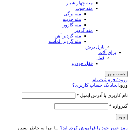
مته چهار شیار
مته چوب
مته برگی
مته خزینه
مته گازور
مته گردبر
مته گردبر آهن
مته گردبر الماسه
نازل برش
یراق آلات
قفل
قفل خودرو
جست و جو
ورود / فرم ثبت نام
ورود
ایجاد یک حساب کاربری؟
نام کاربری یا آدرس ایمیل
*
گذرواژه
*
ورود
رمز عبور خود را فراموش کرده اید؟
مرا به خاطر بسپار