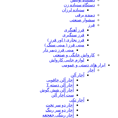
دستگاه سنباده زن
سنباده لرزان
دمنده برقی
سشوار صنعتی
فرز
فرز آهنگری
فرز سنگبری
فرز نجاری ( اور فرز )
مینی فرز ( مینی سنگ )
مینی فرز دیمر دار
کارواش خانگی و صنعتی
لوازم جانبی کارواش
ابزار های دستی و عمومی
آچار
آچار آلن
آچار آلن چاقویی
آچار آلن دسته T
آچار آلن شش گوش
ست آچار آلن
آچار تکی
آچار دو سر تخت
آچار دو سر رینگ
آچار رینگی جغجغه