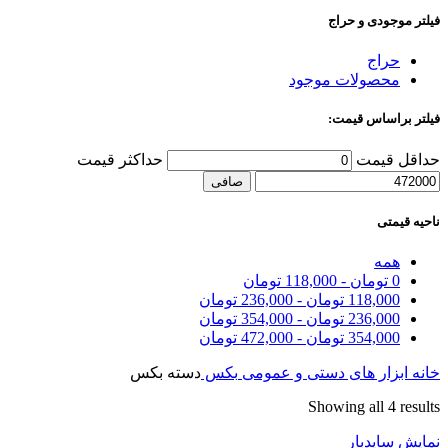
فیلتر موجودی و حراج
حراج
محصولات موجود
فیلتر براساس قیمت:
حداقل قیمت
حداكثر قيمت
صافی
ناحیه قیمتی
همه
0
تومان
-
118,000
تومان
118,000
تومان
-
236,000
تومان
236,000
تومان
-
354,000
تومان
354,000
تومان
-
472,000
تومان
خانه
ابزار های دستی و عمومی
بکس
دسته بکس
Showing all 4 results
نمایش سایدبار