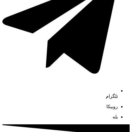
تلگرام
روبیکا
بله