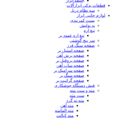
جلیقه ابزار
قطعات یدکی ابزارآلات
سه نظام دریل
لوازم جانبی ابزار
بست کمربندی
پد پولیش
تیغ اره
تیغ اره عمود بر
سر پیچ گوشتی
صفحه سنگ فرز
صفحه استیل بر
صفحه برش آهن
صفحه پروفیل بر
صفحه ساب آهن
صفحه سرامیک بر
صفحه سنگ بر
صفحه گرانیت بر
فیش دستگاه جوشکاری
مته و ست مته
ست مته
مته ته گرد
مته آهن
مته الماسه
مته کبالت