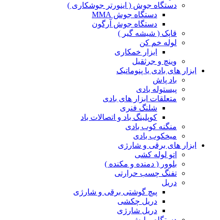
دستگاه جوش ( اینورتر جوشکاری )
دستگاه جوش MMA
دستگاه جوش آرگون
قاپک ( شیشه گیر )
لوله خم کن
ابزار خمکاری
وینچ و جرثقیل
ابزار های بادی یا پنوماتیک
باد پاش
پیستوله بادی
متعلقات ابزار های بادی
شلنگ فنری
کوپلینگ باد و اتصالات باد
منگنه کوب بادی
میخکوب بادی
ابزار های برقی و شارژی
اتو لوله کشی
بلوور ( دمنده و مکنده )
تفنگ چسب حرارتی
دریل
پیچ گوشتی برقی و شارژی
دریل چکشی
دریل شارژی
دستگاه پولیش