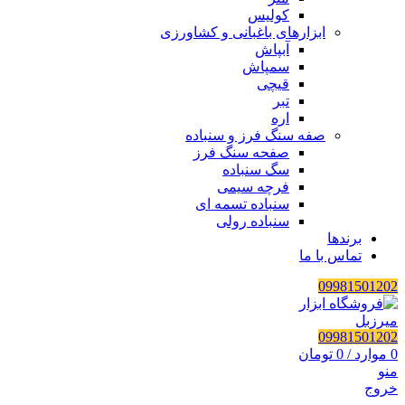
کولیس
ابزارهای باغبانی و کشاورزی
آبپاش
سمپاش
قیچی
تبر
اره
صفه سنگ فرز و سنباده
صفحه سنگ فرز
سگ سنباده
فرچه سیمی
سنباده تسمه ای
سنباده رولی
برندها
تماس با ما
09981501202
09981501202
0
موارد
/
0
تومان
منو
خروج