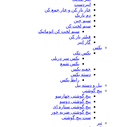
انبردست
خار باز کن و خار جمع کن
دم باریک
سیم چین
سیم لخت کن
سیم لخت کن اتوماتیک
فیلتر باز کن
گاز انبر
بکس
بکس تکی
بکس سر دریلی
بکس شمع
جعبه بکس
دسته بکس
رابط بکس
بیل و دسته بیل
پیچ گوشتی
پیچ گوشتی چهارسو
پیچ گوشتی دوسو
پیچ گوشتی ستاره‌ ای
پیچ گوشتی ضربه خور
ست پیچ گوشتی
تبر