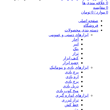
0
علاقه مندی ها
0
مقایسه
0
موارد
/
0
تومان
صفحه اصلی
فروشگاه
دسته بندی محصولات
ابزارهای دستی و عمومی
آچار
انبر
پتک
تراز
کیف ابزار
جعبه ابزار
ابزارهای بادی و پنوماتیک
پرچ بادی
اره بادی
پرچ بادی
دریل بادی
میخ کوب بادی
ابزارهای اندازه گیری
تراز لیزری
خط کش
متر