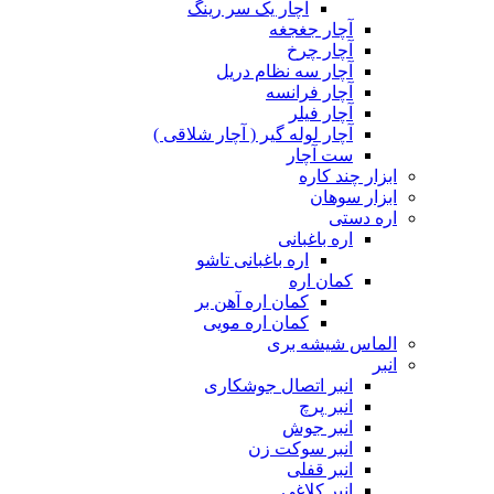
آچار یک سر رینگ
آچار جغجغه
آچار چرخ
آچار سه نظام دریل
آچار فرانسه
آچار فیلر
آچار لوله گیر ( آچار شلاقی )
ست آچار
ابزار چند کاره
ابزار سوهان
اره دستی
اره باغبانی
اره باغبانی تاشو
کمان اره
کمان اره آهن بر
کمان اره مویی
الماس شیشه بری
انبر
انبر اتصال جوشکاری
انبر پرچ
انبر جوش
انبر سوکت زن
انبر قفلی
انبر کلاغی