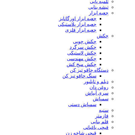
تلمبه پایی
تیشه بنایی
جعبه ابزار
جعبه ابزار اورگانایز
جعبه ابزار پلاستیکی
جعبه ابزار فلزی
چکش
چکش چوبی
چکش سرگرد
چکش لاستیکی
چکش مهندسی
چکش میخ کش
دستگاه چاقو تیز کن
سنگ چاقو تیز کن
دیلم و تایلیور
روغن دان
سری آبپاش
سمپاش
سمپاش دستی
سنبه
فازمتر
قلم بنایی
قیچی باغبانی
قیچی شاخه زن