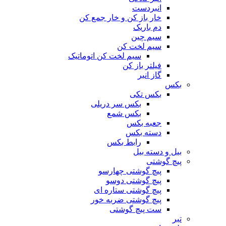
انبردست
خار باز کن و خار جمع کن
دم باریک
سیم چین
سیم لخت کن
سیم لخت کن اتوماتیک
فیلتر باز کن
گاز انبر
بکس
بکس تکی
بکس سر دریلی
بکس شمع
جعبه بکس
دسته بکس
رابط بکس
بیل و دسته بیل
پیچ گوشتی
پیچ گوشتی چهارسو
پیچ گوشتی دوسو
پیچ گوشتی ستاره‌ ای
پیچ گوشتی ضربه خور
ست پیچ گوشتی
تبر