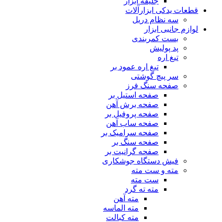
جلیقه ابزار
قطعات یدکی ابزارآلات
سه نظام دریل
لوازم جانبی ابزار
بست کمربندی
پد پولیش
تیغ اره
تیغ اره عمود بر
سر پیچ گوشتی
صفحه سنگ فرز
صفحه استیل بر
صفحه برش آهن
صفحه پروفیل بر
صفحه ساب آهن
صفحه سرامیک بر
صفحه سنگ بر
صفحه گرانیت بر
فیش دستگاه جوشکاری
مته و ست مته
ست مته
مته ته گرد
مته آهن
مته الماسه
مته کبالت