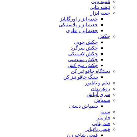
تلمبه پایی
تیشه بنایی
جعبه ابزار
جعبه ابزار اورگانایز
جعبه ابزار پلاستیکی
جعبه ابزار فلزی
چکش
چکش چوبی
چکش سرگرد
چکش لاستیکی
چکش مهندسی
چکش میخ کش
دستگاه چاقو تیز کن
سنگ چاقو تیز کن
دیلم و تایلیور
روغن دان
سری آبپاش
سمپاش
سمپاش دستی
سنبه
فازمتر
قلم بنایی
قیچی باغبانی
قیچی شاخه زن