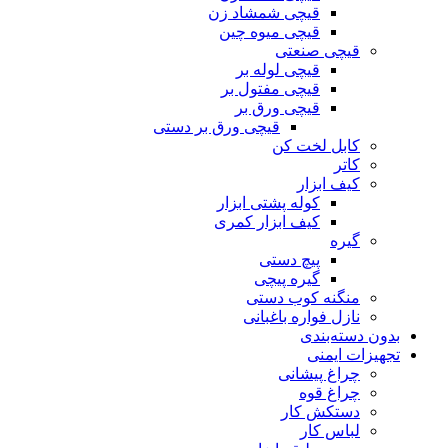
قیچی شمشاد زن
قیچی میوه چین
قیچی صنعتی
قیچی لوله بر
قیچی مفتول بر
قیچی ورق بر
قیچی ورق بر دستی
کابل لخت کن
کاتر
کیف ابزار
کوله پشتی ابزار
کیف ابزار کمری
گیره
پیچ دستی
گیره پیچی
منگنه کوب دستی
نازل فواره باغبانی
بدون دسته‌بندی
تجهیزات ایمنی
چراغ پیشانی
چراغ قوه
دستکش کار
لباس کار