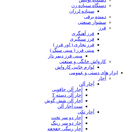
دستگاه سنباده زن
سنباده لرزان
دمنده برقی
سشوار صنعتی
فرز
فرز آهنگری
فرز سنگبری
فرز نجاری ( اور فرز )
مینی فرز ( مینی سنگ )
مینی فرز دیمر دار
کارواش خانگی و صنعتی
لوازم جانبی کارواش
ابزار های دستی و عمومی
آچار
آچار آلن
آچار آلن چاقویی
آچار آلن دسته T
آچار آلن شش گوش
ست آچار آلن
آچار تکی
آچار دو سر تخت
آچار دو سر رینگ
آچار رینگی جغجغه