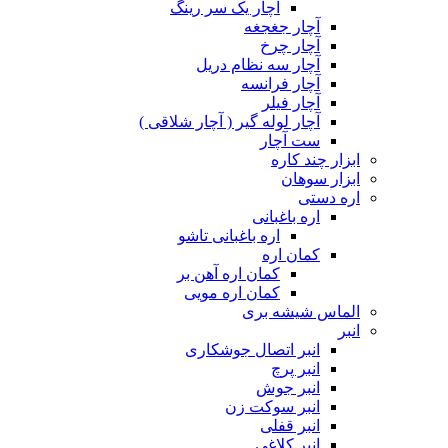
آچار یک سر رینگ
آچار جغجغه
آچار چرخ
آچار سه نظام دریل
آچار فرانسه
آچار فیلر
آچار لوله گیر ( آچار شلاقی )
ست آچار
ابزار چند کاره
ابزار سوهان
اره دستی
اره باغبانی
اره باغبانی تاشو
کمان اره
کمان اره آهن بر
کمان اره مویی
الماس شیشه بری
انبر
انبر اتصال جوشکاری
انبر پرچ
انبر جوش
انبر سوکت زن
انبر قفلی
انبر کلاغی