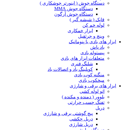
دستگاه جوش ( اینورتر جوشکاری )
دستگاه جوش MMA
دستگاه جوش آرگون
قاپک ( شیشه گیر )
لوله خم کن
ابزار خمکاری
وینچ و جرثقیل
ابزار های بادی یا پنوماتیک
باد پاش
پیستوله بادی
متعلقات ابزار های بادی
شلنگ فنری
کوپلینگ باد و اتصالات باد
منگنه کوب بادی
میخکوب بادی
ابزار های برقی و شارژی
اتو لوله کشی
بلوور ( دمنده و مکنده )
تفنگ چسب حرارتی
دریل
پیچ گوشتی برقی و شارژی
دریل چکشی
دریل شارژی
دستگاه پولیش