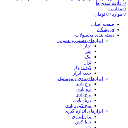
0
علاقه مندی ها
0
مقایسه
0
موارد
/
0
تومان
صفحه اصلی
فروشگاه
دسته بندی محصولات
ابزارهای دستی و عمومی
آچار
انبر
پتک
تراز
کیف ابزار
جعبه ابزار
ابزارهای بادی و پنوماتیک
پرچ بادی
اره بادی
پرچ بادی
دریل بادی
میخ کوب بادی
ابزارهای اندازه گیری
تراز لیزری
خط کش
متر