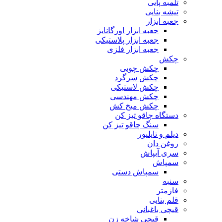
تلمبه پایی
تیشه بنایی
جعبه ابزار
جعبه ابزار اورگانایز
جعبه ابزار پلاستیکی
جعبه ابزار فلزی
چکش
چکش چوبی
چکش سرگرد
چکش لاستیکی
چکش مهندسی
چکش میخ کش
دستگاه چاقو تیز کن
سنگ چاقو تیز کن
دیلم و تایلیور
روغن دان
سری آبپاش
سمپاش
سمپاش دستی
سنبه
فازمتر
قلم بنایی
قیچی باغبانی
قیچی شاخه زن