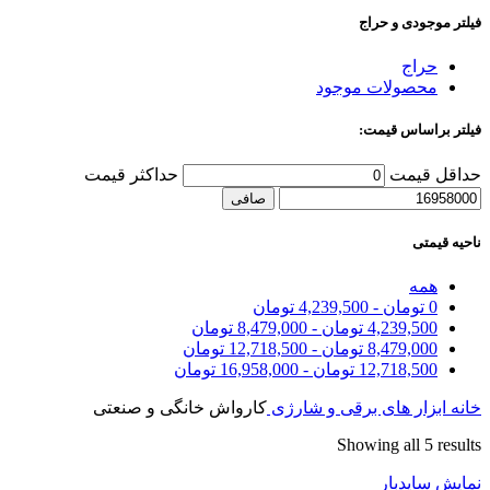
فیلتر موجودی و حراج
حراج
محصولات موجود
فیلتر براساس قیمت:
حداقل قیمت
حداكثر قيمت
صافی
ناحیه قیمتی
همه
0
تومان
-
4,239,500
تومان
4,239,500
تومان
-
8,479,000
تومان
8,479,000
تومان
-
12,718,500
تومان
12,718,500
تومان
-
16,958,000
تومان
خانه
ابزار های برقی و شارژی
کارواش خانگی و صنعتی
Showing all 5 results
نمایش سایدبار