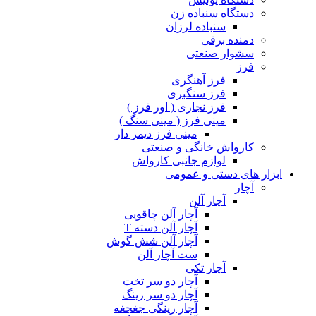
دستگاه سنباده زن
سنباده لرزان
دمنده برقی
سشوار صنعتی
فرز
فرز آهنگری
فرز سنگبری
فرز نجاری ( اور فرز )
مینی فرز ( مینی سنگ )
مینی فرز دیمر دار
کارواش خانگی و صنعتی
لوازم جانبی کارواش
ابزار های دستی و عمومی
آچار
آچار آلن
آچار آلن چاقویی
آچار آلن دسته T
آچار آلن شش گوش
ست آچار آلن
آچار تکی
آچار دو سر تخت
آچار دو سر رینگ
آچار رینگی جغجغه