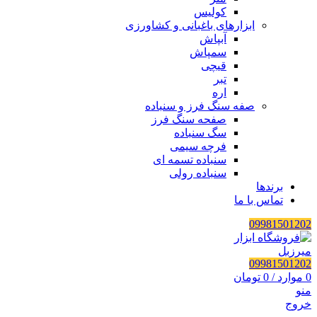
کولیس
ابزارهای باغبانی و کشاورزی
آبپاش
سمپاش
قیچی
تبر
اره
صفه سنگ فرز و سنباده
صفحه سنگ فرز
سگ سنباده
فرچه سیمی
سنباده تسمه ای
سنباده رولی
برندها
تماس با ما
09981501202
09981501202
0
موارد
/
0
تومان
منو
خروج