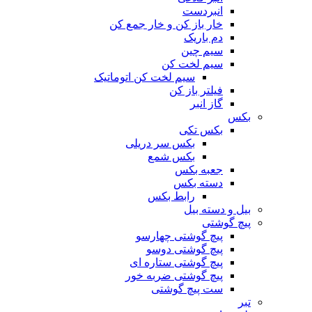
انبردست
خار باز کن و خار جمع کن
دم باریک
سیم چین
سیم لخت کن
سیم لخت کن اتوماتیک
فیلتر باز کن
گاز انبر
بکس
بکس تکی
بکس سر دریلی
بکس شمع
جعبه بکس
دسته بکس
رابط بکس
بیل و دسته بیل
پیچ گوشتی
پیچ گوشتی چهارسو
پیچ گوشتی دوسو
پیچ گوشتی ستاره‌ ای
پیچ گوشتی ضربه خور
ست پیچ گوشتی
تبر