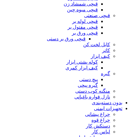
قیچی شمشاد زن
قیچی میوه چین
قیچی صنعتی
قیچی لوله بر
قیچی مفتول بر
قیچی ورق بر
قیچی ورق بر دستی
کابل لخت کن
کاتر
کیف ابزار
کوله پشتی ابزار
کیف ابزار کمری
گیره
پیچ دستی
گیره پیچی
منگنه کوب دستی
نازل فواره باغبانی
بدون دسته‌بندی
تجهیزات ایمنی
چراغ پیشانی
چراغ قوه
دستکش کار
لباس کار