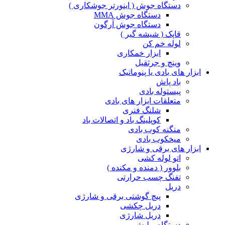
دستگاه جوش ( اینورتر جوشکاری )
دستگاه جوش MMA
دستگاه جوش آرگون
قاپک ( شیشه گیر )
لوله خم کن
ابزار خمکاری
وینچ و جرثقیل
ابزار های بادی یا پنوماتیک
باد پاش
پیستوله بادی
متعلقات ابزار های بادی
شلنگ فنری
کوپلینگ باد و اتصالات باد
منگنه کوب بادی
میخکوب بادی
ابزار های برقی و شارژی
اتو لوله کشی
بلوور ( دمنده و مکنده )
تفنگ چسب حرارتی
دریل
پیچ گوشتی برقی و شارژی
دریل چکشی
دریل شارژی
دستگاه پولیش