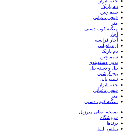
جعبه ابزار
دم باریک
سیم چین
قیچی باغبانی
متر
منگنه کوب دستی
آچار
آچار فرانسه
اره باغبانی
دم باریک
سیم چین
بدون دسته‌بندی
بیل و دسته بیل
پیچ گوشتی
تلمبه پایی
جعبه ابزار
قیچی باغبانی
متر
منگنه کوب دستی
صفحه اصلی میرزبل
فروشگاه
برندها
تماس با ما