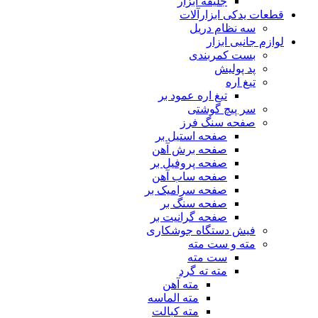
جلیقه ابزار
قطعات یدکی ابزارآلات
سه نظام دریل
لوازم جانبی ابزار
بست کمربندی
پد پولیش
تیغ اره
تیغ اره عمود بر
سر پیچ گوشتی
صفحه سنگ فرز
صفحه استیل بر
صفحه برش آهن
صفحه پروفیل بر
صفحه ساب آهن
صفحه سرامیک بر
صفحه سنگ بر
صفحه گرانیت بر
فیش دستگاه جوشکاری
مته و ست مته
ست مته
مته ته گرد
مته آهن
مته الماسه
مته کبالت