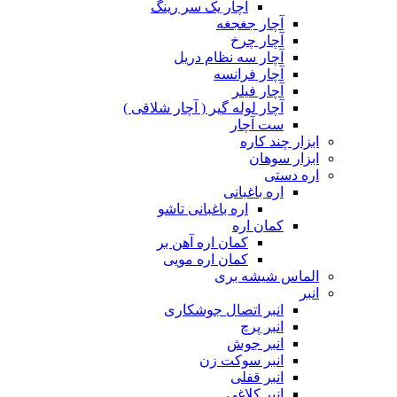
آچار یک سر رینگ
آچار جغجغه
آچار چرخ
آچار سه نظام دریل
آچار فرانسه
آچار فیلر
آچار لوله گیر ( آچار شلاقی )
ست آچار
ابزار چند کاره
ابزار سوهان
اره دستی
اره باغبانی
اره باغبانی تاشو
کمان اره
کمان اره آهن بر
کمان اره مویی
الماس شیشه بری
انبر
انبر اتصال جوشکاری
انبر پرچ
انبر جوش
انبر سوکت زن
انبر قفلی
انبر کلاغی