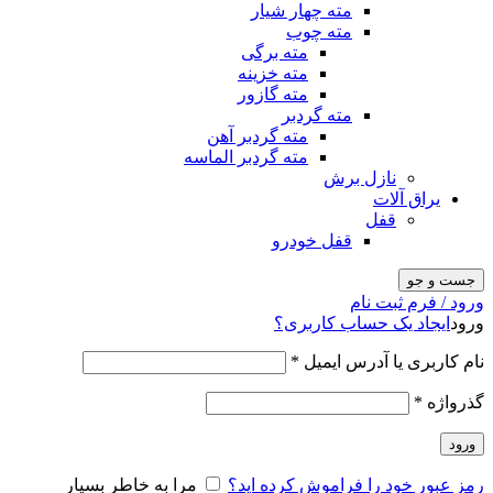
مته چهار شیار
مته چوب
مته برگی
مته خزینه
مته گازور
مته گردبر
مته گردبر آهن
مته گردبر الماسه
نازل برش
یراق آلات
قفل
قفل خودرو
جست و جو
ورود / فرم ثبت نام
ورود
ایجاد یک حساب کاربری؟
نام کاربری یا آدرس ایمیل
*
گذرواژه
*
ورود
رمز عبور خود را فراموش کرده اید؟
مرا به خاطر بسپار