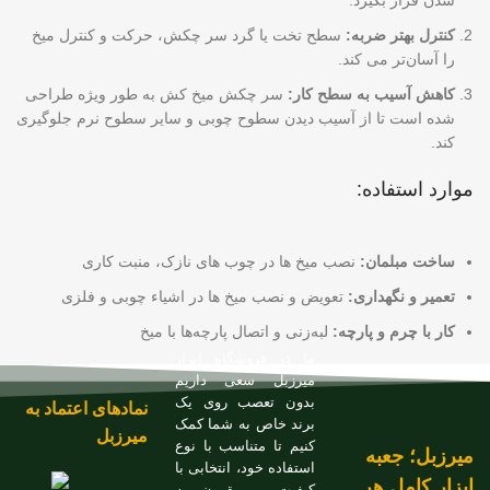
کنترل بهتر ضربه:
سطح تخت یا گرد سر چکش، حرکت و کنترل میخ
را آسان‌تر می کند.
کاهش آسیب به سطح کار:
سر چکش میخ کش به طور ویژه طراحی
شده است تا از آسیب دیدن سطوح چوبی و سایر سطوح نرم جلوگیری
کند.
موارد استفاده:
ساخت مبلمان:
نصب میخ ها در چوب های نازک، منبت کاری
تعمیر و نگهداری:
تعویض و نصب میخ ها در اشیاء چوبی و فلزی
کار با چرم و پارچه:
لبه‌زنی و اتصال پارچه‌ها با میخ
ما در فروشگاه ابزار
میرزبل سعی داریم
بدون تعصب روی یک
نمادهای اعتماد به
برند خاص به شما کمک
میرزبل
کنیم تا متناسب با نوع
میرزبل؛ جعبه
استفاده خود، انتخابی با
ابزار کامل هر
کیفیت و مقرون به