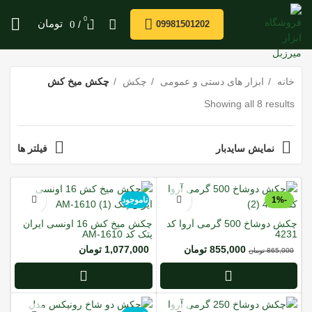
0
/
تومان
0
09981501202
خانه
ابزار های دستی و عمومی
چکش
چکش میخ کش
Showing all 8 results
نمایش سایدبار
فیلتر ها
-1%
ناموجود
ناموجود
چکش دوشاخ 500 گرمی آروا کد
چکش میخ کش 16 اونسی ایران
4231
پتک کد AM-1610
855,000
تومان
1,077,000
تومان
865,000
تومان