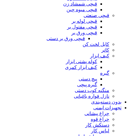
قیچی شمشاد زن
قیچی میوه چین
قیچی صنعتی
قیچی لوله بر
قیچی مفتول بر
قیچی ورق بر
قیچی ورق بر دستی
کابل لخت کن
کاتر
کیف ابزار
کوله پشتی ابزار
کیف ابزار کمری
گیره
پیچ دستی
گیره پیچی
منگنه کوب دستی
نازل فواره باغبانی
بدون دسته‌بندی
تجهیزات ایمنی
چراغ پیشانی
چراغ قوه
دستکش کار
لباس کار