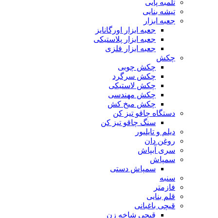
تلمبه پایی
تیشه بنایی
جعبه ابزار
جعبه ابزار اورگانایز
جعبه ابزار پلاستیکی
جعبه ابزار فلزی
چکش
چکش چوبی
چکش سرگرد
چکش لاستیکی
چکش مهندسی
چکش میخ کش
دستگاه چاقو تیز کن
سنگ چاقو تیز کن
دیلم و تایلیور
روغن دان
سری آبپاش
سمپاش
سمپاش دستی
سنبه
فازمتر
قلم بنایی
قیچی باغبانی
قیچی شاخه زن