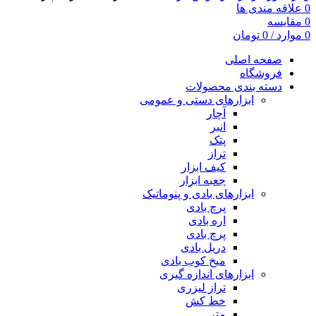
0
علاقه مندی ها
0
مقایسه
0
موارد
/
0
تومان
صفحه اصلی
فروشگاه
دسته بندی محصولات
ابزارهای دستی و عمومی
آچار
انبر
پتک
تراز
کیف ابزار
جعبه ابزار
ابزارهای بادی و پنوماتیک
پرچ بادی
اره بادی
پرچ بادی
دریل بادی
میخ کوب بادی
ابزارهای اندازه گیری
تراز لیزری
خط کش
متر