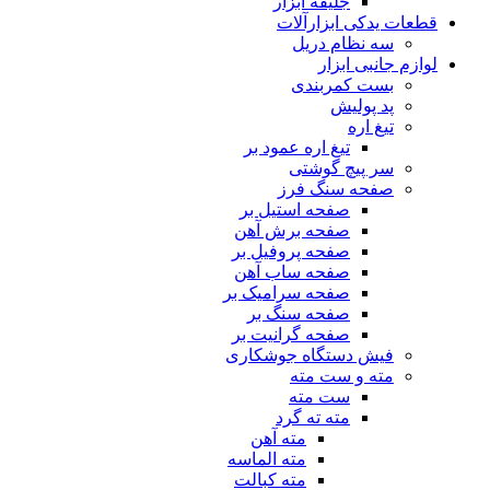
جلیقه ابزار
قطعات یدکی ابزارآلات
سه نظام دریل
لوازم جانبی ابزار
بست کمربندی
پد پولیش
تیغ اره
تیغ اره عمود بر
سر پیچ گوشتی
صفحه سنگ فرز
صفحه استیل بر
صفحه برش آهن
صفحه پروفیل بر
صفحه ساب آهن
صفحه سرامیک بر
صفحه سنگ بر
صفحه گرانیت بر
فیش دستگاه جوشکاری
مته و ست مته
ست مته
مته ته گرد
مته آهن
مته الماسه
مته کبالت