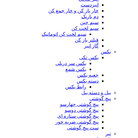
انبردست
خار باز کن و خار جمع کن
دم باریک
سیم چین
سیم لخت کن
سیم لخت کن اتوماتیک
فیلتر باز کن
گاز انبر
بکس
بکس تکی
بکس سر دریلی
بکس شمع
جعبه بکس
دسته بکس
رابط بکس
بیل و دسته بیل
پیچ گوشتی
پیچ گوشتی چهارسو
پیچ گوشتی دوسو
پیچ گوشتی ستاره‌ ای
پیچ گوشتی ضربه خور
ست پیچ گوشتی
تبر