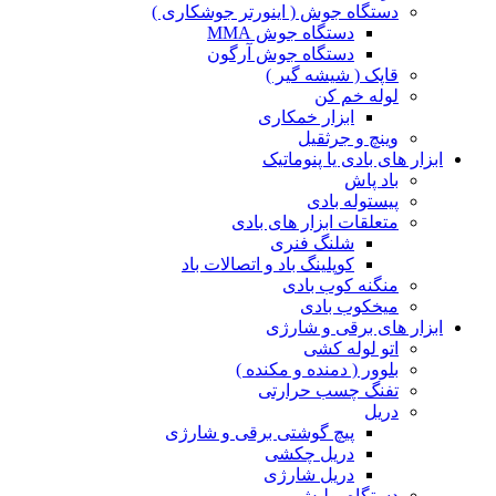
دستگاه جوش ( اینورتر جوشکاری )
دستگاه جوش MMA
دستگاه جوش آرگون
قاپک ( شیشه گیر )
لوله خم کن
ابزار خمکاری
وینچ و جرثقیل
ابزار های بادی یا پنوماتیک
باد پاش
پیستوله بادی
متعلقات ابزار های بادی
شلنگ فنری
کوپلینگ باد و اتصالات باد
منگنه کوب بادی
میخکوب بادی
ابزار های برقی و شارژی
اتو لوله کشی
بلوور ( دمنده و مکنده )
تفنگ چسب حرارتی
دریل
پیچ گوشتی برقی و شارژی
دریل چکشی
دریل شارژی
دستگاه پولیش