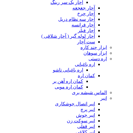
آچار یک سر رینگ
آچار جغجغه
آچار چرخ
آچار سه نظام دریل
آچار فرانسه
آچار فیلر
آچار لوله گیر ( آچار شلاقی )
ست آچار
ابزار چند کاره
ابزار سوهان
اره دستی
اره باغبانی
اره باغبانی تاشو
کمان اره
کمان اره آهن بر
کمان اره مویی
الماس شیشه بری
انبر
انبر اتصال جوشکاری
انبر پرچ
انبر جوش
انبر سوکت زن
انبر قفلی
انبر کلاغی