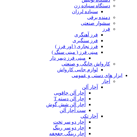
دستگاه سنباده زن
سنباده لرزان
دمنده برقی
سشوار صنعتی
فرز
فرز آهنگری
فرز سنگبری
فرز نجاری ( اور فرز )
مینی فرز ( مینی سنگ )
مینی فرز دیمر دار
کارواش خانگی و صنعتی
لوازم جانبی کارواش
ابزار های دستی و عمومی
آچار
آچار آلن
آچار آلن چاقویی
آچار آلن دسته T
آچار آلن شش گوش
ست آچار آلن
آچار تکی
آچار دو سر تخت
آچار دو سر رینگ
آچار رینگی جغجغه