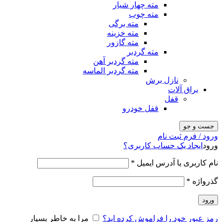
مته چهار شیار
مته چوب
مته برگی
مته خزینه
مته گازور
مته گردبر
مته گردبر آهن
مته گردبر الماسه
نازل برش
یراق آلات
قفل
قفل خودرو
جست و جو
ورود / فرم ثبت نام
ورود
ایجاد یک حساب کاربری؟
نام کاربری یا آدرس ایمیل
*
گذرواژه
*
ورود
رمز عبور خود را فراموش کرده اید؟
مرا به خاطر بسپار