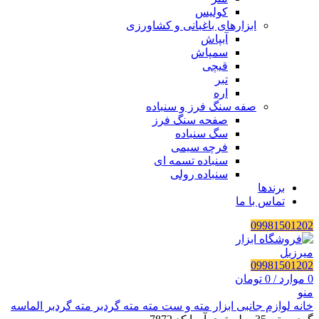
کولیس
ابزارهای باغبانی و کشاورزی
آبپاش
سمپاش
قیچی
تبر
اره
صفه سنگ فرز و سنباده
صفحه سنگ فرز
سگ سنباده
فرچه سیمی
سنباده تسمه ای
سنباده رولی
برندها
تماس با ما
09981501202
09981501202
0
موارد
/
0
تومان
منو
خانه
لوازم جانبی ابزار
مته و ست مته
مته گردبر
مته گردبر الماسه