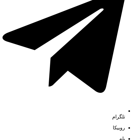
تلگرام
روبیکا
بله