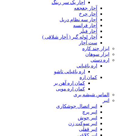
آچار یک سر رینگ
آچار جغجغه
آچار چرخ
آچار سه نظام دریل
آچار فرانسه
آچار فیلر
آچار لوله گیر ( آچار شلاقی )
ست آچار
ابزار چند کاره
ابزار سوهان
اره دستی
اره باغبانی
اره باغبانی تاشو
کمان اره
کمان اره آهن بر
کمان اره مویی
الماس شیشه بری
انبر
انبر اتصال جوشکاری
انبر پرچ
انبر جوش
انبر سوکت زن
انبر قفلی
انبر کلاغی