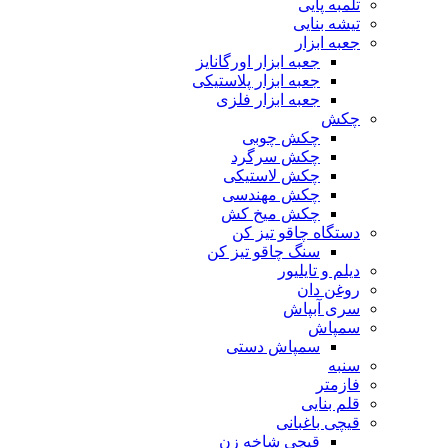
تلمبه پایی
تیشه بنایی
جعبه ابزار
جعبه ابزار اورگانایز
جعبه ابزار پلاستیکی
جعبه ابزار فلزی
چکش
چکش چوبی
چکش سرگرد
چکش لاستیکی
چکش مهندسی
چکش میخ کش
دستگاه چاقو تیز کن
سنگ چاقو تیز کن
دیلم و تایلیور
روغن دان
سری آبپاش
سمپاش
سمپاش دستی
سنبه
فازمتر
قلم بنایی
قیچی باغبانی
قیچی شاخه زن