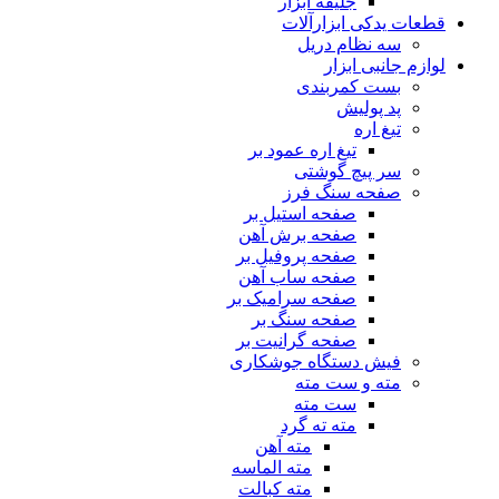
جلیقه ابزار
قطعات یدکی ابزارآلات
سه نظام دریل
لوازم جانبی ابزار
بست کمربندی
پد پولیش
تیغ اره
تیغ اره عمود بر
سر پیچ گوشتی
صفحه سنگ فرز
صفحه استیل بر
صفحه برش آهن
صفحه پروفیل بر
صفحه ساب آهن
صفحه سرامیک بر
صفحه سنگ بر
صفحه گرانیت بر
فیش دستگاه جوشکاری
مته و ست مته
ست مته
مته ته گرد
مته آهن
مته الماسه
مته کبالت