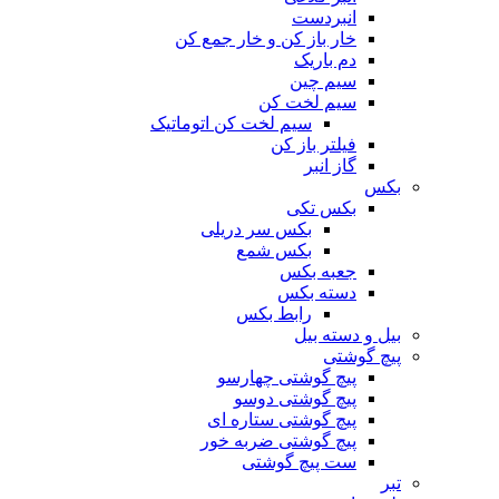
انبردست
خار باز کن و خار جمع کن
دم باریک
سیم چین
سیم لخت کن
سیم لخت کن اتوماتیک
فیلتر باز کن
گاز انبر
بکس
بکس تکی
بکس سر دریلی
بکس شمع
جعبه بکس
دسته بکس
رابط بکس
بیل و دسته بیل
پیچ گوشتی
پیچ گوشتی چهارسو
پیچ گوشتی دوسو
پیچ گوشتی ستاره‌ ای
پیچ گوشتی ضربه خور
ست پیچ گوشتی
تبر