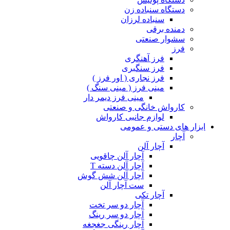
دستگاه سنباده زن
سنباده لرزان
دمنده برقی
سشوار صنعتی
فرز
فرز آهنگری
فرز سنگبری
فرز نجاری ( اور فرز )
مینی فرز ( مینی سنگ )
مینی فرز دیمر دار
کارواش خانگی و صنعتی
لوازم جانبی کارواش
ابزار های دستی و عمومی
آچار
آچار آلن
آچار آلن چاقویی
آچار آلن دسته T
آچار آلن شش گوش
ست آچار آلن
آچار تکی
آچار دو سر تخت
آچار دو سر رینگ
آچار رینگی جغجغه