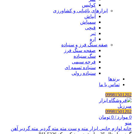
کولیس
ابزارهای باغبانی و کشاورزی
آبپاش
سمپاش
قیچی
تبر
اره
صفه سنگ فرز و سنباده
صفحه سنگ فرز
سگ سنباده
فرچه سیمی
سنباده تسمه ای
سنباده رولی
برندها
تماس با ما
09981501202
09981501202
0
موارد
/
0
تومان
منو
خانه
لوازم جانبی ابزار
مته و ست مته
مته گردبر
مته گردبر آهن