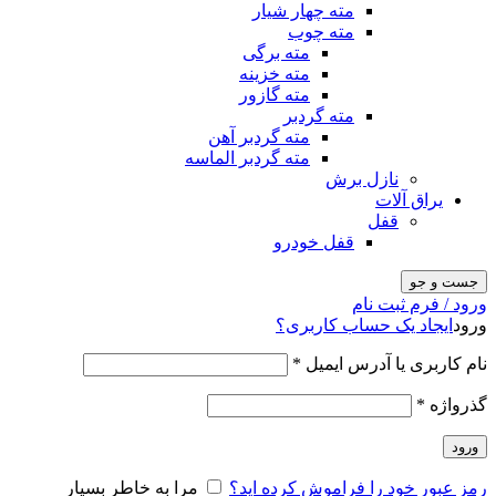
مته چهار شیار
مته چوب
مته برگی
مته خزینه
مته گازور
مته گردبر
مته گردبر آهن
مته گردبر الماسه
نازل برش
یراق آلات
قفل
قفل خودرو
جست و جو
ورود / فرم ثبت نام
ورود
ایجاد یک حساب کاربری؟
نام کاربری یا آدرس ایمیل
*
گذرواژه
*
ورود
رمز عبور خود را فراموش کرده اید؟
مرا به خاطر بسپار