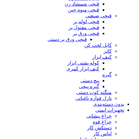
قیچی شمشاد زن
قیچی میوه چین
قیچی صنعتی
قیچی لوله بر
قیچی مفتول بر
قیچی ورق بر
قیچی ورق بر دستی
کابل لخت کن
کاتر
کیف ابزار
کوله پشتی ابزار
کیف ابزار کمری
گیره
پیچ دستی
گیره پیچی
منگنه کوب دستی
نازل فواره باغبانی
بدون دسته‌بندی
تجهیزات ایمنی
چراغ پیشانی
چراغ قوه
دستکش کار
لباس کار