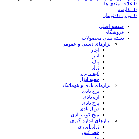
0
علاقه مندی ها
0
مقایسه
0
موارد
/
0
تومان
صفحه اصلی
فروشگاه
دسته بندی محصولات
ابزارهای دستی و عمومی
آچار
انبر
پتک
تراز
کیف ابزار
جعبه ابزار
ابزارهای بادی و پنوماتیک
پرچ بادی
اره بادی
پرچ بادی
دریل بادی
میخ کوب بادی
ابزارهای اندازه گیری
تراز لیزری
خط کش
متر