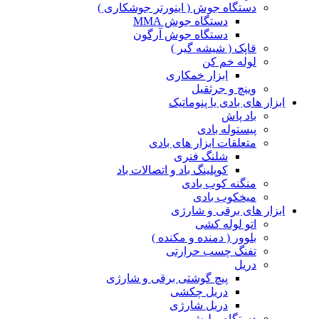
دستگاه جوش ( اینورتر جوشکاری )
دستگاه جوش MMA
دستگاه جوش آرگون
قاپک ( شیشه گیر )
لوله خم کن
ابزار خمکاری
وینچ و جرثقیل
ابزار های بادی یا پنوماتیک
باد پاش
پیستوله بادی
متعلقات ابزار های بادی
شلنگ فنری
کوپلینگ باد و اتصالات باد
منگنه کوب بادی
میخکوب بادی
ابزار های برقی و شارژی
اتو لوله کشی
بلوور ( دمنده و مکنده )
تفنگ چسب حرارتی
دریل
پیچ گوشتی برقی و شارژی
دریل چکشی
دریل شارژی
دستگاه پولیش