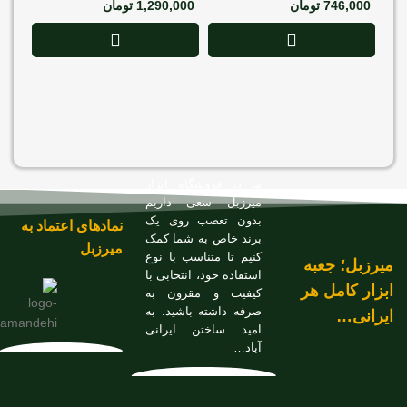
746,000
تومان
1,290,000
تومان
رونیکس 
000
ما در فروشگاه ابزار
میرزبل سعی داریم
بدون تعصب روی یک
نمادهای اعتماد به
برند خاص به شما کمک
میرزبل
کنیم تا متناسب با نوع
میرزبل؛ جعبه
استفاده خود، انتخابی با
ابزار کامل هر
کیفیت و مقرون به
صرفه داشته باشید. به
ایرانی…
امید ساختن ایرانی
آباد…
کیف