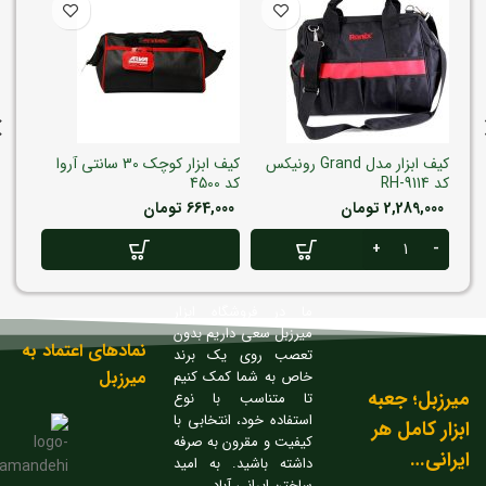
آروا
کیف ابزار مدل Grand رونیکس
کیف ابزار کوچک 30 سانتی آروا
کد RH-9114
کد 4500
کد RH-9114
2,289,000
تومان
664,000
تومان
,000
ما در فروشگاه ابزار
میرزبل سعی داریم بدون
نمادهای اعتماد به
تعصب روی یک برند
میرزبل
خاص به شما کمک کنیم
میرزبل؛ جعبه
تا متناسب با نوع
استفاده خود، انتخابی با
ابزار کامل هر
کیفیت و مقرون به صرفه
ایرانی…
داشته باشید. به امید
ساختن ایرانی آباد…