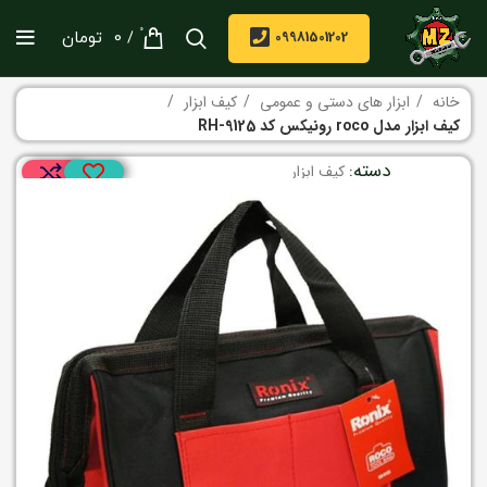
0
/
09981501202
0
تومان
خانه
ابزار های دستی و عمومی
کیف ابزار
کیف ابزار مدل roco رونیکس کد RH-9125
دسته:
کیف ابزار