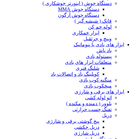
دستگاه جوش ( اینورتر جوشکاری )
دستگاه جوش MMA
دستگاه جوش آرگون
قاپک ( شیشه گیر )
لوله خم کن
ابزار خمکاری
وینچ و جرثقیل
ابزار های بادی یا پنوماتیک
باد پاش
پیستوله بادی
متعلقات ابزار های بادی
شلنگ فنری
کوپلینگ باد و اتصالات باد
منگنه کوب بادی
میخکوب بادی
ابزار های برقی و شارژی
اتو لوله کشی
بلوور ( دمنده و مکنده )
تفنگ چسب حرارتی
دریل
پیچ گوشتی برقی و شارژی
دریل چکشی
دریل شارژی
دستگاه پولیش