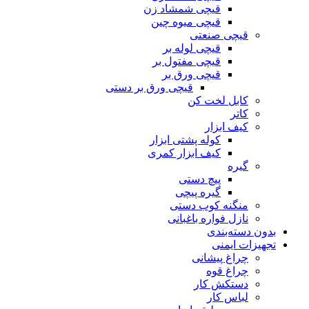
قیچی شمشاد زن
قیچی میوه چین
قیچی صنعتی
قیچی لوله بر
قیچی مفتول بر
قیچی ورق بر
قیچی ورق بر دستی
کابل لخت کن
کاتر
کیف ابزار
کوله پشتی ابزار
کیف ابزار کمری
گیره
پیچ دستی
گیره پیچی
منگنه کوب دستی
نازل فواره باغبانی
بدون دسته‌بندی
تجهیزات ایمنی
چراغ پیشانی
چراغ قوه
دستکش کار
لباس کار