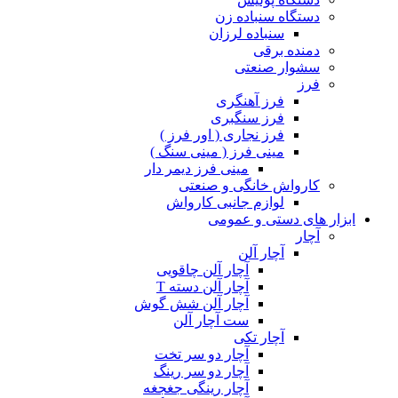
دستگاه سنباده زن
سنباده لرزان
دمنده برقی
سشوار صنعتی
فرز
فرز آهنگری
فرز سنگبری
فرز نجاری ( اور فرز )
مینی فرز ( مینی سنگ )
مینی فرز دیمر دار
کارواش خانگی و صنعتی
لوازم جانبی کارواش
ابزار های دستی و عمومی
آچار
آچار آلن
آچار آلن چاقویی
آچار آلن دسته T
آچار آلن شش گوش
ست آچار آلن
آچار تکی
آچار دو سر تخت
آچار دو سر رینگ
آچار رینگی جغجغه