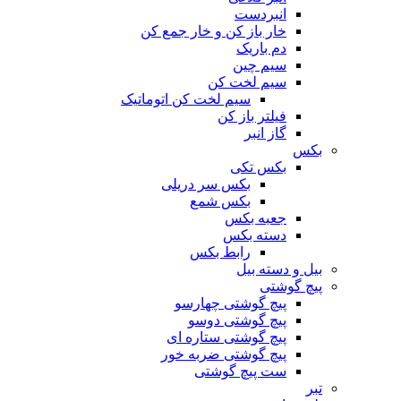
انبردست
خار باز کن و خار جمع کن
دم باریک
سیم چین
سیم لخت کن
سیم لخت کن اتوماتیک
فیلتر باز کن
گاز انبر
بکس
بکس تکی
بکس سر دریلی
بکس شمع
جعبه بکس
دسته بکس
رابط بکس
بیل و دسته بیل
پیچ گوشتی
پیچ گوشتی چهارسو
پیچ گوشتی دوسو
پیچ گوشتی ستاره‌ ای
پیچ گوشتی ضربه خور
ست پیچ گوشتی
تبر