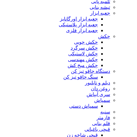
تلمبه پایی
تیشه بنایی
جعبه ابزار
جعبه ابزار اورگانایز
جعبه ابزار پلاستیکی
جعبه ابزار فلزی
چکش
چکش چوبی
چکش سرگرد
چکش لاستیکی
چکش مهندسی
چکش میخ کش
دستگاه چاقو تیز کن
سنگ چاقو تیز کن
دیلم و تایلیور
روغن دان
سری آبپاش
سمپاش
سمپاش دستی
سنبه
فازمتر
قلم بنایی
قیچی باغبانی
قیچی شاخه زن