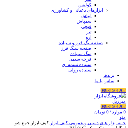
کولیس
ابزارهای باغبانی و کشاورزی
آبپاش
سمپاش
قیچی
تبر
اره
صفه سنگ فرز و سنباده
صفحه سنگ فرز
سگ سنباده
فرچه سیمی
سنباده تسمه ای
سنباده رولی
برندها
تماس با ما
09981501202
09981501202
0
موارد
/
0
تومان
منو
خانه
ابزار های دستی و عمومی
کیف ابزار
کیف ابزار جمع شو