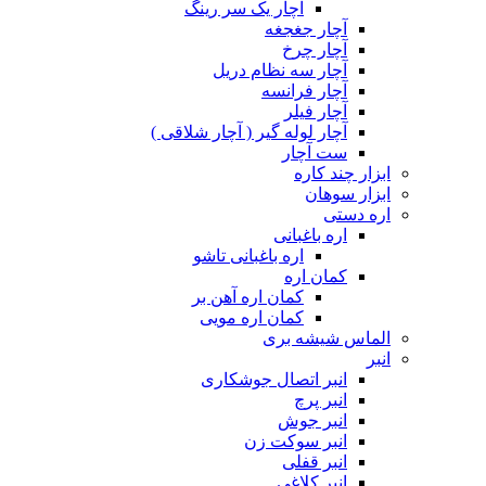
آچار یک سر رینگ
آچار جغجغه
آچار چرخ
آچار سه نظام دریل
آچار فرانسه
آچار فیلر
آچار لوله گیر ( آچار شلاقی )
ست آچار
ابزار چند کاره
ابزار سوهان
اره دستی
اره باغبانی
اره باغبانی تاشو
کمان اره
کمان اره آهن بر
کمان اره مویی
الماس شیشه بری
انبر
انبر اتصال جوشکاری
انبر پرچ
انبر جوش
انبر سوکت زن
انبر قفلی
انبر کلاغی