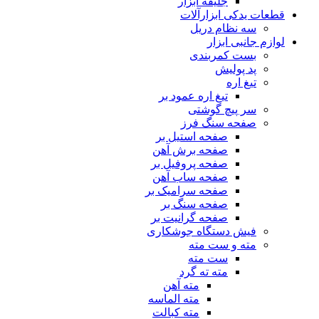
جلیقه ابزار
قطعات یدکی ابزارآلات
سه نظام دریل
لوازم جانبی ابزار
بست کمربندی
پد پولیش
تیغ اره
تیغ اره عمود بر
سر پیچ گوشتی
صفحه سنگ فرز
صفحه استیل بر
صفحه برش آهن
صفحه پروفیل بر
صفحه ساب آهن
صفحه سرامیک بر
صفحه سنگ بر
صفحه گرانیت بر
فیش دستگاه جوشکاری
مته و ست مته
ست مته
مته ته گرد
مته آهن
مته الماسه
مته کبالت