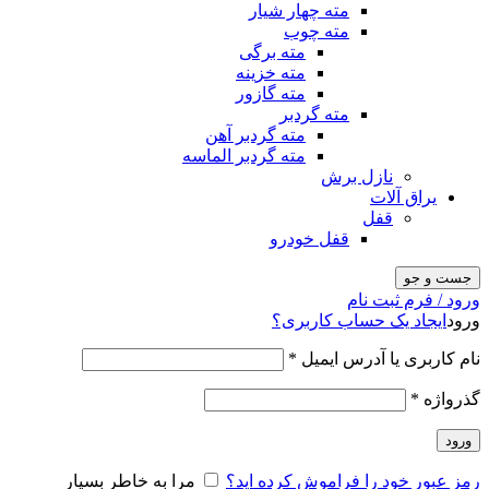
مته چهار شیار
مته چوب
مته برگی
مته خزینه
مته گازور
مته گردبر
مته گردبر آهن
مته گردبر الماسه
نازل برش
یراق آلات
قفل
قفل خودرو
جست و جو
ورود / فرم ثبت نام
ورود
ایجاد یک حساب کاربری؟
نام کاربری یا آدرس ایمیل
*
گذرواژه
*
ورود
رمز عبور خود را فراموش کرده اید؟
مرا به خاطر بسپار