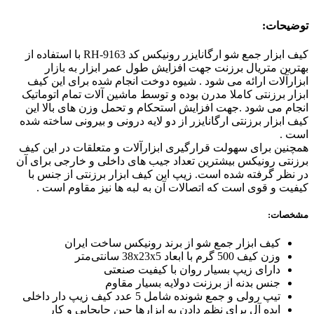
توضیحات:
کیف ابزار جمع شو ارگانایزر رونیکس کد RH-9163 با استفاده از
بهترین متریال برزنت جهت افزایش طول عمر ابزار به بازار
ابزارآلات ارائه می شود . شیوه دوخت انجام شده برای این کیف
ابزار برزنتی کاملا مدرن بوده و توسط ماشین آلات تمام اتوماتیک
انجام می شود .جهت افزایش استحکام و تحمل وزن های بالا این
کیف ابزار برزنتی ارگانایزر از دو لایه درونی و بیرونی ساخته شده
است .
همچنین برای سهولت قرارگیری ابزارآلات و متعلقات در این کیف
برزنتی رونیکس بیشترین تعداد جیب های داخلی و خارجی برای آن
در نظر گرفته شده است. زیپ این کیف ابزار برزنتی از جنس با
کیفیت و قوی است که اتصالات آن به لبه ها نیز مقاوم است .
مشخصات:
کیف ابزار جمع شو از برند رونیکس ساخت ایران
وزن کیف 500 گرم با ابعاد 38x23x5 سانتی‌متر
دارای زیپ بسیار روان با کیفیت صنعتی
جنس بدنه از برزنت دولایه بسیار مقاوم
تیپ رولی و جمع شونده شامل 5 عدد کیف زیپ دار داخلی
ایده آل برای نظم دادن به ابزارها حین جابجایی و کار