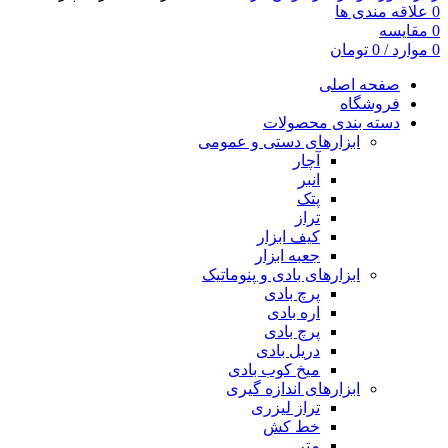
0
علاقه مندی ها
0
مقایسه
0
موارد
/
0
تومان
صفحه اصلی
فروشگاه
دسته بندی محصولات
ابزارهای دستی و عمومی
آچار
انبر
پتک
تراز
کیف ابزار
جعبه ابزار
ابزارهای بادی و پنوماتیک
پرچ بادی
اره بادی
پرچ بادی
دریل بادی
میخ کوب بادی
ابزارهای اندازه گیری
تراز لیزری
خط کش
متر