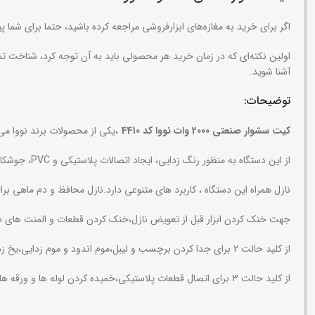
اگر برای خرید به مغازه‌های ابزارفروشی مراجعه کرده باشید، حتما برای شما 
آشنا شوید.
توضیحات:
کیت سشوار صنعتی 2000 وات نووا کد 4410
،یکی از محصولات برند نووا می
از این دستگاه به منظور رنگ زدایی، ایجاد اتصالات پلاستیکی و PVC، جوشکاری و انحنا دادن به قطعات پلاستیکی و همچنین خشک کردن سطوح و جدا سازی لیبل ها از سطوح استفاده می شود .
نازل همراه این دستگاه ، کاربرد های متنوعی دارد.نازل محافظ و دم ماهی برا
جهت خنک کردن ابزار قبل از تعویض نازل،خنک کردن قطعات و المنت های دستگاه،ه
از کلید حالت 2 برای جدا کردن برچسب و لیبل،موم اندود و موم زدایی،یخ زدایی لوله ها،جدا کردن PVC از لوله های عایق کاری شده و خشک کردن الوار قبل از لایه گذاری استفاده می شود.
از کلید حالت 3 برای اتصال قطعات پلاستیکی،خمیده کردن لوله ها و ورقه های پلاستیکی ،باز کردن مهره و پیچ های زنگ زده و یا خیلی سفت،جدا کردن رنگ و جلا دهنده ها و لحیم اتصالات سربی استفاده می شود.