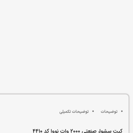
توضیحات
توضیحات تکمیلی
کیت سشوار صنعتی 2000 وات نووا کد 4410