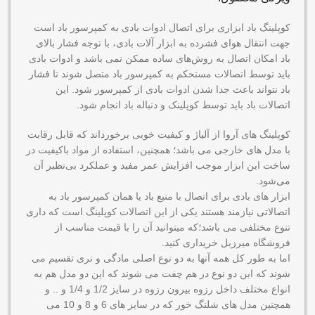
کوپلینگ باد ابزاری برای اتصال ادوات بادی به کمپرسور باد است
جهت انتقال هوای فشرده به ابزار آلات بادی، با توجه فشار بالای
باد امکان اتصال به روش‌های ساده ممکن نمی باشد و ادوات بادی
باید توسط اتصالات مستحکم به کمپرسور باد متصل شوند تا فشار
باد نتواند باعث جدا شدن ادوات بادی از کمپرسور شود. این
اتصالات باد باید توسط کوپلینک و دنباله باد انجام شود.
کوپلینگ های آروا از آلیاژ و کیفیت خوبی برخورداند که قابل رقابت
با مدل های خارجی می باشد؛ همچنین، استفاده از مواد باکیفیت در
ساخت این ابزار موجب افزایش عمر مفید و عملکرد بی‌نظیر آن
می‌شود.
ابزار های بادی برای اتصال با منبع باد یا همان کمپرسور باد به
اتصالاتی نیازمند هستند یکی از این اتصالات کوپلینگ است که داری
تنوع مختلفی می باشد؛که میتوانید آن را با قیمت مناسب از
فروشگاه میرزبل خریداری کنید.
اما به طور کل همه آنها به دو نوع اصلی مادگی و نری تقسیم می
شوند که این دو نوع در هم چفت می شوند که این دو مدل هم به
انواع مختلف داخل رزوه بیرون رزوه در سایز 1/2 و 1/4 و .. و
همچنین مدل های شلنگ خور که در سایز های 6 و 8 و 10 می