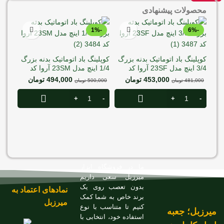
محصولات پیشنهادی
-1%
-6%
کوپلینگ باد اتوماتیک بدنه بزرگ
کوپلینگ باد اتوماتیک بدنه بزرگ
3/4 اینچ مدل 23SF آروا کد
1/4 اینچ مدل 23SM آروا کد
3484
3487
453,000
تومان
494,000
تومان
481,000
تومان
500,000
تومان
کوپل
کد 3WAYS
000
ما در فروشگاه ابزار
میرزبل سعی داریم
بدون تعصب روی یک
نمادهای اعتماد به
برند خاص به شما کمک
میرزبل
کنیم تا متناسب با نوع
میرزبل؛ جعبه
استفاده خود، انتخابی با