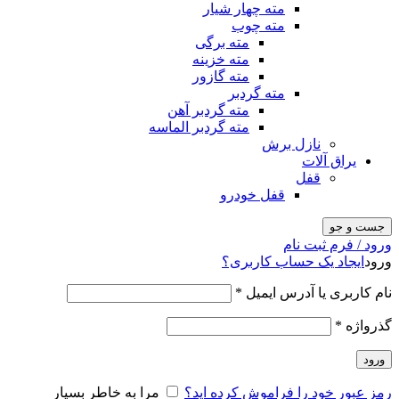
مته چهار شیار
مته چوب
مته برگی
مته خزینه
مته گازور
مته گردبر
مته گردبر آهن
مته گردبر الماسه
نازل برش
یراق آلات
قفل
قفل خودرو
جست و جو
ورود / فرم ثبت نام
ورود
ایجاد یک حساب کاربری؟
نام کاربری یا آدرس ایمیل
*
گذرواژه
*
ورود
رمز عبور خود را فراموش کرده اید؟
مرا به خاطر بسپار