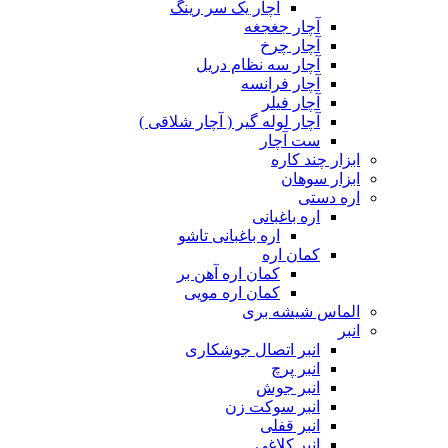
آچار یک سر رینگ
آچار جغجغه
آچار چرخ
آچار سه نظام دریل
آچار فرانسه
آچار فیلر
آچار لوله گیر ( آچار شلاقی )
ست آچار
ابزار چند کاره
ابزار سوهان
اره دستی
اره باغبانی
اره باغبانی تاشو
کمان اره
کمان اره آهن بر
کمان اره مویی
الماس شیشه بری
انبر
انبر اتصال جوشکاری
انبر پرچ
انبر جوش
انبر سوکت زن
انبر قفلی
انبر کلاغی