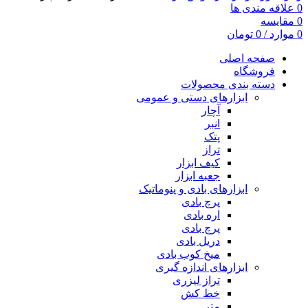
0
علاقه مندی ها
0
مقایسه
0
موارد
/
0
تومان
صفحه اصلی
فروشگاه
دسته بندی محصولات
ابزارهای دستی و عمومی
آچار
انبر
پتک
تراز
کیف ابزار
جعبه ابزار
ابزارهای بادی و پنوماتیک
پرچ بادی
اره بادی
پرچ بادی
دریل بادی
میخ کوب بادی
ابزارهای اندازه گیری
تراز لیزری
خط کش
متر