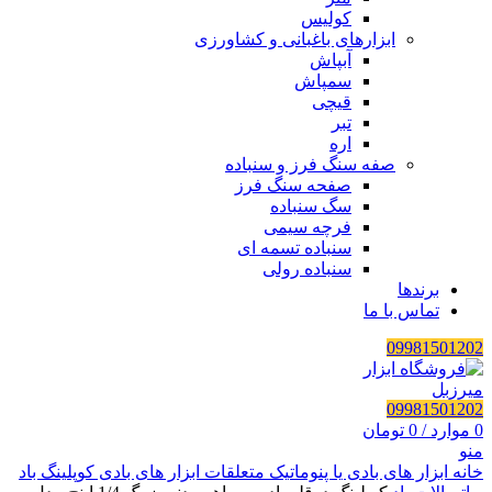
کولیس
ابزارهای باغبانی و کشاورزی
آبپاش
سمپاش
قیچی
تبر
اره
صفه سنگ فرز و سنباده
صفحه سنگ فرز
سگ سنباده
فرچه سیمی
سنباده تسمه ای
سنباده رولی
برندها
تماس با ما
09981501202
09981501202
0
موارد
/
0
تومان
منو
خانه
ابزار های بادی یا پنوماتیک
متعلقات ابزار های بادی
کوپلینگ باد