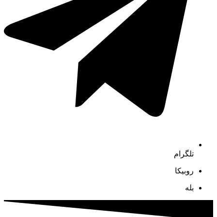
تلگرام
روبیکا
بله