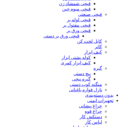
قیچی شمشاد زن
قیچی میوه چین
قیچی صنعتی
قیچی لوله بر
قیچی مفتول بر
قیچی ورق بر
قیچی ورق بر دستی
کابل لخت کن
کاتر
کیف ابزار
کوله پشتی ابزار
کیف ابزار کمری
گیره
پیچ دستی
گیره پیچی
منگنه کوب دستی
نازل فواره باغبانی
بدون دسته‌بندی
تجهیزات ایمنی
چراغ پیشانی
چراغ قوه
دستکش کار
لباس کار