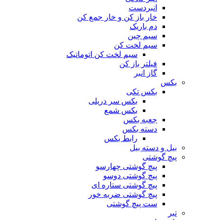
انبردست
خار باز کن و خار جمع کن
دم باریک
سیم چین
سیم لخت کن
سیم لخت کن اتوماتیک
فیلتر باز کن
گاز انبر
بکس
بکس تکی
بکس سر دریلی
بکس شمع
جعبه بکس
دسته بکس
رابط بکس
بیل و دسته بیل
پیچ گوشتی
پیچ گوشتی چهارسو
پیچ گوشتی دوسو
پیچ گوشتی ستاره‌ ای
پیچ گوشتی ضربه خور
ست پیچ گوشتی
تبر