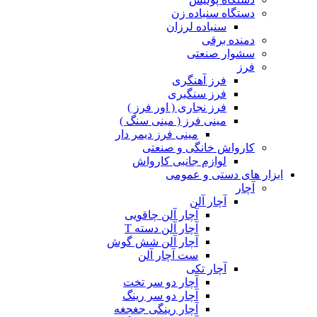
دستگاه سنباده زن
سنباده لرزان
دمنده برقی
سشوار صنعتی
فرز
فرز آهنگری
فرز سنگبری
فرز نجاری ( اور فرز )
مینی فرز ( مینی سنگ )
مینی فرز دیمر دار
کارواش خانگی و صنعتی
لوازم جانبی کارواش
ابزار های دستی و عمومی
آچار
آچار آلن
آچار آلن چاقویی
آچار آلن دسته T
آچار آلن شش گوش
ست آچار آلن
آچار تکی
آچار دو سر تخت
آچار دو سر رینگ
آچار رینگی جغجغه