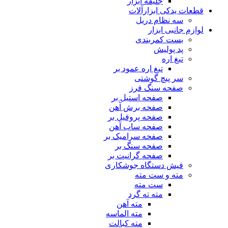
جلیقه ابزار
قطعات یدکی ابزارآلات
سه نظام دریل
لوازم جانبی ابزار
بست کمربندی
پد پولیش
تیغ اره
تیغ اره عمود بر
سر پیچ گوشتی
صفحه سنگ فرز
صفحه استیل بر
صفحه برش آهن
صفحه پروفیل بر
صفحه ساب آهن
صفحه سرامیک بر
صفحه سنگ بر
صفحه گرانیت بر
فیش دستگاه جوشکاری
مته و ست مته
ست مته
مته ته گرد
مته آهن
مته الماسه
مته کبالت