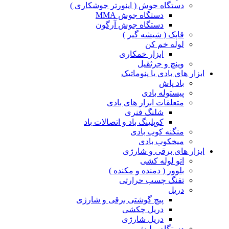
دستگاه جوش ( اینورتر جوشکاری )
دستگاه جوش MMA
دستگاه جوش آرگون
قاپک ( شیشه گیر )
لوله خم کن
ابزار خمکاری
وینچ و جرثقیل
ابزار های بادی یا پنوماتیک
باد پاش
پیستوله بادی
متعلقات ابزار های بادی
شلنگ فنری
کوپلینگ باد و اتصالات باد
منگنه کوب بادی
میخکوب بادی
ابزار های برقی و شارژی
اتو لوله کشی
بلوور ( دمنده و مکنده )
تفنگ چسب حرارتی
دریل
پیچ گوشتی برقی و شارژی
دریل چکشی
دریل شارژی
دستگاه پولیش