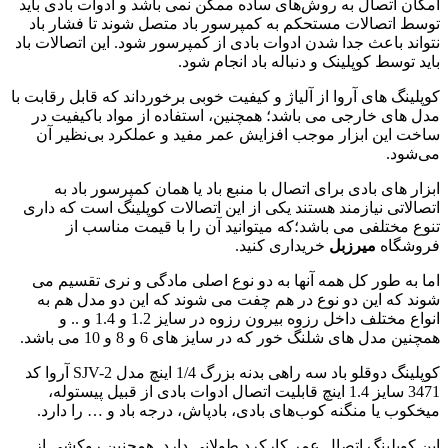
امکان اتصال به روش‌های ساده ممکن نمی باشد و ادوات بادی باید
توسط اتصالات مستحکم به کمپرسور باد متصل شوند تا فشار باد
نتواند باعث جدا شدن ادوات بادی از کمپرسور شود. این اتصالات باد
باید توسط کوپلینک و دنباله باد انجام شود.
کوپلینگ های آروا از آلیاژ و کیفیت خوبی برخورداند که قابل رقابت با
مدل های خارجی می باشد؛ همچنین، استفاده از مواد باکیفیت در
ساخت این ابزار موجب افزایش عمر مفید و عملکرد بی‌نظیر آن
می‌شود.
ابزار های بادی برای اتصال با منبع باد یا همان کمپرسور باد به
اتصالاتی نیازمند هستند یکی از این اتصالات کوپلینگ است که داری
تنوع مختلفی می باشد؛که میتوانید آن را با قیمت مناسب از
فروشگاه
میرزبل
خریداری کنید.
اما به طور کل همه آنها به دو نوع اصلی مادگی و نری تقسیم می
شوند که این دو نوع در هم چفت می شوند که این دو مدل هم به
انواع مختلف داخل رزوه بیرون رزوه در سایز 1.2 و 1.4 و .. و
همچنین مدل های شلنگ خور که در سایز های 6 و 8 و 10 می باشد.
کوپلینگ دوقلو باد سه راهی بدنه بزرگ 1/4 اینچ مدل SJV-2 آروا کد
3471 سایز 1.4 اینچ قابلیت اتصال ادوات بادی از قبیل پیستوله،
میخکوب یا منگنه کوب‌های بادی، بادپاش، درجه باد و … را دارد.
این کوپلینگ اتصال عمر کارکرد طولانی دارد. همچنین روکشی از