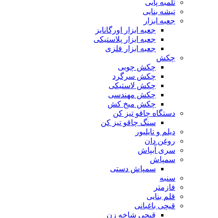
تلمبه پایی
تیشه بنایی
جعبه ابزار
جعبه ابزار اورگانایز
جعبه ابزار پلاستیکی
جعبه ابزار فلزی
چکش
چکش چوبی
چکش سرگرد
چکش لاستیکی
چکش مهندسی
چکش میخ کش
دستگاه چاقو تیز کن
سنگ چاقو تیز کن
دیلم و تایلیور
روغن دان
سری آبپاش
سمپاش
سمپاش دستی
سنبه
فازمتر
قلم بنایی
قیچی باغبانی
قیچی شاخه زن