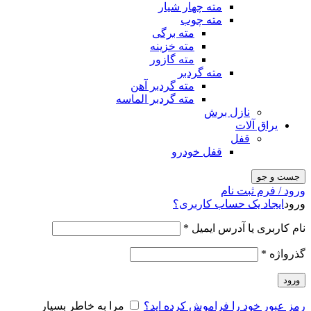
مته چهار شیار
مته چوب
مته برگی
مته خزینه
مته گازور
مته گردبر
مته گردبر آهن
مته گردبر الماسه
نازل برش
یراق آلات
قفل
قفل خودرو
جست و جو
ورود / فرم ثبت نام
ورود
ایجاد یک حساب کاربری؟
نام کاربری یا آدرس ایمیل
*
گذرواژه
*
ورود
رمز عبور خود را فراموش کرده اید؟
مرا به خاطر بسپار