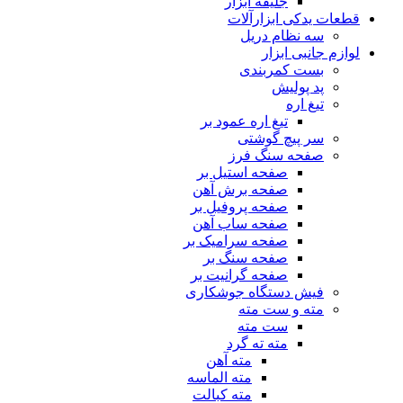
جلیقه ابزار
قطعات یدکی ابزارآلات
سه نظام دریل
لوازم جانبی ابزار
بست کمربندی
پد پولیش
تیغ اره
تیغ اره عمود بر
سر پیچ گوشتی
صفحه سنگ فرز
صفحه استیل بر
صفحه برش آهن
صفحه پروفیل بر
صفحه ساب آهن
صفحه سرامیک بر
صفحه سنگ بر
صفحه گرانیت بر
فیش دستگاه جوشکاری
مته و ست مته
ست مته
مته ته گرد
مته آهن
مته الماسه
مته کبالت