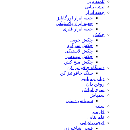
تلمبه پایی
تیشه بنایی
جعبه ابزار
جعبه ابزار اورگانایز
جعبه ابزار پلاستیکی
جعبه ابزار فلزی
چکش
چکش چوبی
چکش سرگرد
چکش لاستیکی
چکش مهندسی
چکش میخ کش
دستگاه چاقو تیز کن
سنگ چاقو تیز کن
دیلم و تایلیور
روغن دان
سری آبپاش
سمپاش
سمپاش دستی
سنبه
فازمتر
قلم بنایی
قیچی باغبانی
قیچی شاخه زن