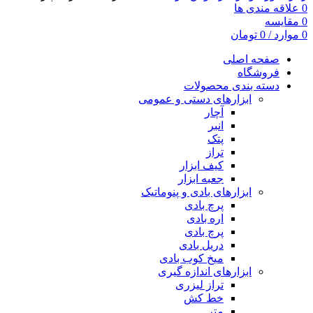
0
علاقه مندی ها
0
مقایسه
0
موارد
/
0
تومان
صفحه اصلی
فروشگاه
دسته بندی محصولات
ابزارهای دستی و عمومی
آچار
انبر
پتک
تراز
کیف ابزار
جعبه ابزار
ابزارهای بادی و پنوماتیک
پرچ بادی
اره بادی
پرچ بادی
دریل بادی
میخ کوب بادی
ابزارهای اندازه گیری
تراز لیزری
خط کش
متر