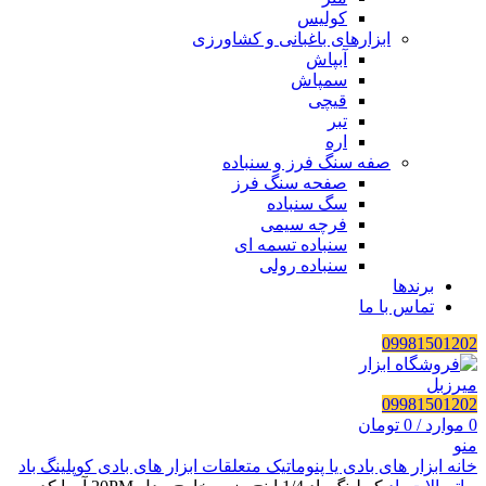
کولیس
ابزارهای باغبانی و کشاورزی
آبپاش
سمپاش
قیچی
تبر
اره
صفه سنگ فرز و سنباده
صفحه سنگ فرز
سگ سنباده
فرچه سیمی
سنباده تسمه ای
سنباده رولی
برندها
تماس با ما
09981501202
09981501202
0
موارد
/
0
تومان
منو
خانه
ابزار های بادی یا پنوماتیک
متعلقات ابزار های بادی
کوپلینگ باد