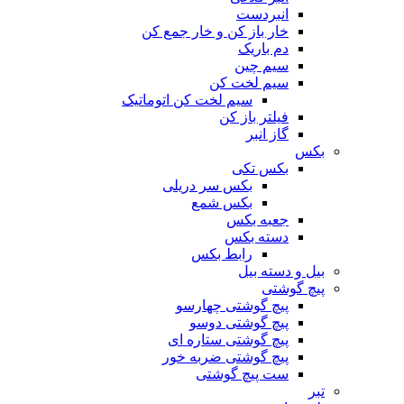
انبردست
خار باز کن و خار جمع کن
دم باریک
سیم چین
سیم لخت کن
سیم لخت کن اتوماتیک
فیلتر باز کن
گاز انبر
بکس
بکس تکی
بکس سر دریلی
بکس شمع
جعبه بکس
دسته بکس
رابط بکس
بیل و دسته بیل
پیچ گوشتی
پیچ گوشتی چهارسو
پیچ گوشتی دوسو
پیچ گوشتی ستاره‌ ای
پیچ گوشتی ضربه خور
ست پیچ گوشتی
تبر