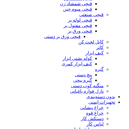
قیچی شمشاد زن
قیچی میوه چین
قیچی صنعتی
قیچی لوله بر
قیچی مفتول بر
قیچی ورق بر
قیچی ورق بر دستی
کابل لخت کن
کاتر
کیف ابزار
کوله پشتی ابزار
کیف ابزار کمری
گیره
پیچ دستی
گیره پیچی
منگنه کوب دستی
نازل فواره باغبانی
بدون دسته‌بندی
تجهیزات ایمنی
چراغ پیشانی
چراغ قوه
دستکش کار
لباس کار