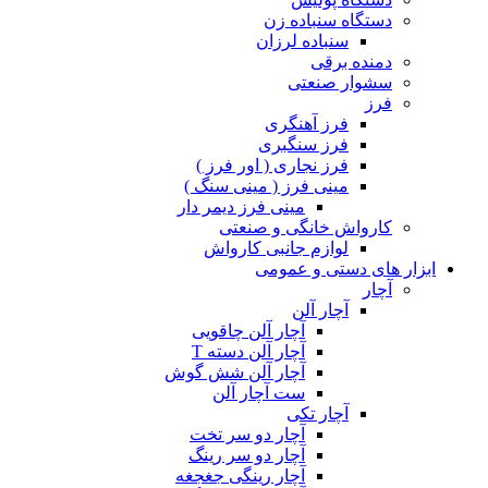
دستگاه سنباده زن
سنباده لرزان
دمنده برقی
سشوار صنعتی
فرز
فرز آهنگری
فرز سنگبری
فرز نجاری ( اور فرز )
مینی فرز ( مینی سنگ )
مینی فرز دیمر دار
کارواش خانگی و صنعتی
لوازم جانبی کارواش
ابزار های دستی و عمومی
آچار
آچار آلن
آچار آلن چاقویی
آچار آلن دسته T
آچار آلن شش گوش
ست آچار آلن
آچار تکی
آچار دو سر تخت
آچار دو سر رینگ
آچار رینگی جغجغه