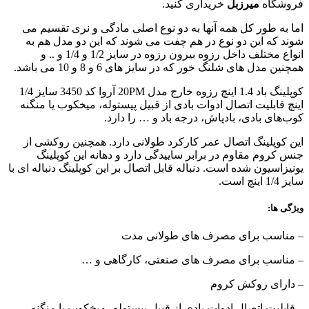
فروشگاه
میرزبل
خریداری کنید.
اما به طور کل همه آنها به دو نوع اصلی مادگی و نری تقسیم می
شوند که این دو نوع در هم چفت می شوند که این دو مدل هم به
انواع مختلف داخل رزوه بیرون رزوه در سایز 1/2 و 1/4 و .. و
همچنین مدل های شلنگ خور که در سایز های 6 و 8 و 10 می باشد.
کوپلینگ باد 1.4 اینچ رزوه خارج مدل 20PM آروا کد 3450 سایز 1/4
اینچ قابلیت اتصال ادوات بادی از قبیل پیستوله، میخکوب یا منگنه
کوب‌های بادی، بادپاش، درجه باد و … را دارد.
این کوپلینگ اتصال عمر کارکرد طولانی دارد. همچنین روکشی از
جنس کروم مقاوم در برابر ساییدگی دارد و دهانه این کوپلینگ
یونیزاسیون شده است. دنباله قابل اتصال بر این کوپلینگ دنباله ای با
سایز 1/4 اینچ است.
ویژگی ها:
– مناسب برای مصرف های طولانی مدت
– مناسب برای مصرف های صنعتی، کارگاهی و …
– دارای روکش کروم
– قابلیت اتصال ادوات بادی از قبیل پیستوله، میخکوب یا منگنه