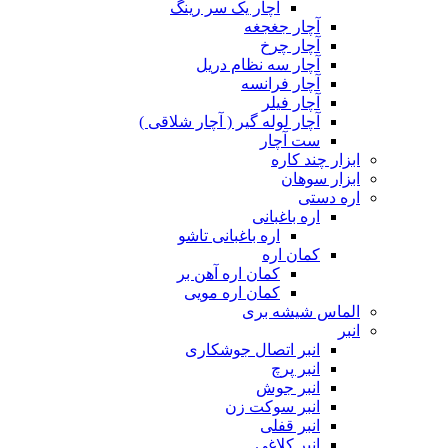
آچار یک سر رینگ
آچار جغجغه
آچار چرخ
آچار سه نظام دریل
آچار فرانسه
آچار فیلر
آچار لوله گیر ( آچار شلاقی )
ست آچار
ابزار چند کاره
ابزار سوهان
اره دستی
اره باغبانی
اره باغبانی تاشو
کمان اره
کمان اره آهن بر
کمان اره مویی
الماس شیشه بری
انبر
انبر اتصال جوشکاری
انبر پرچ
انبر جوش
انبر سوکت زن
انبر قفلی
انبر کلاغی