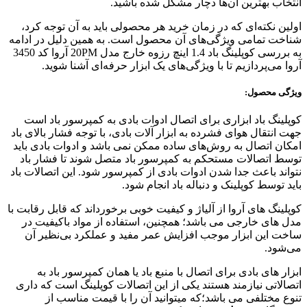
انتخاب بهترین آن‌ها دچار مشکل شده باشید.
اولین نکته‌ای که در زمان خرید هر محصولی باید به آن توجه کرد،
شناخت تمامی ویژگی‌های آن محصول است. به همین دلیل در ادامه
به بررسی کوپلینگ باد 1.4 اینچ رزوه خارج مدل 20PM آروا کد 3450
آروا می‌پردازیم تا با ویژگی‌های یک ابزار حرفه‌ای آشنا شوید.
ویژگی محصول:
کوپلینگ باد ابزاری برای اتصال ادوات بادی به کمپرسور باد است
جهت انتقال هوای فشرده به ابزار آلات بادی، با توجه فشار بالای باد
امکان اتصال به روش‌های ساده ممکن نمی باشد و ادوات بادی باید
توسط اتصالات مستحکم به کمپرسور باد متصل شوند تا فشار باد
نتواند باعث جدا شدن ادوات بادی از کمپرسور شود. این اتصالات باد
باید توسط کوپلینک و دنباله باد انجام شود.
کوپلینگ های آروا از آلیاژ و کیفیت خوبی برخورداند که قابل رقابت با
مدل های خارجی می باشد؛ همچنین، استفاده از مواد باکیفیت در
ساخت این ابزار موجب افزایش عمر مفید و عملکرد بی‌نظیر آن
می‌شود.
ابزار های بادی برای اتصال با منبع باد یا همان کمپرسور باد به
اتصالاتی نیازمند هستند یکی از این اتصالات کوپلینگ است که داری
تنوع مختلفی می باشد؛که میتوانید آن را با قیمت مناسب از