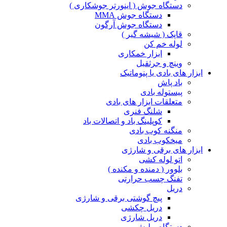
دستگاه جوش ( اینورتر جوشکاری )
دستگاه جوش MMA
دستگاه جوش آرگون
قاپک ( شیشه گیر )
لوله خم کن
ابزار خمکاری
وینچ و جرثقیل
ابزار های بادی یا پنوماتیک
باد پاش
پیستوله بادی
متعلقات ابزار های بادی
شلنگ فنری
کوپلینگ باد و اتصالات باد
منگنه کوب بادی
میخکوب بادی
ابزار های برقی و شارژی
اتو لوله کشی
بلوور ( دمنده و مکنده )
تفنگ چسب حرارتی
دریل
پیچ گوشتی برقی و شارژی
دریل چکشی
دریل شارژی
دستگاه پولیش