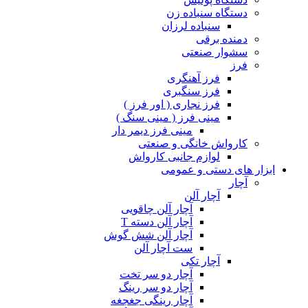
دستگاه سنباده زن
سنباده لرزان
دمنده برقی
سشوار صنعتی
فرز
فرز آهنگری
فرز سنگبری
فرز نجاری ( اور فرز )
مینی فرز ( مینی سنگ )
مینی فرز دیمر دار
کارواش خانگی و صنعتی
لوازم جانبی کارواش
ابزار های دستی و عمومی
آچار
آچار آلن
آچار آلن چاقویی
آچار آلن دسته T
آچار آلن شش گوش
ست آچار آلن
آچار تکی
آچار دو سر تخت
آچار دو سر رینگ
آچار رینگی جغجغه