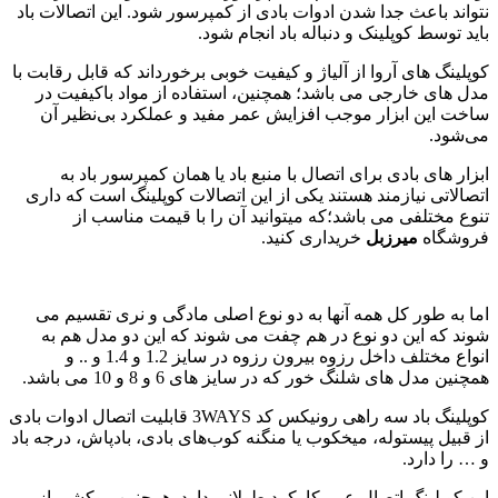
نتواند باعث جدا شدن ادوات بادی از کمپرسور شود. این اتصالات باد
باید توسط کوپلینک و دنباله باد انجام شود.
کوپلینگ های آروا از آلیاژ و کیفیت خوبی برخورداند که قابل رقابت با
مدل های خارجی می باشد؛ همچنین، استفاده از مواد باکیفیت در
ساخت این ابزار موجب افزایش عمر مفید و عملکرد بی‌نظیر آن
می‌شود.
ابزار های بادی برای اتصال با منبع باد یا همان کمپرسور باد به
اتصالاتی نیازمند هستند یکی از این اتصالات کوپلینگ است که داری
تنوع مختلفی می باشد؛که میتوانید آن را با قیمت مناسب از
فروشگاه
میرزبل
خریداری کنید.
اما به طور کل همه آنها به دو نوع اصلی مادگی و نری تقسیم می
شوند که این دو نوع در هم چفت می شوند که این دو مدل هم به
انواع مختلف داخل رزوه بیرون رزوه در سایز 1.2 و 1.4 و .. و
همچنین مدل های شلنگ خور که در سایز های 6 و 8 و 10 می باشد.
کوپلینگ باد سه راهی رونیکس کد 3WAYS قابلیت اتصال ادوات بادی
از قبیل پیستوله، میخکوب یا منگنه کوب‌های بادی، بادپاش، درجه باد
و … را دارد.
این کوپلینگ اتصال عمر کارکرد طولانی دارد. همچنین روکشی از