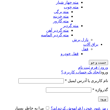
مته چهار شیار
مته چوب
مته برگی
مته خزینه
مته گازور
مته گردبر
مته گردبر آهن
مته گردبر الماسه
نازل برش
یراق آلات
قفل
قفل خودرو
جست و جو
ورود / فرم ثبت نام
ورود
ایجاد یک حساب کاربری؟
نام کاربری یا آدرس ایمیل
*
گذرواژه
*
ورود
رمز عبور خود را فراموش کرده اید؟
مرا به خاطر بسپار