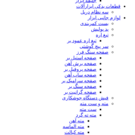
جلیقه ابزار
قطعات یدکی ابزارآلات
سه نظام دریل
لوازم جانبی ابزار
بست کمربندی
پد پولیش
تیغ اره
تیغ اره عمود بر
سر پیچ گوشتی
صفحه سنگ فرز
صفحه استیل بر
صفحه برش آهن
صفحه پروفیل بر
صفحه ساب آهن
صفحه سرامیک بر
صفحه سنگ بر
صفحه گرانیت بر
فیش دستگاه جوشکاری
مته و ست مته
ست مته
مته ته گرد
مته آهن
مته الماسه
مته کبالت