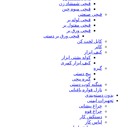
قیچی شمشاد زن
قیچی میوه چین
قیچی صنعتی
قیچی لوله بر
قیچی مفتول بر
قیچی ورق بر
قیچی ورق بر دستی
کابل لخت کن
کاتر
کیف ابزار
کوله پشتی ابزار
کیف ابزار کمری
گیره
پیچ دستی
گیره پیچی
منگنه کوب دستی
نازل فواره باغبانی
بدون دسته‌بندی
تجهیزات ایمنی
چراغ پیشانی
چراغ قوه
دستکش کار
لباس کار