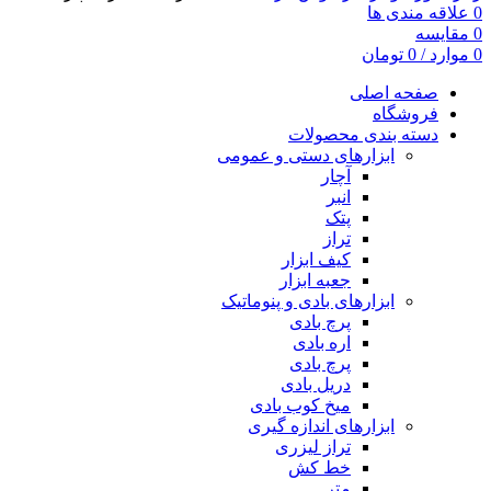
0
علاقه مندی ها
0
مقایسه
0
موارد
/
0
تومان
صفحه اصلی
فروشگاه
دسته بندی محصولات
ابزارهای دستی و عمومی
آچار
انبر
پتک
تراز
کیف ابزار
جعبه ابزار
ابزارهای بادی و پنوماتیک
پرچ بادی
اره بادی
پرچ بادی
دریل بادی
میخ کوب بادی
ابزارهای اندازه گیری
تراز لیزری
خط کش
متر