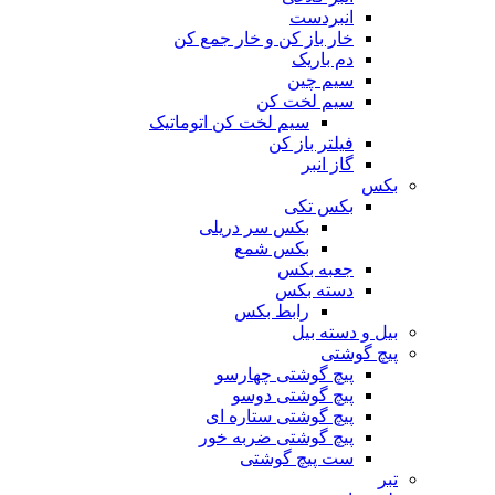
انبردست
خار باز کن و خار جمع کن
دم باریک
سیم چین
سیم لخت کن
سیم لخت کن اتوماتیک
فیلتر باز کن
گاز انبر
بکس
بکس تکی
بکس سر دریلی
بکس شمع
جعبه بکس
دسته بکس
رابط بکس
بیل و دسته بیل
پیچ گوشتی
پیچ گوشتی چهارسو
پیچ گوشتی دوسو
پیچ گوشتی ستاره‌ ای
پیچ گوشتی ضربه خور
ست پیچ گوشتی
تبر