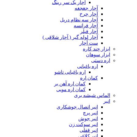
آچار یک سر رینگ
آچار جغجغه
آچار چرخ
آچار سه نظام دریل
آچار فرانسه
آچار فیلر
آچار لوله گیر ( آچار شلاقی )
ست آچار
ابزار چند کاره
ابزار سوهان
اره دستی
اره باغبانی
اره باغبانی تاشو
کمان اره
کمان اره آهن بر
کمان اره مویی
الماس شیشه بری
انبر
انبر اتصال جوشکاری
انبر پرچ
انبر جوش
انبر سوکت زن
انبر قفلی
انبر کلاغی