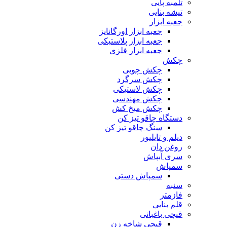
تلمبه پایی
تیشه بنایی
جعبه ابزار
جعبه ابزار اورگانایز
جعبه ابزار پلاستیکی
جعبه ابزار فلزی
چکش
چکش چوبی
چکش سرگرد
چکش لاستیکی
چکش مهندسی
چکش میخ کش
دستگاه چاقو تیز کن
سنگ چاقو تیز کن
دیلم و تایلیور
روغن دان
سری آبپاش
سمپاش
سمپاش دستی
سنبه
فازمتر
قلم بنایی
قیچی باغبانی
قیچی شاخه زن