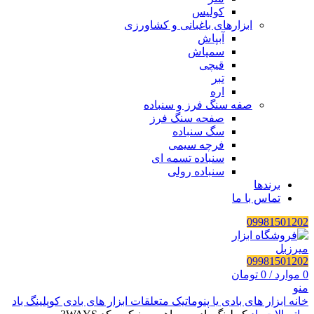
کولیس
ابزارهای باغبانی و کشاورزی
آبپاش
سمپاش
قیچی
تبر
اره
صفه سنگ فرز و سنباده
صفحه سنگ فرز
سگ سنباده
فرچه سیمی
سنباده تسمه ای
سنباده رولی
برندها
تماس با ما
09981501202
09981501202
0
موارد
/
0
تومان
منو
خانه
ابزار های بادی یا پنوماتیک
متعلقات ابزار های بادی
کوپلینگ باد