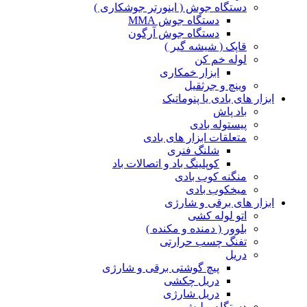
دستگاه جوش ( اینورتر جوشکاری )
دستگاه جوش MMA
دستگاه جوش آرگون
قاپک ( شیشه گیر )
لوله خم کن
ابزار خمکاری
وینچ و جرثقیل
ابزار های بادی یا پنوماتیک
باد پاش
پیستوله بادی
متعلقات ابزار های بادی
شلنگ فنری
کوپلینگ باد و اتصالات باد
منگنه کوب بادی
میخکوب بادی
ابزار های برقی و شارژی
اتو لوله کشی
بلوور ( دمنده و مکنده )
تفنگ چسب حرارتی
دریل
پیچ گوشتی برقی و شارژی
دریل چکشی
دریل شارژی
دستگاه پولیش