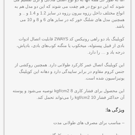
شوند که این دو نوع در هم چفت می شوند که این دو مدل هم به
انواع مختلف داخل رزوه بیرون رزوه در سایز 1.2 و 1.4 و .. و
همچنین مدل های شلنگ خور که در سایز های 6 و 8 و 10 می
باشد.
کوپلینگ باد دو راهی رونیکس کد 2WAYS قابلیت اتصال ادوات
بادی از قبیل پیستوله، میخکوب یا منگنه کوب‌های بادی، بادپاش،
درجه باد و … را دارد.
این کوپلینگ اتصال عمر کارکرد طولانی دارد. همچنین روکشی از
جنس کروم مقاوم در برابر ساییدگی دارد و دهانه این کوپلینگ
یونیزاسیون شده است.
این محصول برای فشار کاری 8 kgf/cm2 توصیه می‌شود و پوسته
آن حداکثر فشار 10 kgf/cm2 را می‌تواند تحمل کند.
ویژگی ها:
– مناسب برای مصرف های طولانی مدت