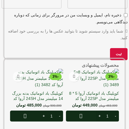
ذخیره نام، ایمیل و وبسایت من در مرورگر برای زمانی که دوباره
دیدگاهی می‌نویسم.
شما باید وارد سیستم شوید تا بتوانید عکس ها را به بررسی خود اضافه
کنید.
محصولات پیشنهادی
-6%
-3%
-3%
کوپلینگ باد اتوماتیک آروا 5 * 8
کوپلینگ باد اتوماتیک بدنه بزرگ
میلیمتر مدل 22SP آروا کد
14 میلیمتر مدل 24SH آروا کد
3482
3489
449,000
تومان
485,000
تومان
463,000
تومان
500,000
تومان
کوپلی
3452