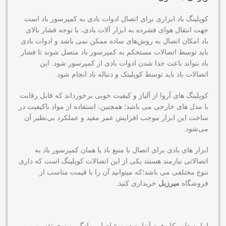
کوپلینگ باد ابزاری برای اتصال ادوات بادی به کمپرسور باد است
جهت انتقال هوای فشرده به ابزار آلات بادی، با توجه فشار بالای
باد امکان اتصال به روش‌های ساده ممکن نمی باشد و ادوات بادی
باید توسط اتصالات مستحکم به کمپرسور باد متصل شوند تا فشار
باد نتواند باعث جدا شدن ادوات بادی از کمپرسور شود. این
اتصالات باد باید توسط کوپلینک و دنباله باد انجام شود.
کوپلینگ های آروا از آلیاژ و کیفیت خوبی برخورداند که قابل رقابت
با مدل های خارجی می باشد؛ همچنین، استفاده از مواد باکیفیت در
ساخت این ابزار موجب افزایش عمر مفید و عملکرد بی‌نظیر آن
می‌شود.
ابزار های بادی برای اتصال با منبع باد یا همان کمپرسور باد به
اتصالاتی نیازمند هستند یکی از این اتصالات کوپلینگ است که داری
تنوع مختلفی می باشد؛که میتوانید آن را با قیمت مناسب از
فروشگاه
میرزبل
خریداری کنید.
اما به طور کل همه آنها به دو نوع اصلی مادگی و نری تقسیم می