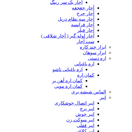
آچار یک سر رینگ
آچار جغجغه
آچار چرخ
آچار سه نظام دریل
آچار فرانسه
آچار فیلر
آچار لوله گیر ( آچار شلاقی )
ست آچار
ابزار چند کاره
ابزار سوهان
اره دستی
اره باغبانی
اره باغبانی تاشو
کمان اره
کمان اره آهن بر
کمان اره مویی
الماس شیشه بری
انبر
انبر اتصال جوشکاری
انبر پرچ
انبر جوش
انبر سوکت زن
انبر قفلی
انبر کلاغی