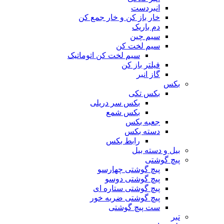
انبردست
خار باز کن و خار جمع کن
دم باریک
سیم چین
سیم لخت کن
سیم لخت کن اتوماتیک
فیلتر باز کن
گاز انبر
بکس
بکس تکی
بکس سر دریلی
بکس شمع
جعبه بکس
دسته بکس
رابط بکس
بیل و دسته بیل
پیچ گوشتی
پیچ گوشتی چهارسو
پیچ گوشتی دوسو
پیچ گوشتی ستاره‌ ای
پیچ گوشتی ضربه خور
ست پیچ گوشتی
تبر