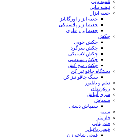
تلمبه پایی
تیشه بنایی
جعبه ابزار
جعبه ابزار اورگانایز
جعبه ابزار پلاستیکی
جعبه ابزار فلزی
چکش
چکش چوبی
چکش سرگرد
چکش لاستیکی
چکش مهندسی
چکش میخ کش
دستگاه چاقو تیز کن
سنگ چاقو تیز کن
دیلم و تایلیور
روغن دان
سری آبپاش
سمپاش
سمپاش دستی
سنبه
فازمتر
قلم بنایی
قیچی باغبانی
قیچی شاخه زن