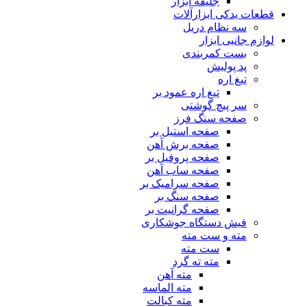
جلیقه ابزار
قطعات یدکی ابزارآلات
سه نظام دریل
لوازم جانبی ابزار
بست کمربندی
پد پولیش
تیغ اره
تیغ اره عمود بر
سر پیچ گوشتی
صفحه سنگ فرز
صفحه استیل بر
صفحه برش آهن
صفحه پروفیل بر
صفحه ساب آهن
صفحه سرامیک بر
صفحه سنگ بر
صفحه گرانیت بر
فیش دستگاه جوشکاری
مته و ست مته
ست مته
مته ته گرد
مته آهن
مته الماسه
مته کبالت