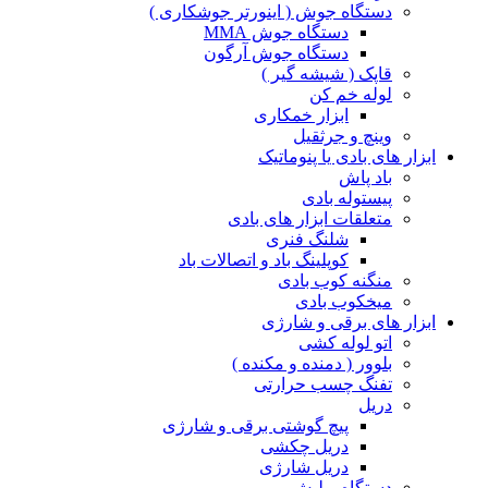
دستگاه جوش ( اینورتر جوشکاری )
دستگاه جوش MMA
دستگاه جوش آرگون
قاپک ( شیشه گیر )
لوله خم کن
ابزار خمکاری
وینچ و جرثقیل
ابزار های بادی یا پنوماتیک
باد پاش
پیستوله بادی
متعلقات ابزار های بادی
شلنگ فنری
کوپلینگ باد و اتصالات باد
منگنه کوب بادی
میخکوب بادی
ابزار های برقی و شارژی
اتو لوله کشی
بلوور ( دمنده و مکنده )
تفنگ چسب حرارتی
دریل
پیچ گوشتی برقی و شارژی
دریل چکشی
دریل شارژی
دستگاه پولیش