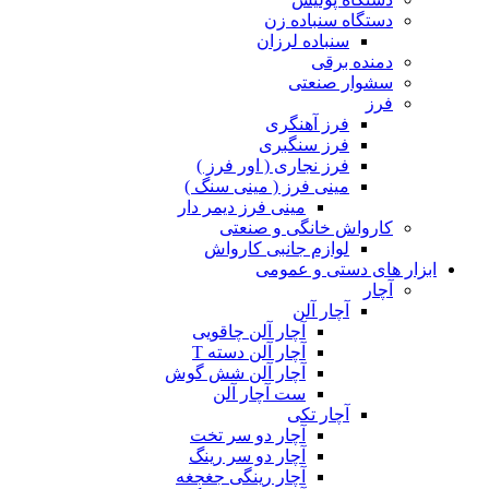
دستگاه سنباده زن
سنباده لرزان
دمنده برقی
سشوار صنعتی
فرز
فرز آهنگری
فرز سنگبری
فرز نجاری ( اور فرز )
مینی فرز ( مینی سنگ )
مینی فرز دیمر دار
کارواش خانگی و صنعتی
لوازم جانبی کارواش
ابزار های دستی و عمومی
آچار
آچار آلن
آچار آلن چاقویی
آچار آلن دسته T
آچار آلن شش گوش
ست آچار آلن
آچار تکی
آچار دو سر تخت
آچار دو سر رینگ
آچار رینگی جغجغه