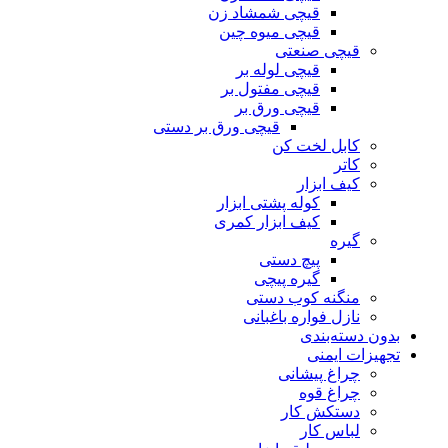
قیچی شمشاد زن
قیچی میوه چین
قیچی صنعتی
قیچی لوله بر
قیچی مفتول بر
قیچی ورق بر
قیچی ورق بر دستی
کابل لخت کن
کاتر
کیف ابزار
کوله پشتی ابزار
کیف ابزار کمری
گیره
پیچ دستی
گیره پیچی
منگنه کوب دستی
نازل فواره باغبانی
بدون دسته‌بندی
تجهیزات ایمنی
چراغ پیشانی
چراغ قوه
دستکش کار
لباس کار