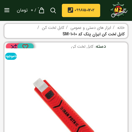
0
/
09981501202
0
تومان
خانه
ابزار های دستی و عمومی
کابل لخت کن
کابل لخت کن ایران پتک کد SM-1010
دسته:
کابل لخت کن
ناموجود