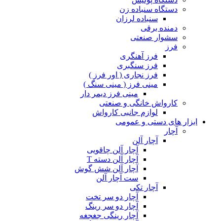
دستگاه سنباده زن
سنباده لرزان
دمنده برقی
سشوار صنعتی
فرز
فرز آهنگری
فرز سنگبری
فرز نجاری ( اور فرز )
مینی فرز ( مینی سنگ )
مینی فرز دیمر دار
کارواش خانگی و صنعتی
لوازم جانبی کارواش
ابزار های دستی و عمومی
آچار
آچار آلن
آچار آلن چاقویی
آچار آلن دسته T
آچار آلن شش گوش
ست آچار آلن
آچار تکی
آچار دو سر تخت
آچار دو سر رینگ
آچار رینگی جغجغه