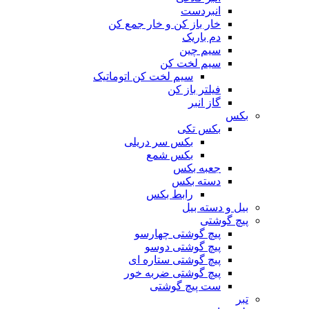
انبردست
خار باز کن و خار جمع کن
دم باریک
سیم چین
سیم لخت کن
سیم لخت کن اتوماتیک
فیلتر باز کن
گاز انبر
بکس
بکس تکی
بکس سر دریلی
بکس شمع
جعبه بکس
دسته بکس
رابط بکس
بیل و دسته بیل
پیچ گوشتی
پیچ گوشتی چهارسو
پیچ گوشتی دوسو
پیچ گوشتی ستاره‌ ای
پیچ گوشتی ضربه خور
ست پیچ گوشتی
تبر