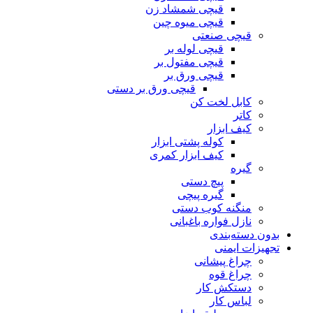
قیچی شمشاد زن
قیچی میوه چین
قیچی صنعتی
قیچی لوله بر
قیچی مفتول بر
قیچی ورق بر
قیچی ورق بر دستی
کابل لخت کن
کاتر
کیف ابزار
کوله پشتی ابزار
کیف ابزار کمری
گیره
پیچ دستی
گیره پیچی
منگنه کوب دستی
نازل فواره باغبانی
بدون دسته‌بندی
تجهیزات ایمنی
چراغ پیشانی
چراغ قوه
دستکش کار
لباس کار