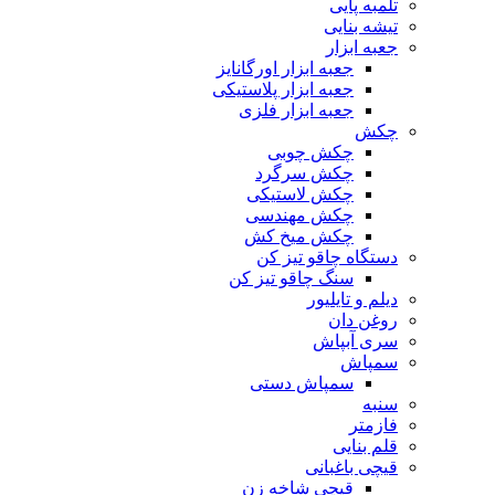
تلمبه پایی
تیشه بنایی
جعبه ابزار
جعبه ابزار اورگانایز
جعبه ابزار پلاستیکی
جعبه ابزار فلزی
چکش
چکش چوبی
چکش سرگرد
چکش لاستیکی
چکش مهندسی
چکش میخ کش
دستگاه چاقو تیز کن
سنگ چاقو تیز کن
دیلم و تایلیور
روغن دان
سری آبپاش
سمپاش
سمپاش دستی
سنبه
فازمتر
قلم بنایی
قیچی باغبانی
قیچی شاخه زن