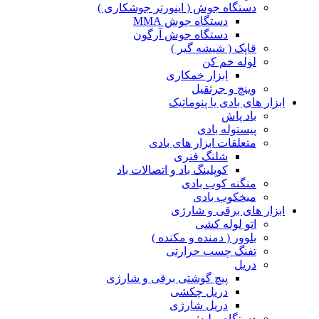
دستگاه جوش ( اینورتر جوشکاری )
دستگاه جوش MMA
دستگاه جوش آرگون
قاپک ( شیشه گیر )
لوله خم کن
ابزار خمکاری
وینچ و جرثقیل
ابزار های بادی یا پنوماتیک
باد پاش
پیستوله بادی
متعلقات ابزار های بادی
شلنگ فنری
کوپلینگ باد و اتصالات باد
منگنه کوب بادی
میخکوب بادی
ابزار های برقی و شارژی
اتو لوله کشی
بلوور ( دمنده و مکنده )
تفنگ چسب حرارتی
دریل
پیچ گوشتی برقی و شارژی
دریل چکشی
دریل شارژی
دستگاه پولیش