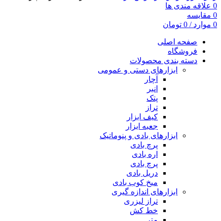
0
علاقه مندی ها
0
مقایسه
0
موارد
/
0
تومان
صفحه اصلی
فروشگاه
دسته بندی محصولات
ابزارهای دستی و عمومی
آچار
انبر
پتک
تراز
کیف ابزار
جعبه ابزار
ابزارهای بادی و پنوماتیک
پرچ بادی
اره بادی
پرچ بادی
دریل بادی
میخ کوب بادی
ابزارهای اندازه گیری
تراز لیزری
خط کش
متر