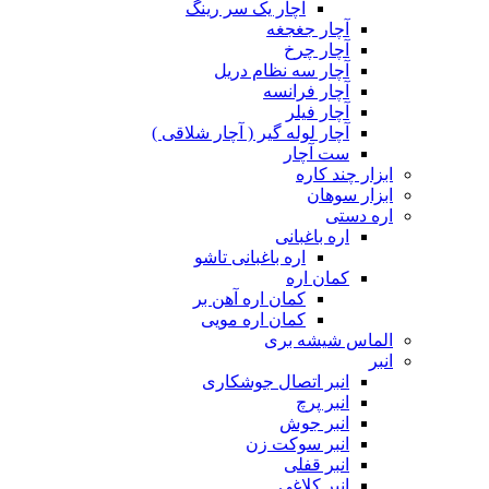
آچار یک سر رینگ
آچار جغجغه
آچار چرخ
آچار سه نظام دریل
آچار فرانسه
آچار فیلر
آچار لوله گیر ( آچار شلاقی )
ست آچار
ابزار چند کاره
ابزار سوهان
اره دستی
اره باغبانی
اره باغبانی تاشو
کمان اره
کمان اره آهن بر
کمان اره مویی
الماس شیشه بری
انبر
انبر اتصال جوشکاری
انبر پرچ
انبر جوش
انبر سوکت زن
انبر قفلی
انبر کلاغی