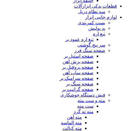
جلیقه ابزار
قطعات یدکی ابزارآلات
سه نظام دریل
لوازم جانبی ابزار
بست کمربندی
پد پولیش
تیغ اره
تیغ اره عمود بر
سر پیچ گوشتی
صفحه سنگ فرز
صفحه استیل بر
صفحه برش آهن
صفحه پروفیل بر
صفحه ساب آهن
صفحه سرامیک بر
صفحه سنگ بر
صفحه گرانیت بر
فیش دستگاه جوشکاری
مته و ست مته
ست مته
مته ته گرد
مته آهن
مته الماسه
مته کبالت