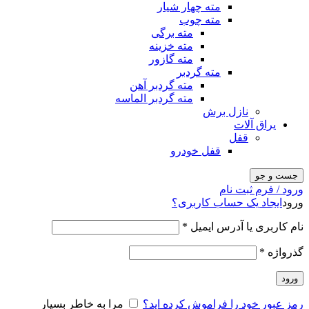
مته چهار شیار
مته چوب
مته برگی
مته خزینه
مته گازور
مته گردبر
مته گردبر آهن
مته گردبر الماسه
نازل برش
یراق آلات
قفل
قفل خودرو
جست و جو
ورود / فرم ثبت نام
ورود
ایجاد یک حساب کاربری؟
نام کاربری یا آدرس ایمیل
*
گذرواژه
*
ورود
رمز عبور خود را فراموش کرده اید؟
مرا به خاطر بسپار