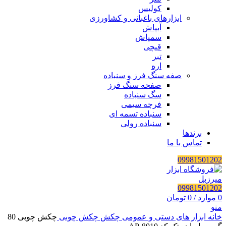
کولیس
ابزارهای باغبانی و کشاورزی
آبپاش
سمپاش
قیچی
تبر
اره
صفه سنگ فرز و سنباده
صفحه سنگ فرز
سگ سنباده
فرچه سیمی
سنباده تسمه ای
سنباده رولی
برندها
تماس با ما
09981501202
09981501202
0
موارد
/
0
تومان
منو
خانه
ابزار های دستی و عمومی
چکش
چکش چوبی
چکش چوبی 80