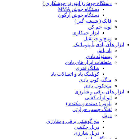
دستگاه جوش ( اینورتر جوشکاری )
دستگاه جوش MMA
دستگاه جوش آرگون
قاپک ( شیشه گیر )
لوله خم کن
ابزار خمکاری
وینچ و جرثقیل
ابزار های بادی یا پنوماتیک
باد پاش
پیستوله بادی
متعلقات ابزار های بادی
شلنگ فنری
کوپلینگ باد و اتصالات باد
منگنه کوب بادی
میخکوب بادی
ابزار های برقی و شارژی
اتو لوله کشی
بلوور ( دمنده و مکنده )
تفنگ چسب حرارتی
دریل
پیچ گوشتی برقی و شارژی
دریل چکشی
دریل شارژی
دستگاه پولیش