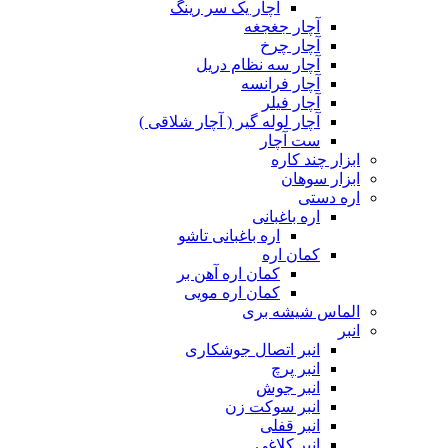
آچار یک سر رینگ
آچار جغجغه
آچار چرخ
آچار سه نظام دریل
آچار فرانسه
آچار فیلر
آچار لوله گیر ( آچار شلاقی )
ست آچار
ابزار چند کاره
ابزار سوهان
اره دستی
اره باغبانی
اره باغبانی تاشو
کمان اره
کمان اره آهن بر
کمان اره مویی
الماس شیشه بری
انبر
انبر اتصال جوشکاری
انبر پرچ
انبر جوش
انبر سوکت زن
انبر قفلی
انبر کلاغی