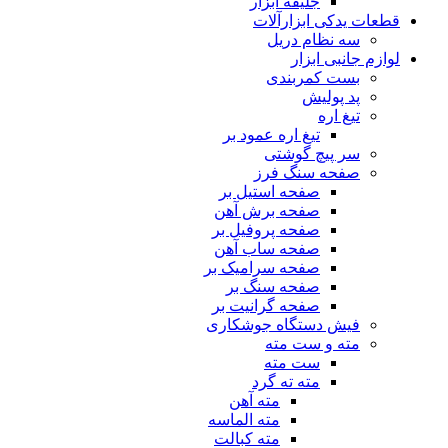
جلیقه ابزار
قطعات یدکی ابزارآلات
سه نظام دریل
لوازم جانبی ابزار
بست کمربندی
پد پولیش
تیغ اره
تیغ اره عمود بر
سر پیچ گوشتی
صفحه سنگ فرز
صفحه استیل بر
صفحه برش آهن
صفحه پروفیل بر
صفحه ساب آهن
صفحه سرامیک بر
صفحه سنگ بر
صفحه گرانیت بر
فیش دستگاه جوشکاری
مته و ست مته
ست مته
مته ته گرد
مته آهن
مته الماسه
مته کبالت