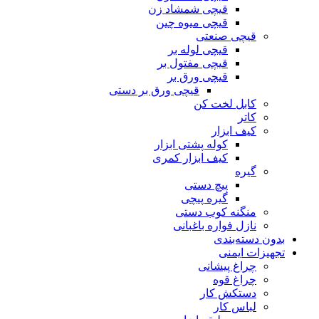
قیچی شمشاد زن
قیچی میوه چین
قیچی صنعتی
قیچی لوله بر
قیچی مفتول بر
قیچی ورق بر
قیچی ورق بر دستی
کابل لخت کن
کاتر
کیف ابزار
کوله پشتی ابزار
کیف ابزار کمری
گیره
پیچ دستی
گیره پیچی
منگنه کوب دستی
نازل فواره باغبانی
بدون دسته‌بندی
تجهیزات ایمنی
چراغ پیشانی
چراغ قوه
دستکش کار
لباس کار