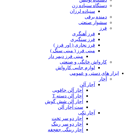
دستگاه سنباده زن
سنباده لرزان
دمنده برقی
سشوار صنعتی
فرز
فرز آهنگری
فرز سنگبری
فرز نجاری ( اور فرز )
مینی فرز ( مینی سنگ )
مینی فرز دیمر دار
کارواش خانگی و صنعتی
لوازم جانبی کارواش
ابزار های دستی و عمومی
آچار
آچار آلن
آچار آلن چاقویی
آچار آلن دسته T
آچار آلن شش گوش
ست آچار آلن
آچار تکی
آچار دو سر تخت
آچار دو سر رینگ
آچار رینگی جغجغه