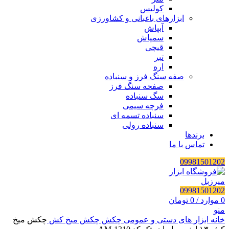
کولیس
ابزارهای باغبانی و کشاورزی
آبپاش
سمپاش
قیچی
تبر
اره
صفه سنگ فرز و سنباده
صفحه سنگ فرز
سگ سنباده
فرچه سیمی
سنباده تسمه ای
سنباده رولی
برندها
تماس با ما
09981501202
09981501202
0
موارد
/
0
تومان
منو
خانه
ابزار های دستی و عمومی
چکش
چکش میخ کش
چکش میخ