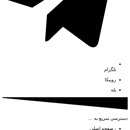
تلگرام
روبیکا
بله
دسترسی سریع به …
- صفحه اصلی