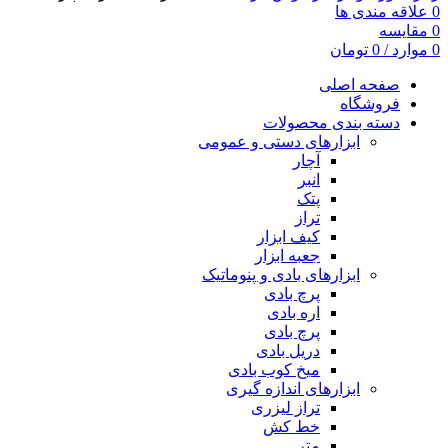
0
علاقه مندی ها
0
مقایسه
0
موارد
/
0
تومان
صفحه اصلی
فروشگاه
دسته بندی محصولات
ابزارهای دستی و عمومی
آچار
انبر
پتک
تراز
کیف ابزار
جعبه ابزار
ابزارهای بادی و پنوماتیک
پرچ بادی
اره بادی
پرچ بادی
دریل بادی
میخ کوب بادی
ابزارهای اندازه گیری
تراز لیزری
خط کش
متر