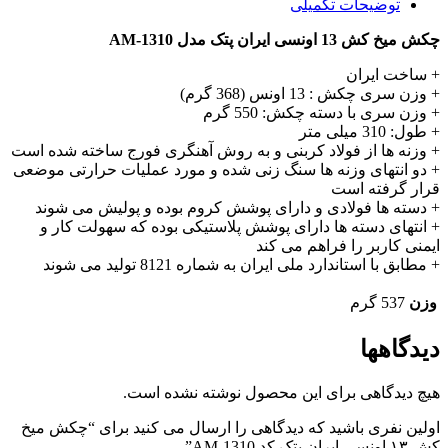
توضیحات تکمیلی
چکش میخ کش 13 اونسی ایران پتک مدل AM-1310
+ ساخت ایران
+ وزن سری چکش : 13 اونس (368 گرم)
+ وزن سری با دسته چکش: 550 گرم
+ طول: 310 میلی متر
+ وزنه ها از فولاد کربنی و به روش آهنگری فورج ساخته شده است
+ دو انتهای وزنه ها سنگ زنی شده و مورد عملیات حرارتی موضعی
قرار گرفته است
+ دسته ها فولادی و دارای پوشش کروم بوده و پولیش می شوند
+ انتهای دسته ها دارای پوشش پلاستیکی بوده که سهولت کار و
ایمنی کاربر را فراهم می کند
+ مطابق با استاندارد ملی ایران به شماره 8121 تولید می شوند
وزن
537 گرم
دیدگاهها
هیچ دیدگاهی برای این محصول نوشته نشده است.
اولین نفری باشید که دیدگاهی را ارسال می کنید برای “چکش میخ
کش ۱۳ اونسی ایران پتک کد AM-1310”