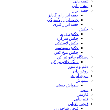
تلمبه پایی
تیشه بنایی
جعبه ابزار
جعبه ابزار اورگانایز
جعبه ابزار پلاستیکی
جعبه ابزار فلزی
چکش
چکش چوبی
چکش سرگرد
چکش لاستیکی
چکش مهندسی
چکش میخ کش
دستگاه چاقو تیز کن
سنگ چاقو تیز کن
دیلم و تایلیور
روغن دان
سری آبپاش
سمپاش
سمپاش دستی
سنبه
فازمتر
قلم بنایی
قیچی باغبانی
قیچی شاخه زن