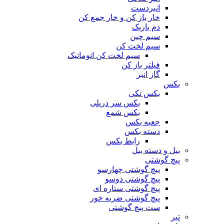
انبردست
خار باز کن و خار جمع کن
دم باریک
سیم چین
سیم لخت کن
سیم لخت کن اتوماتیک
فیلتر باز کن
گاز انبر
بکس
بکس تکی
بکس سر دریلی
بکس شمع
جعبه بکس
دسته بکس
رابط بکس
بیل و دسته بیل
پیچ گوشتی
پیچ گوشتی چهارسو
پیچ گوشتی دوسو
پیچ گوشتی ستاره‌ ای
پیچ گوشتی ضربه خور
ست پیچ گوشتی
تبر