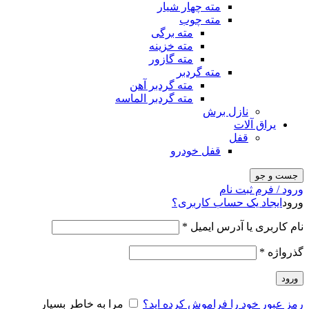
مته چهار شیار
مته چوب
مته برگی
مته خزینه
مته گازور
مته گردبر
مته گردبر آهن
مته گردبر الماسه
نازل برش
یراق آلات
قفل
قفل خودرو
جست و جو
ورود / فرم ثبت نام
ورود
ایجاد یک حساب کاربری؟
نام کاربری یا آدرس ایمیل
*
گذرواژه
*
ورود
رمز عبور خود را فراموش کرده اید؟
مرا به خاطر بسپار