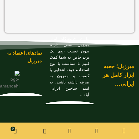
فایبر 
000
ما در فروشگاه ابزار
میرزبل سعی داریم
بدون تعصب روی یک
نمادهای اعتماد به
برند خاص به شما کمک
میرزبل
کنیم تا متناسب با نوع
میرزبل؛ جعبه
استفاده خود، انتخابی با
ابزار کامل هر
کیفیت و مقرون به
صرفه داشته باشید. به
ایرانی…
امید ساختن ایرانی
آباد…
چکش
مهندسی
50
گرمی
موجود
413,000
تومان
0
در انبار
ایران
پتک کد