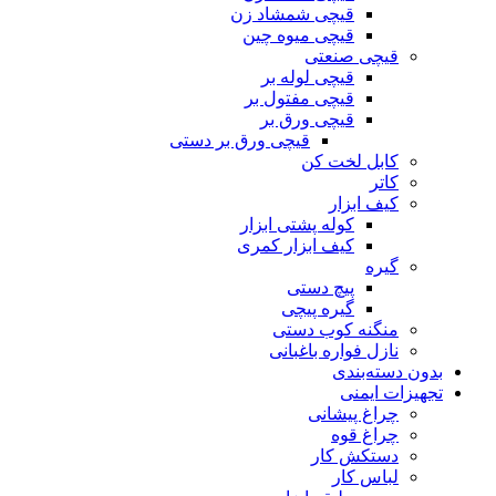
قیچی شمشاد زن
قیچی میوه چین
قیچی صنعتی
قیچی لوله بر
قیچی مفتول بر
قیچی ورق بر
قیچی ورق بر دستی
کابل لخت کن
کاتر
کیف ابزار
کوله پشتی ابزار
کیف ابزار کمری
گیره
پیچ دستی
گیره پیچی
منگنه کوب دستی
نازل فواره باغبانی
بدون دسته‌بندی
تجهیزات ایمنی
چراغ پیشانی
چراغ قوه
دستکش کار
لباس کار