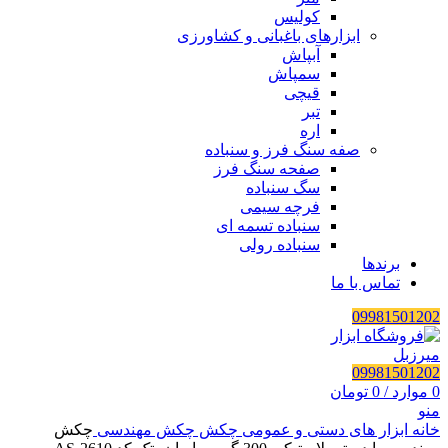
کولیس
ابزارهای باغبانی و کشاورزی
آبپاش
سمپاش
قیچی
تبر
اره
صفه سنگ فرز و سنباده
صفحه سنگ فرز
سگ سنباده
فرچه سیمی
سنباده تسمه ای
سنباده رولی
برندها
تماس با ما
09981501202
09981501202
0
موارد
/
0
تومان
منو
خانه
ابزار های دستی و عمومی
چکش
چکش مهندسی
چکش