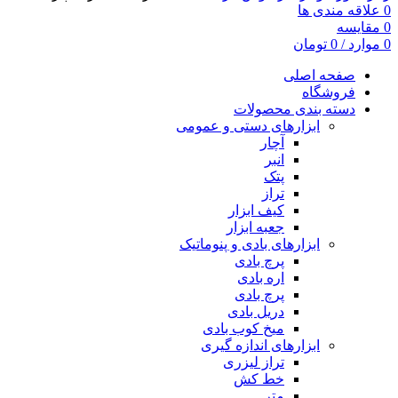
0
علاقه مندی ها
0
مقایسه
0
موارد
/
0
تومان
صفحه اصلی
فروشگاه
دسته بندی محصولات
ابزارهای دستی و عمومی
آچار
انبر
پتک
تراز
کیف ابزار
جعبه ابزار
ابزارهای بادی و پنوماتیک
پرچ بادی
اره بادی
پرچ بادی
دریل بادی
میخ کوب بادی
ابزارهای اندازه گیری
تراز لیزری
خط کش
متر