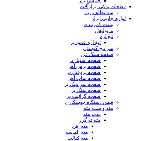
جلیقه ابزار
قطعات یدکی ابزارآلات
سه نظام دریل
لوازم جانبی ابزار
بست کمربندی
پد پولیش
تیغ اره
تیغ اره عمود بر
سر پیچ گوشتی
صفحه سنگ فرز
صفحه استیل بر
صفحه برش آهن
صفحه پروفیل بر
صفحه ساب آهن
صفحه سرامیک بر
صفحه سنگ بر
صفحه گرانیت بر
فیش دستگاه جوشکاری
مته و ست مته
ست مته
مته ته گرد
مته آهن
مته الماسه
مته کبالت