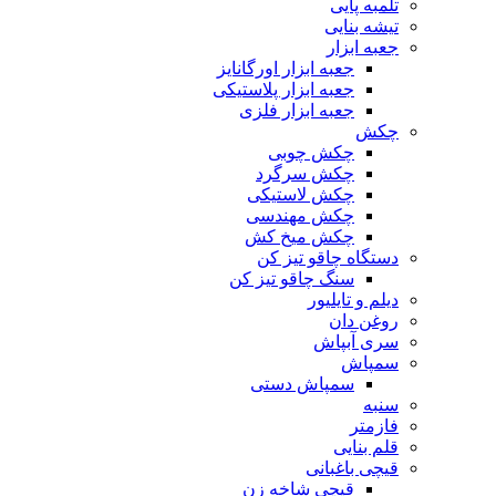
تلمبه پایی
تیشه بنایی
جعبه ابزار
جعبه ابزار اورگانایز
جعبه ابزار پلاستیکی
جعبه ابزار فلزی
چکش
چکش چوبی
چکش سرگرد
چکش لاستیکی
چکش مهندسی
چکش میخ کش
دستگاه چاقو تیز کن
سنگ چاقو تیز کن
دیلم و تایلیور
روغن دان
سری آبپاش
سمپاش
سمپاش دستی
سنبه
فازمتر
قلم بنایی
قیچی باغبانی
قیچی شاخه زن