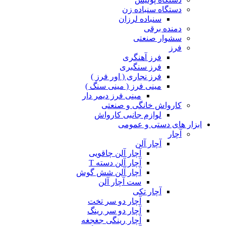
دستگاه سنباده زن
سنباده لرزان
دمنده برقی
سشوار صنعتی
فرز
فرز آهنگری
فرز سنگبری
فرز نجاری ( اور فرز )
مینی فرز ( مینی سنگ )
مینی فرز دیمر دار
کارواش خانگی و صنعتی
لوازم جانبی کارواش
ابزار های دستی و عمومی
آچار
آچار آلن
آچار آلن چاقویی
آچار آلن دسته T
آچار آلن شش گوش
ست آچار آلن
آچار تکی
آچار دو سر تخت
آچار دو سر رینگ
آچار رینگی جغجغه