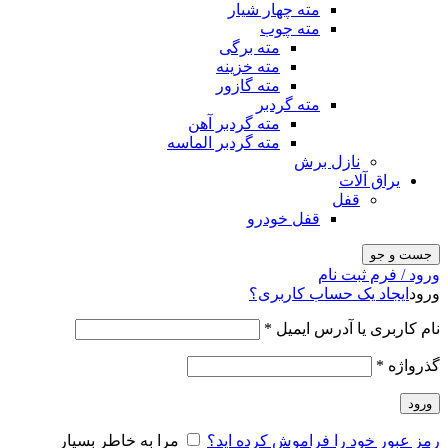
مته چهار شیار
مته چوب
مته برگی
مته خزینه
مته گازور
مته گردبر
مته گردبر آهن
مته گردبر الماسه
نازل برش
یراق آلات
قفل
قفل خودرو
جست و جو
ورود / فرم ثبت نام
ورود
ایجاد یک حساب کاربری؟
نام کاربری یا آدرس ایمیل
*
گذرواژه
*
ورود
رمز عبور خود را فراموش کرده اید؟
مرا به خاطر بسپار