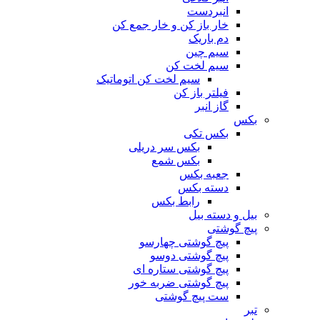
انبردست
خار باز کن و خار جمع کن
دم باریک
سیم چین
سیم لخت کن
سیم لخت کن اتوماتیک
فیلتر باز کن
گاز انبر
بکس
بکس تکی
بکس سر دریلی
بکس شمع
جعبه بکس
دسته بکس
رابط بکس
بیل و دسته بیل
پیچ گوشتی
پیچ گوشتی چهارسو
پیچ گوشتی دوسو
پیچ گوشتی ستاره‌ ای
پیچ گوشتی ضربه خور
ست پیچ گوشتی
تبر