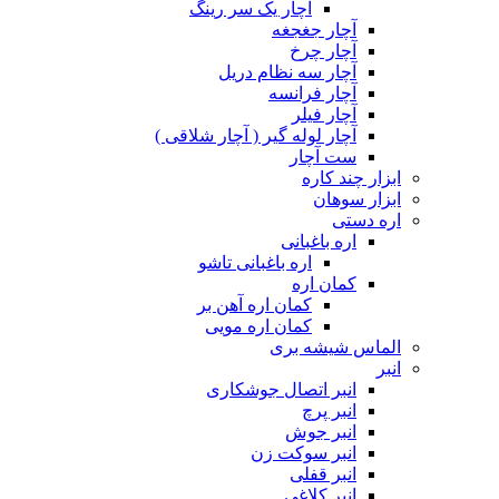
آچار یک سر رینگ
آچار جغجغه
آچار چرخ
آچار سه نظام دریل
آچار فرانسه
آچار فیلر
آچار لوله گیر ( آچار شلاقی )
ست آچار
ابزار چند کاره
ابزار سوهان
اره دستی
اره باغبانی
اره باغبانی تاشو
کمان اره
کمان اره آهن بر
کمان اره مویی
الماس شیشه بری
انبر
انبر اتصال جوشکاری
انبر پرچ
انبر جوش
انبر سوکت زن
انبر قفلی
انبر کلاغی