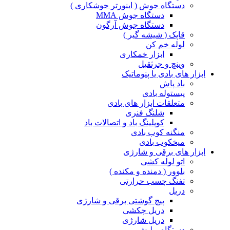
دستگاه جوش ( اینورتر جوشکاری )
دستگاه جوش MMA
دستگاه جوش آرگون
قاپک ( شیشه گیر )
لوله خم کن
ابزار خمکاری
وینچ و جرثقیل
ابزار های بادی یا پنوماتیک
باد پاش
پیستوله بادی
متعلقات ابزار های بادی
شلنگ فنری
کوپلینگ باد و اتصالات باد
منگنه کوب بادی
میخکوب بادی
ابزار های برقی و شارژی
اتو لوله کشی
بلوور ( دمنده و مکنده )
تفنگ چسب حرارتی
دریل
پیچ گوشتی برقی و شارژی
دریل چکشی
دریل شارژی
دستگاه پولیش