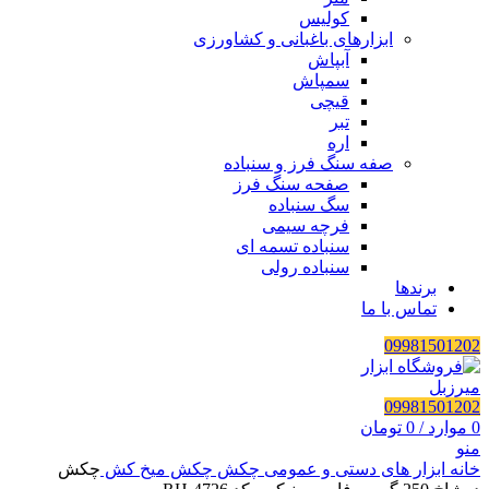
کولیس
ابزارهای باغبانی و کشاورزی
آبپاش
سمپاش
قیچی
تبر
اره
صفه سنگ فرز و سنباده
صفحه سنگ فرز
سگ سنباده
فرچه سیمی
سنباده تسمه ای
سنباده رولی
برندها
تماس با ما
09981501202
09981501202
0
موارد
/
0
تومان
منو
خانه
ابزار های دستی و عمومی
چکش
چکش میخ کش
چکش