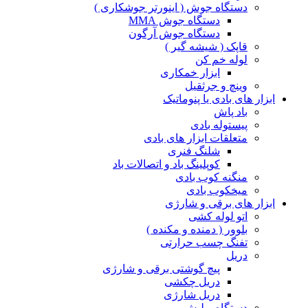
دستگاه جوش ( اینورتر جوشکاری )
دستگاه جوش MMA
دستگاه جوش آرگون
قاپک ( شیشه گیر )
لوله خم کن
ابزار خمکاری
وینچ و جرثقیل
ابزار های بادی یا پنوماتیک
باد پاش
پیستوله بادی
متعلقات ابزار های بادی
شلنگ فنری
کوپلینگ باد و اتصالات باد
منگنه کوب بادی
میخکوب بادی
ابزار های برقی و شارژی
اتو لوله کشی
بلوور ( دمنده و مکنده )
تفنگ چسب حرارتی
دریل
پیچ گوشتی برقی و شارژی
دریل چکشی
دریل شارژی
دستگاه پولیش