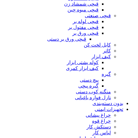
قیچی شمشاد زن
قیچی میوه چین
قیچی صنعتی
قیچی لوله بر
قیچی مفتول بر
قیچی ورق بر
قیچی ورق بر دستی
کابل لخت کن
کاتر
کیف ابزار
کوله پشتی ابزار
کیف ابزار کمری
گیره
پیچ دستی
گیره پیچی
منگنه کوب دستی
نازل فواره باغبانی
بدون دسته‌بندی
تجهیزات ایمنی
چراغ پیشانی
چراغ قوه
دستکش کار
لباس کار