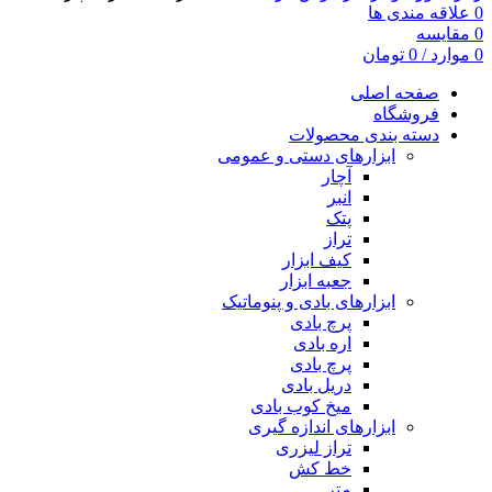
0
علاقه مندی ها
0
مقایسه
0
موارد
/
0
تومان
صفحه اصلی
فروشگاه
دسته بندی محصولات
ابزارهای دستی و عمومی
آچار
انبر
پتک
تراز
کیف ابزار
جعبه ابزار
ابزارهای بادی و پنوماتیک
پرچ بادی
اره بادی
پرچ بادی
دریل بادی
میخ کوب بادی
ابزارهای اندازه گیری
تراز لیزری
خط کش
متر