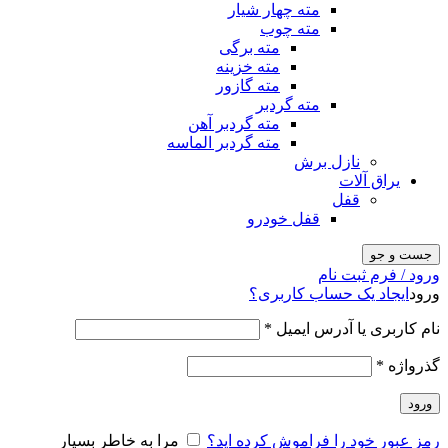
مته چهار شیار
مته چوب
مته برگی
مته خزینه
مته گازور
مته گردبر
مته گردبر آهن
مته گردبر الماسه
نازل برش
یراق آلات
قفل
قفل خودرو
جست و جو
ورود / فرم ثبت نام
ورود
ایجاد یک حساب کاربری؟
نام کاربری یا آدرس ایمیل
*
گذرواژه
*
ورود
رمز عبور خود را فراموش کرده اید؟
مرا به خاطر بسپار