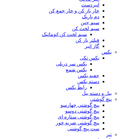
انبردست
خار باز کن و خار جمع کن
دم باریک
سیم چین
سیم لخت کن
سیم لخت کن اتوماتیک
فیلتر باز کن
گاز انبر
بکس
بکس تکی
بکس سر دریلی
بکس شمع
جعبه بکس
دسته بکس
رابط بکس
بیل و دسته بیل
پیچ گوشتی
پیچ گوشتی چهارسو
پیچ گوشتی دوسو
پیچ گوشتی ستاره‌ ای
پیچ گوشتی ضربه خور
ست پیچ گوشتی
تبر