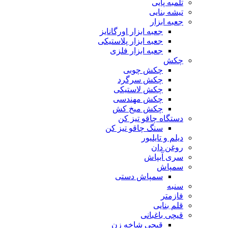
تلمبه پایی
تیشه بنایی
جعبه ابزار
جعبه ابزار اورگانایز
جعبه ابزار پلاستیکی
جعبه ابزار فلزی
چکش
چکش چوبی
چکش سرگرد
چکش لاستیکی
چکش مهندسی
چکش میخ کش
دستگاه چاقو تیز کن
سنگ چاقو تیز کن
دیلم و تایلیور
روغن دان
سری آبپاش
سمپاش
سمپاش دستی
سنبه
فازمتر
قلم بنایی
قیچی باغبانی
قیچی شاخه زن