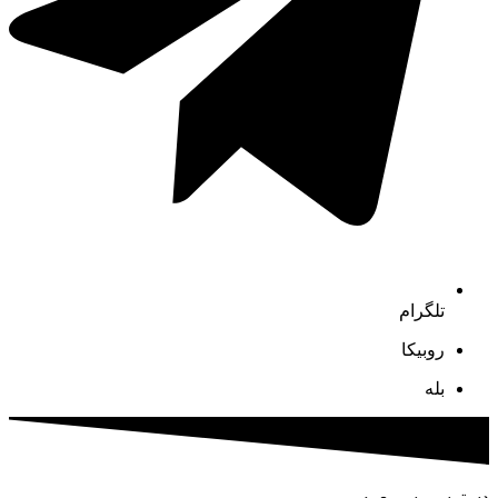
تلگرام
روبیکا
بله
دسترسی سریع به …