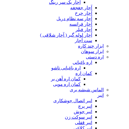
آچار یک سر رینگ
آچار جغجغه
آچار چرخ
آچار سه نظام دریل
آچار فرانسه
آچار فیلر
آچار لوله گیر ( آچار شلاقی )
ست آچار
ابزار چند کاره
ابزار سوهان
اره دستی
اره باغبانی
اره باغبانی تاشو
کمان اره
کمان اره آهن بر
کمان اره مویی
الماس شیشه بری
انبر
انبر اتصال جوشکاری
انبر پرچ
انبر جوش
انبر سوکت زن
انبر قفلی
انبر کلاغی