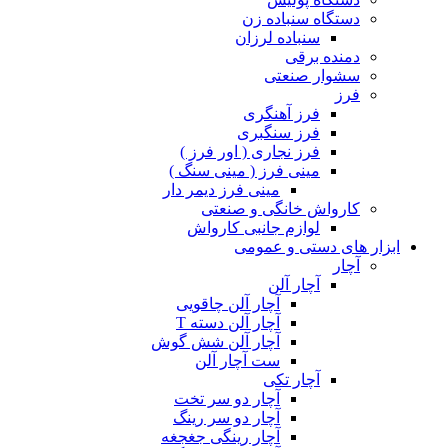
دستگاه سنباده زن
سنباده لرزان
دمنده برقی
سشوار صنعتی
فرز
فرز آهنگری
فرز سنگبری
فرز نجاری ( اور فرز )
مینی فرز ( مینی سنگ )
مینی فرز دیمر دار
کارواش خانگی و صنعتی
لوازم جانبی کارواش
ابزار های دستی و عمومی
آچار
آچار آلن
آچار آلن چاقویی
آچار آلن دسته T
آچار آلن شش گوش
ست آچار آلن
آچار تکی
آچار دو سر تخت
آچار دو سر رینگ
آچار رینگی جغجغه