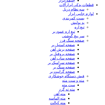
جلیقه ابزار
قطعات یدکی ابزارآلات
سه نظام دریل
لوازم جانبی ابزار
بست کمربندی
پد پولیش
تیغ اره
تیغ اره عمود بر
سر پیچ گوشتی
صفحه سنگ فرز
صفحه استیل بر
صفحه برش آهن
صفحه پروفیل بر
صفحه ساب آهن
صفحه سرامیک بر
صفحه سنگ بر
صفحه گرانیت بر
فیش دستگاه جوشکاری
مته و ست مته
ست مته
مته ته گرد
مته آهن
مته الماسه
مته کبالت