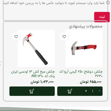
شما باید وارد سیستم شوید تا بتوانید عکس ها را به بررسی خود اضافه کنید.
محصولات پیشنهادی
ایران
چکش دوشاخ 250 گرمی آروا کد
چکش میخ کش ۱۳ اونسی ایران
4230
پتک کد AM-1310
4230
655,000
تومان
1,023,000
تومان
,000
ما در فروشگاه ابزار
میرزبل سعی داریم بدون