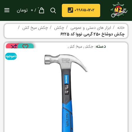
0
/
09981501202
0
تومان
خانه
ابزار های دستی و عمومی
چکش
چکش میخ کش
چکش دوشاخ 250 گرمی نووا کد 6225
دسته:
چکش میخ کش
ناموجود