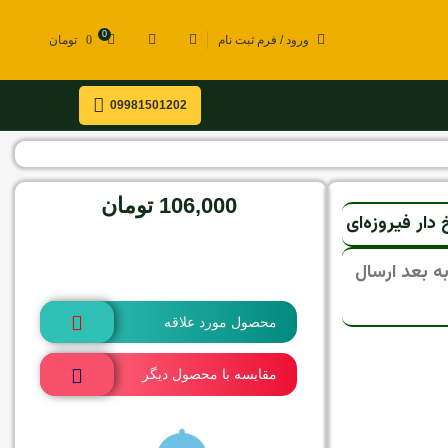
0
ورود / فرم ثبت نام
0
تومان
09981501202
106,000
تومان
دار فیروزه‌ای
در انبار موجود نمی باشد
ی، تمامی سفارشات از 15 مرداد به بعد ارسال
محصول مورد علاقه
مقایسه با محصول دیگر