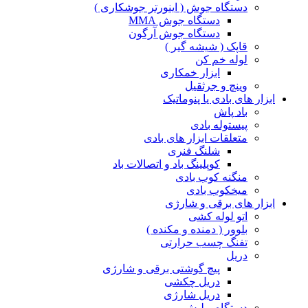
دستگاه جوش ( اینورتر جوشکاری )
دستگاه جوش MMA
دستگاه جوش آرگون
قاپک ( شیشه گیر )
لوله خم کن
ابزار خمکاری
وینچ و جرثقیل
ابزار های بادی یا پنوماتیک
باد پاش
پیستوله بادی
متعلقات ابزار های بادی
شلنگ فنری
کوپلینگ باد و اتصالات باد
منگنه کوب بادی
میخکوب بادی
ابزار های برقی و شارژی
اتو لوله کشی
بلوور ( دمنده و مکنده )
تفنگ چسب حرارتی
دریل
پیچ گوشتی برقی و شارژی
دریل چکشی
دریل شارژی
دستگاه پولیش