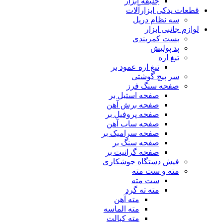
جلیقه ابزار
قطعات یدکی ابزارآلات
سه نظام دریل
لوازم جانبی ابزار
بست کمربندی
پد پولیش
تیغ اره
تیغ اره عمود بر
سر پیچ گوشتی
صفحه سنگ فرز
صفحه استیل بر
صفحه برش آهن
صفحه پروفیل بر
صفحه ساب آهن
صفحه سرامیک بر
صفحه سنگ بر
صفحه گرانیت بر
فیش دستگاه جوشکاری
مته و ست مته
ست مته
مته ته گرد
مته آهن
مته الماسه
مته کبالت