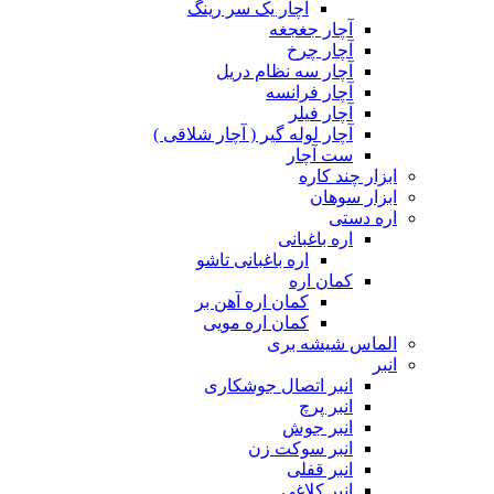
آچار یک سر رینگ
آچار جغجغه
آچار چرخ
آچار سه نظام دریل
آچار فرانسه
آچار فیلر
آچار لوله گیر ( آچار شلاقی )
ست آچار
ابزار چند کاره
ابزار سوهان
اره دستی
اره باغبانی
اره باغبانی تاشو
کمان اره
کمان اره آهن بر
کمان اره مویی
الماس شیشه بری
انبر
انبر اتصال جوشکاری
انبر پرچ
انبر جوش
انبر سوکت زن
انبر قفلی
انبر کلاغی