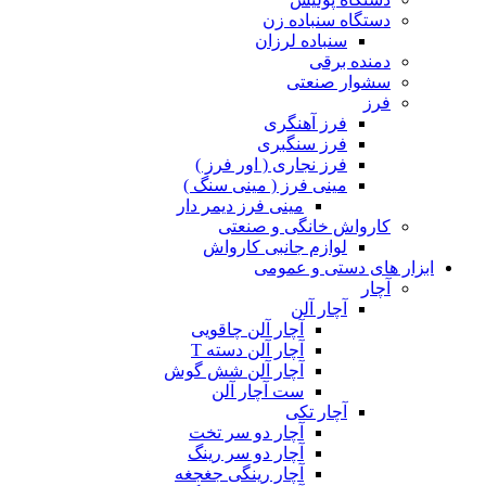
دستگاه سنباده زن
سنباده لرزان
دمنده برقی
سشوار صنعتی
فرز
فرز آهنگری
فرز سنگبری
فرز نجاری ( اور فرز )
مینی فرز ( مینی سنگ )
مینی فرز دیمر دار
کارواش خانگی و صنعتی
لوازم جانبی کارواش
ابزار های دستی و عمومی
آچار
آچار آلن
آچار آلن چاقویی
آچار آلن دسته T
آچار آلن شش گوش
ست آچار آلن
آچار تکی
آچار دو سر تخت
آچار دو سر رینگ
آچار رینگی جغجغه