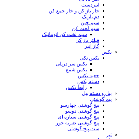
انبردست
خار باز کن و خار جمع کن
دم باریک
سیم چین
سیم لخت کن
سیم لخت کن اتوماتیک
فیلتر باز کن
گاز انبر
بکس
بکس تکی
بکس سر دریلی
بکس شمع
جعبه بکس
دسته بکس
رابط بکس
بیل و دسته بیل
پیچ گوشتی
پیچ گوشتی چهارسو
پیچ گوشتی دوسو
پیچ گوشتی ستاره‌ ای
پیچ گوشتی ضربه خور
ست پیچ گوشتی
تبر