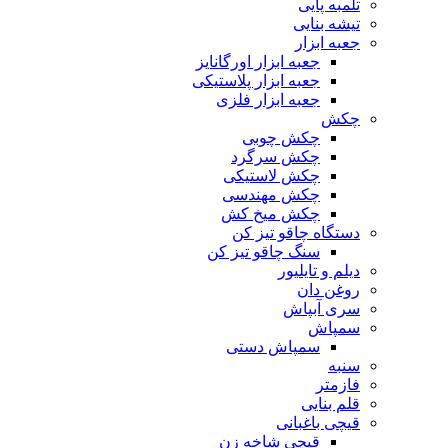
تلمبه پایی
تیشه بنایی
جعبه ابزار
جعبه ابزار اورگانایز
جعبه ابزار پلاستیکی
جعبه ابزار فلزی
چکش
چکش چوبی
چکش سرگرد
چکش لاستیکی
چکش مهندسی
چکش میخ کش
دستگاه چاقو تیز کن
سنگ چاقو تیز کن
دیلم و تایلیور
روغن دان
سری آبپاش
سمپاش
سمپاش دستی
سنبه
فازمتر
قلم بنایی
قیچی باغبانی
قیچی شاخه زن