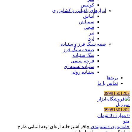
کولیس
ابزارهای باغبانی و کشاورزی
آبپاش
سمپاش
قیچی
تبر
اره
صفه سنگ فرز و سنباده
صفحه سنگ فرز
سگ سنباده
فرچه سیمی
سنباده تسمه ای
سنباده رولی
برندها
تماس با ما
09981501202
09981501202
0
موارد
/
0
تومان
منو
خانه
بدون دسته‌بندی
چاقو آشپزخانه اره‌ای تیغه آلمانی طرح