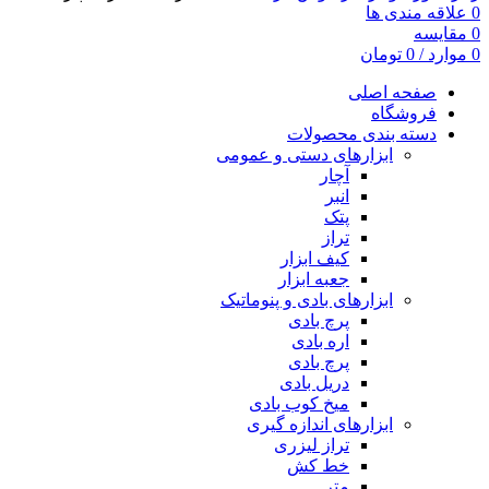
0
علاقه مندی ها
0
مقایسه
0
موارد
/
0
تومان
صفحه اصلی
فروشگاه
دسته بندی محصولات
ابزارهای دستی و عمومی
آچار
انبر
پتک
تراز
کیف ابزار
جعبه ابزار
ابزارهای بادی و پنوماتیک
پرچ بادی
اره بادی
پرچ بادی
دریل بادی
میخ کوب بادی
ابزارهای اندازه گیری
تراز لیزری
خط کش
متر