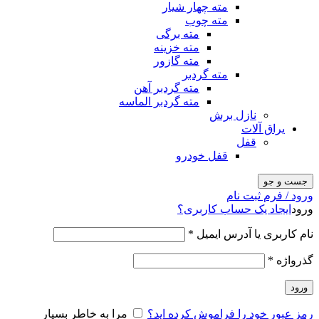
مته چهار شیار
مته چوب
مته برگی
مته خزینه
مته گازور
مته گردبر
مته گردبر آهن
مته گردبر الماسه
نازل برش
یراق آلات
قفل
قفل خودرو
جست و جو
ورود / فرم ثبت نام
ورود
ایجاد یک حساب کاربری؟
نام کاربری یا آدرس ایمیل
*
گذرواژه
*
ورود
رمز عبور خود را فراموش کرده اید؟
مرا به خاطر بسپار