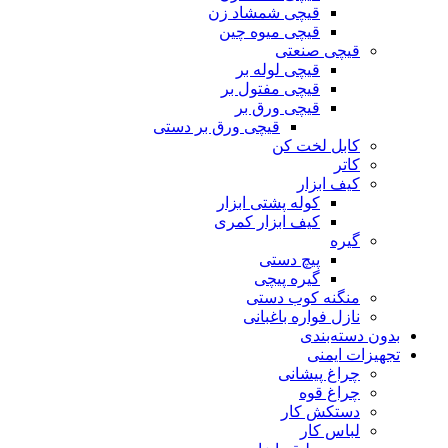
قیچی شمشاد زن
قیچی میوه چین
قیچی صنعتی
قیچی لوله بر
قیچی مفتول بر
قیچی ورق بر
قیچی ورق بر دستی
کابل لخت کن
کاتر
کیف ابزار
کوله پشتی ابزار
کیف ابزار کمری
گیره
پیچ دستی
گیره پیچی
منگنه کوب دستی
نازل فواره باغبانی
بدون دسته‌بندی
تجهیزات ایمنی
چراغ پیشانی
چراغ قوه
دستکش کار
لباس کار