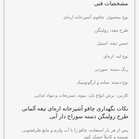
مشخصات فنی
نوع محصول: چاقوی آشپزخانه اره‌ای
طرح تیغه: زولینگن
جنس تیغه: استیل
نوع لبه: اره‌ای
رنگ دسته: صورتی
نوع دسته: ساده و ارگونومیک
کاربرد: برش انواع نان، میوه، سبزیجات و مواد غذایی
نکات نگهداری
چاقو آشپزخانه اره‌ای تیغه آلمانی
طرح زولینگن دسته سوراخ دار آبی
پس از هر بار استفاده، چاقو را با آب ولرم و مایع ظرفشویی
شسته و کاملاً خشک کنید.