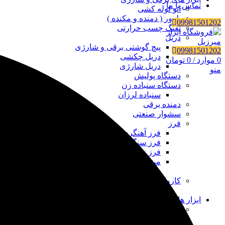
تماس با ما
اتو لوله کشی
بلوور ( دمنده و مکنده )
09981501202
تفنگ چسب حرارتی
دریل
پیچ گوشتی برقی و شارژی
09981501202
دریل چکشی
0
موارد
/
0
تومان
دریل شارژی
منو
دستگاه پولیش
دستگاه سنباده زن
سنباده لرزان
دمنده برقی
سشوار صنعتی
فرز
فرز آهنگری
فرز سنگبری
فرز نجاری ( اور فرز )
مینی فرز ( مینی سنگ )
مینی فرز دیمر دار
کارواش خانگی و صنعتی
لوازم جانبی کارواش
ابزار های دستی و عمومی
آچار
آچار آلن