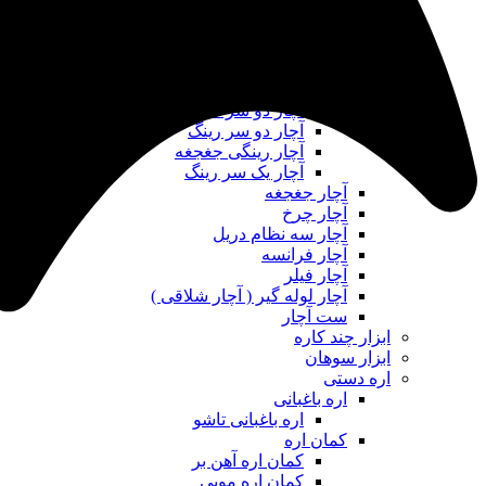
آچار آلن چاقویی
آچار آلن دسته T
آچار آلن شش گوش
ست آچار آلن
آچار تکی
آچار دو سر تخت
آچار دو سر رینگ
آچار رینگی جغجغه
آچار یک سر رینگ
آچار جغجغه
آچار چرخ
آچار سه نظام دریل
آچار فرانسه
آچار فیلر
آچار لوله گیر ( آچار شلاقی )
ست آچار
ابزار چند کاره
ابزار سوهان
اره دستی
اره باغبانی
اره باغبانی تاشو
کمان اره
کمان اره آهن بر
کمان اره مویی