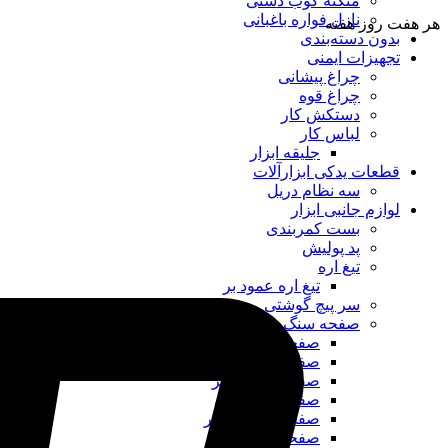
منگنه کوب دستی
نازل فواره باغبانی
هر هفت روز هفته
بدون دسته‌بندی
تجهیزات ایمنی
چراغ پیشانی
چراغ قوه
دستکش کار
لباس کار
جلیقه ابزار
قطعات یدکی ابزارآلات
سه نظام دریل
لوازم جانبی ابزار
بست کمربندی
پد پولیش
تیغ اره
تیغ اره عمود بر
سر پیچ گوشتی
صفحه سنگ فرز
صفحه استیل بر
صفحه برش آهن
صفحه پروفیل بر
صفحه ساب آهن
صفحه سرامیک بر
صفحه سنگ بر