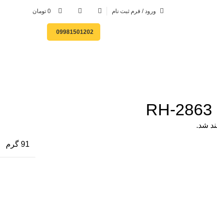
0
ورود / فرم ثبت نام
0
تومان
-3%
-3%
09981501202
91 گرم
252, تومان.